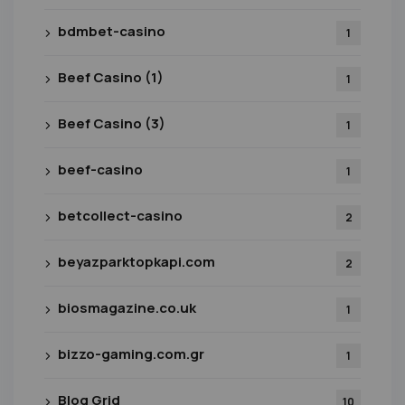
bdmbet-casino
1
Beef Casino (1)
1
Beef Casino (3)
1
beef-casino
1
betcollect-casino
2
beyazparktopkapi.com
2
biosmagazine.co.uk
1
bizzo-gaming.com.gr
1
Blog Grid
10