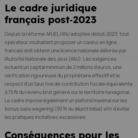
Le cadre juridique
français post‑2023
Depuis la réforme ARJEL/ANJ adoptée début‑2023, tout
opérateur souhaitant proposer un casino en ligne
francais doit obtenir une licence nationale délivrée par
l’Autorité Nationale des Jeux (ANJ). Les exigences
incluent un capital minimum de 2 millions d’euros, une
vérification rigoureuse du propriétaire effectif et le
respect d’un taux fixe de contribution fiscale équivalente
à 15 % du revenu brut généré sur le territoire hexagonal.
Le cadre impose également un plafond maximal sur les
bonus sans wagering (30 % du dépôt initial) afin d’éviter
les pratiques incitatives excessives.
Conséquences pour les