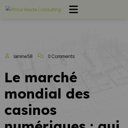
lamine58
0 Comments
Le marché
mondial des
casinos
numériques : qui