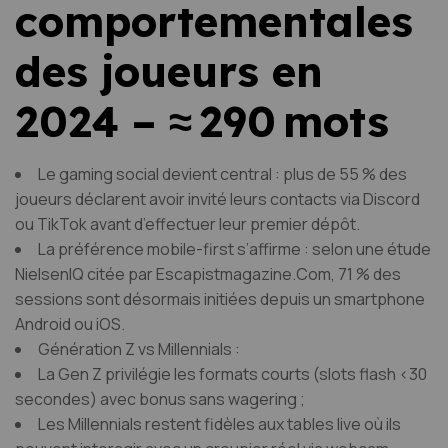
comportementales
des joueurs en
2024 – ≈ 290 mots
Le gaming social devient central : plus de 55 % des
joueurs déclarent avoir invité leurs contacts via Discord
ou TikTok avant d’effectuer leur premier dépôt.
La préférence mobile-first s’affirme : selon une étude
NielsenIQ citée par Escapistmagazine.Com, 71 % des
sessions sont désormais initiées depuis un smartphone
Android ou iOS.
Génération Z vs Millennials :
La Gen Z privilégie les formats courts (slots flash <30
secondes) avec bonus sans wagering ;
Les Millennials restent fidèles aux tables live où ils