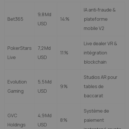
IA anti‑fraude &
9,8 Md
Bet365
14 %
plateforme
USD
mobile V2
Live dealer VR &
PokerStars
7,2 Md
11 %
intégration
Live
USD
blockchain
Studios AR pour
Evolution
5,5 Md
9 %
tables de
Gaming
USD
baccarat
Système de
GVC
4,9 Md
8 %
paiement
Holdings
USD