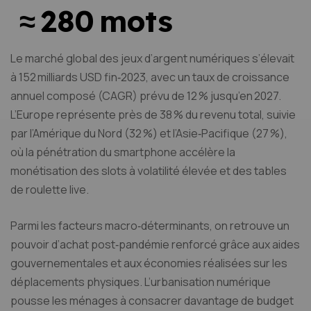
≈ 280 mots
Le marché global des jeux d’argent numériques s’élevait
à 152 milliards USD fin‑2023, avec un taux de croissance
annuel composé (CAGR) prévu de 12 % jusqu’en 2027.
L’Europe représente près de 38 % du revenu total, suivie
par l’Amérique du Nord (32 %) et l’Asie‑Pacifique (27 %),
où la pénétration du smartphone accélère la
monétisation des slots à volatilité élevée et des tables
de roulette live.
Parmi les facteurs macro‑déterminants, on retrouve un
pouvoir d’achat post‑pandémie renforcé grâce aux aides
gouvernementales et aux économies réalisées sur les
déplacements physiques. L’urbanisation numérique
pousse les ménages à consacrer davantage de budget