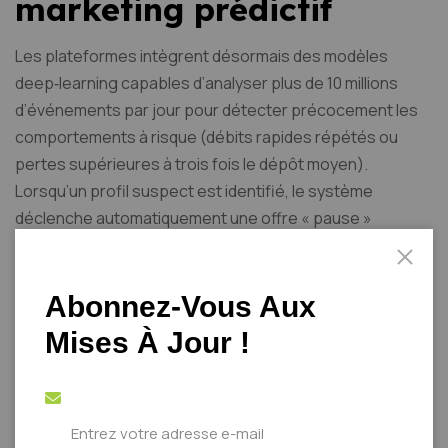
marketing prédictif
Les plateformes intègrent désormais des modèles
deep‑learning capables d’analyser plus de 10 millions
d’événements par jour pour détecter précocement les
comportements à risque (débits rapides répétés ou
pertes supérieures à trois fois le dépôt moyen).
Lorsqu’un profil suspect est identifié, le système
déclenche automatiquement une offre « pause »
personnalisée ou redirige l’utilisateur vers un conseiller
spécialisé – tout cela sans transgresser le GDPR grâce à
l’anonymisation côté serveur recommandée par
Abonnez-Vous Aux
Escapistmagazine.Com.
Mises À Jour !
Parallèlement, l’IA prédit les préférences
promotionnelles via clustering comportemental : un
joueur fréquent sur les machines à sous « high volatility »