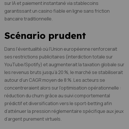
sur IA et paiement instantané via stablecoins
garantissant un casino fiable en ligne sans friction
bancaire traditionnelle.
Scénario prudent
Dans l’éventualité où l’Union européenne renforcerait
ses restrictions publicitaires (interdiction totale sur
YouTube/Spotify) et augmenterait la taxation globale sur
les revenus bruts jusqu’à 20 %, le marché se stabiliserait
autour d’un CAGR moyen de 8 %. Les acteurs se
concentreraient alors sur l’optimisation opérationnelle :
réduction du churn grâce au suivi comportemental
prédictif et diversification vers le sport‑betting afin
d’atténuer la pression réglementaire spécifique aux jeux
d’argent purement virtuels.