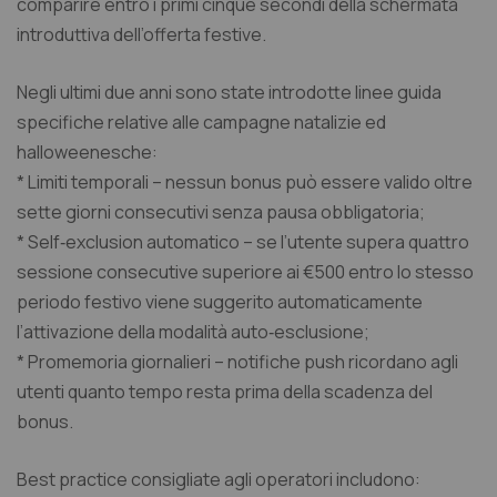
comparire entro i primi cinque secondi della schermata
introduttiva dell’offerta festive.
Negli ultimi due anni sono state introdotte linee guida
specifiche relative alle campagne natalizie ed
halloweenesche:
* Limiti temporali – nessun bonus può essere valido oltre
sette giorni consecutivi senza pausa obbligatoria;
* Self‑exclusion automatico – se l’utente supera quattro
sessione consecutive superiore ai €500 entro lo stesso
periodo festivo viene suggerito automaticamente
l’attivazione della modalità auto‑esclusione;
* Promemoria giornalieri – notifiche push ricordano agli
utenti quanto tempo resta prima della scadenza del
bonus.
Best practice consigliate agli operatori includono: