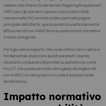
italiane sulla chiarezza dei termini Wagering Requirement
(WR) però gli operatori spesso nascondono limiti
massimi nelle FAQ anziché evidenziarli nella pagina
principale dell’offerta; questa pratica è particolarmente
diffusa nei siti non AAMS dove la supervisione normativa
è meno stringente.
Per il giocatore esperto che vuole ottimizzare il valore è
fondamentale analizzare questi parametri usando
strumenti comparativi disponibili su piattaforme come
Fnco.IT che pubblicano liste dettagliate dei migliori siti
non AAMS con rating specifico sulla trasparenza dei
termini bonus.
Impatto normativo