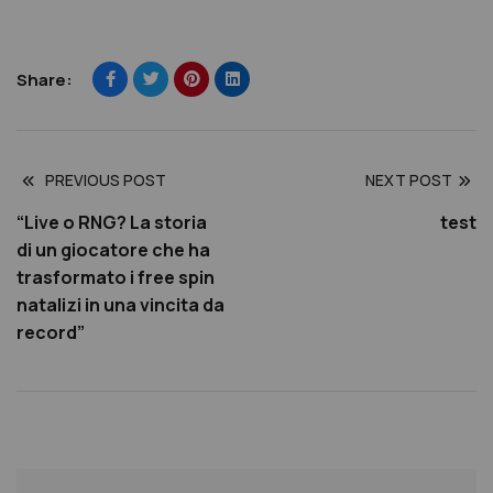
Share:
PREVIOUS POST
NEXT POST
“Live o RNG? La storia
test
di un giocatore che ha
trasformato i free spin
natalizi in una vincita da
record”