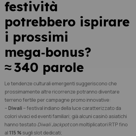
festività
potrebbero ispirare
i prossimi
mega‑bonus?
≈ 340 parole
Le tendenze culturali emergenti suggeriscono che
prossimamente altre ricorrenze potranno diventare
terreno fertile per campagne promo innovative:
–
Diwali
– festival indiano della luce caratterizzato da
colori vivaci ed eventi familiari; già alcuni casinò asiatichi
hanno testato
Diwali Jackpot
con moltiplicatori RTP fino
al
115 %
sugli slot dedicati;