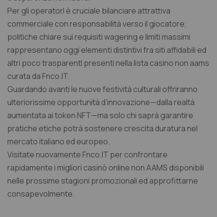
Per gli operatorI è cruciale bilanciare attrattiva
commerciale con responsabilità verso il giocatore;
politiche chiare sui requisiti wagering e limiti massimi
rappresentano oggi elementi distintivi fra siti affidabili ed
altri poco trasparentI presenti nella lista casino non aams
curata da Fnco.IT.
Guardando avanti le nuove festività culturali offriranno
ulteriorissime opportunità d’innovazione—dalla realtà
aumentata ai token NFT—ma solo chi saprà garantire
pratiche etiche potrà sostenere crescita duratura nel
mercato italiano ed europeo.
Visitate nuovamente Fnco.IT per confrontare
rapidamente i migliori casinò online non AAMS disponibili
nelle prossime stagioni promozionali ed approfittarne
consapevolmente.