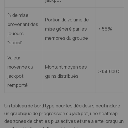
jackpot
% de mise
Portion du volume de
provenant des
mise généré par les
> 55 %
joueurs
membres du groupe
“social”
Valeur
moyenne du
Montant moyen des
≥ 150 000 €
jackpot
gains distribués
remporté
Un tableau de bord type pour les décideurs peut inclure
un graphique de progression du jackpot, une heatmap
des zones de chat les plus actives et une alerte lorsqu’un