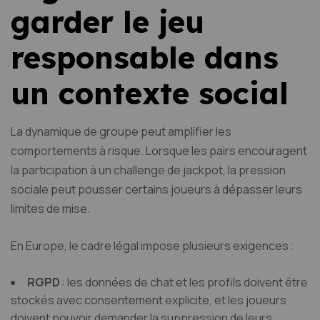
garder le jeu
responsable dans
un contexte social
La dynamique de groupe peut amplifier les
comportements à risque. Lorsque les pairs encouragent
la participation à un challenge de jackpot, la pression
sociale peut pousser certains joueurs à dépasser leurs
limites de mise.
En Europe, le cadre légal impose plusieurs exigences :
RGPD
: les données de chat et les profils doivent être
stockés avec consentement explicite, et les joueurs
doivent pouvoir demander la suppression de leurs