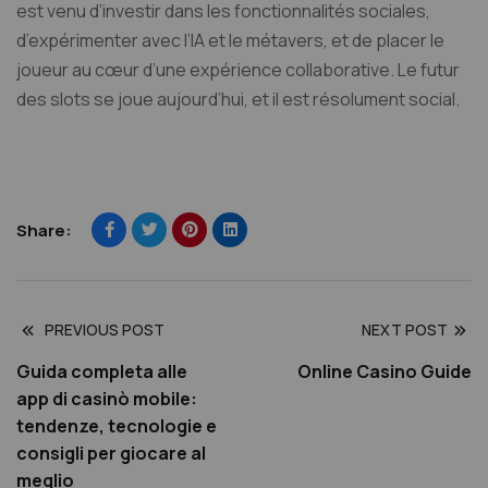
est venu d’investir dans les fonctionnalités sociales,
d’expérimenter avec l’IA et le métavers, et de placer le
joueur au cœur d’une expérience collaborative. Le futur
des slots se joue aujourd’hui, et il est résolument social.
Share:
PREVIOUS POST
NEXT POST
Guida completa alle
Online Casino Guide
app di casinò mobile:
tendenze, tecnologie e
consigli per giocare al
meglio