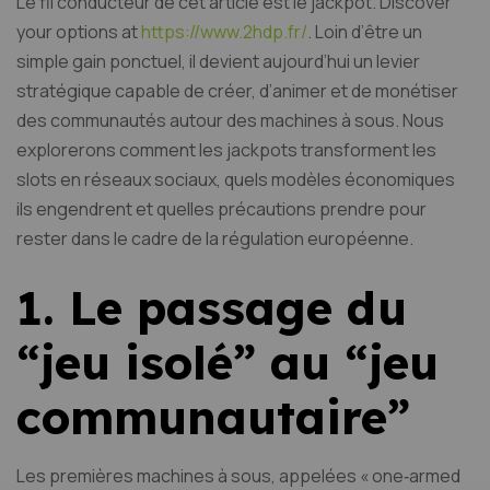
Le fil conducteur de cet article est le jackpot. Discover
your options at
https://www.2hdp.fr/
. Loin d’être un
simple gain ponctuel, il devient aujourd’hui un levier
stratégique capable de créer, d’animer et de monétiser
des communautés autour des machines à sous. Nous
explorerons comment les jackpots transforment les
slots en réseaux sociaux, quels modèles économiques
ils engendrent et quelles précautions prendre pour
rester dans le cadre de la régulation européenne.
1. Le passage du
“jeu isolé” au “jeu
communautaire”
Les premières machines à sous, appelées « one‑armed