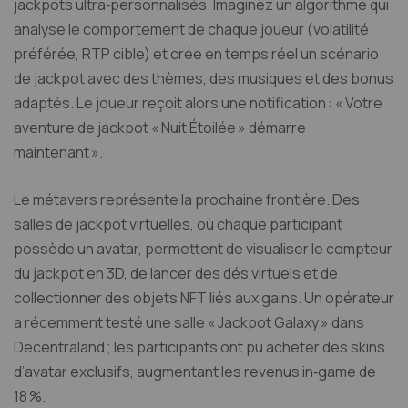
jackpots ultra‑personnalisés. Imaginez un algorithme qui
analyse le comportement de chaque joueur (volatilité
préférée, RTP cible) et crée en temps réel un scénario
de jackpot avec des thèmes, des musiques et des bonus
adaptés. Le joueur reçoit alors une notification : « Votre
aventure de jackpot « Nuit Étoilée » démarre
maintenant ».
Le métavers représente la prochaine frontière. Des
salles de jackpot virtuelles, où chaque participant
possède un avatar, permettent de visualiser le compteur
du jackpot en 3D, de lancer des dés virtuels et de
collectionner des objets NFT liés aux gains. Un opérateur
a récemment testé une salle « Jackpot Galaxy » dans
Decentraland ; les participants ont pu acheter des skins
d’avatar exclusifs, augmentant les revenus in‑game de
18 %.