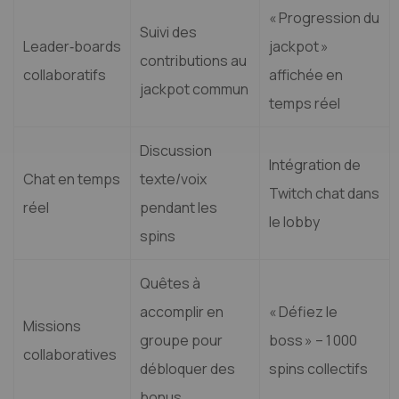
« Progression du
Suivi des
Leader‑boards
jackpot »
contributions au
collaboratifs
affichée en
jackpot commun
temps réel
Discussion
Intégration de
Chat en temps
texte/voix
Twitch chat dans
réel
pendant les
le lobby
spins
Quêtes à
accomplir en
« Défiez le
Missions
groupe pour
boss » – 1 000
collaboratives
débloquer des
spins collectifs
bonus