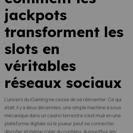
jackpots
transforment les
slots en
véritables
réseaux sociaux
L’univers du iGaming ne cesse de se réinventer. Ce qui
était, il y a deux décennies, une simple machine à sous
mécanique dans un casino terrestre s’est mué en une
plateforme digitale où le joueur peut se connecter,
discuter et même créer du contenu. Aujourd’hui, les