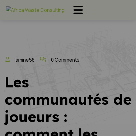
lamine58
0 Comments
Les
communautés de
joueurs :
comment les