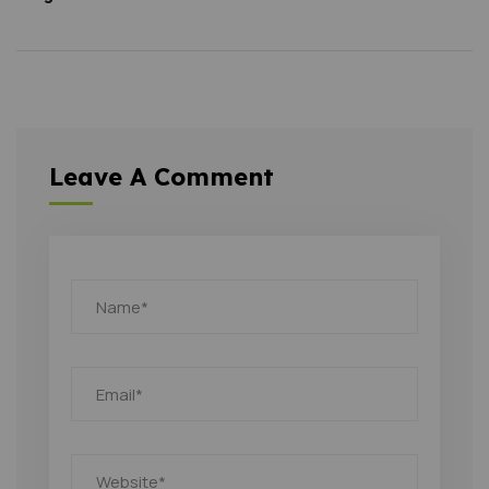
Leave A Comment