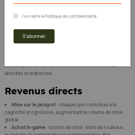
5. Modèles de
J'accepte la
Politique de confidentialité
monétisation liés
S'abonner
aux communautés
Les jackpots offrent plusieurs sources de revenus,
directes et indirectes.
Revenus directs
Mise sur le jackpot
: chaque spin contribue à la
cagnotte progressive, augmentant le volume de mise
global.
Achat in‑game
: boosts de mise, skins de rouleaux,
ou tickets de participation supplémentaires. Par