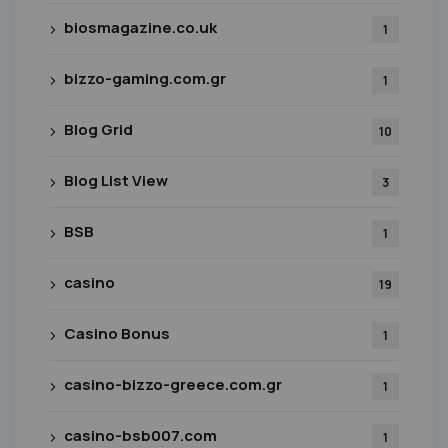
biosmagazine.co.uk
1
bizzo-gaming.com.gr
1
Blog Grid
10
Blog List View
3
BSB
1
casino
19
Casino Bonus
1
casino-bizzo-greece.com.gr
1
casino-bsb007.com
1