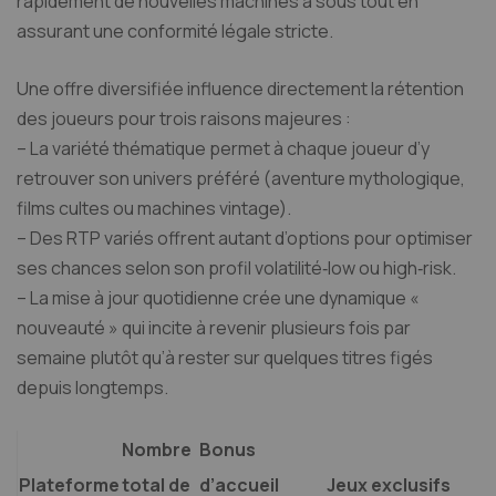
rapidement de nouvelles machines à sous tout en
assurant une conformité légale stricte.
Une offre diversifiée influence directement la rétention
des joueurs pour trois raisons majeures :
– La variété thématique permet à chaque joueur d’y
retrouver son univers préféré (aventure mythologique,
films cultes ou machines vintage).
– Des RTP variés offrent autant d’options pour optimiser
ses chances selon son profil volatilité‑low ou high‑risk.
– La mise à jour quotidienne crée une dynamique «
nouveauté » qui incite à revenir plusieurs fois par
semaine plutôt qu’à rester sur quelques titres figés
depuis longtemps.
Nombre
Bonus
Plateforme
total de
d’accueil
Jeux exclusifs