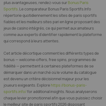
plus avantageuses, rendez‑vous sur
Bonus Paris
Sportifs
. Le comparateur Bonus Paris Sportifs.Info
répertorie quotidiennement les sites de paris sportifs
fiables et les meilleurs sites pari en ligne proposant des
jeux de casino intégrés, ce qui permet aux amateurs
comme aux experts d’identifier rapidement la plateforme
qui correspond à leurs attentes.
Cet article décortique comment les différents types de
bonus — welcome‑offers, free spins, programmes de
fidélité — permettent à certaines plateformes de se
démarquer dans un marché où le volume du catalogue
est devenu un critère décisionnel majeur pour les
joueurs exigeants. Explore
https://bonus-paris-
sportifs.info/
for additional insights. Nous analyserons
chaque levier promotionnel afin que vous puissiez choisir
le meilleur site de paris sportifs 2026 disposant