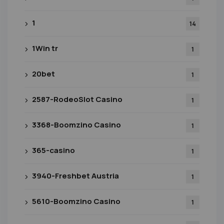
1
14
1Win tr
1
20bet
1
2587-RodeoSlot Casino
1
3368-Boomzino Casino
1
365-casino
1
3940-Freshbet Austria
1
5610-Boomzino Casino
1