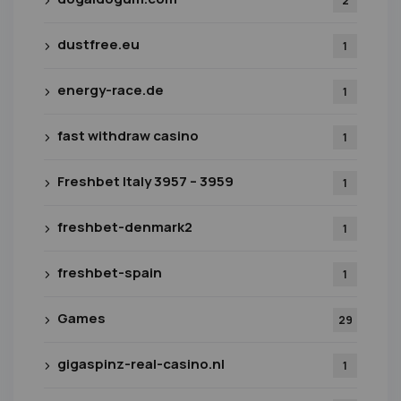
2
dustfree.eu
1
energy-race.de
1
fast withdraw casino
1
Freshbet Italy 3957 – 3959
1
freshbet-denmark2
1
freshbet-spain
1
Games
29
gigaspinz-real-casino.nl
1