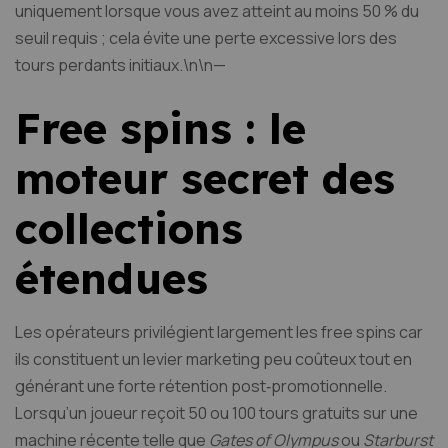
uniquement lorsque vous avez atteint au moins 50 % du
seuil requis ; cela évite une perte excessive lors des
tours perdants initiaux.\n\n—
Free spins : le
moteur secret des
collections
étendues
Les opérateurs privilégient largement les free spins car
ils constituent un levier marketing peu coûteux tout en
générant une forte rétention post‑promotionnelle.
Lorsqu’un joueur reçoit 50 ou 100 tours gratuits sur une
machine récente telle que
Gates of Olympus
ou
Starburst