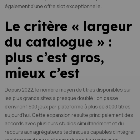
également d’une offre slot exceptionnelle.
Le critère « largeur
du catalogue » :
plus c’est gros,
mieux c’est
Depuis 2022, le nombre moyen de titres disponibles sur
les plus grands sites a presque doublé : on passe
d’environ 1 500 jeux par plateforme à plus de 3 000 titres
aujourd’hui. Cette expansion résulte principalement des
accords avec plusieurs studios simultanément et du
recours aux agrégateurs techniques capables d’intégrer