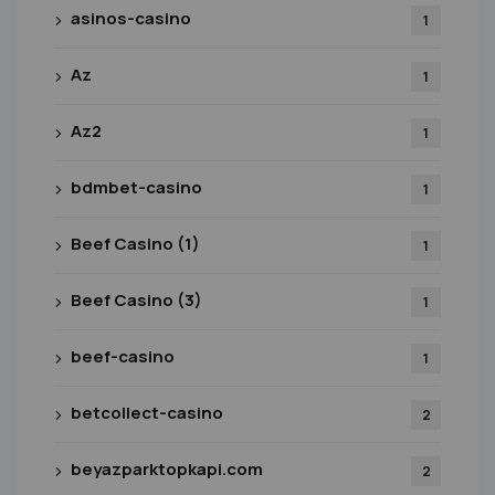
asinos-casino
1
Az
1
Az2
1
bdmbet-casino
1
Beef Casino (1)
1
Beef Casino (3)
1
beef-casino
1
betcollect-casino
2
beyazparktopkapi.com
2