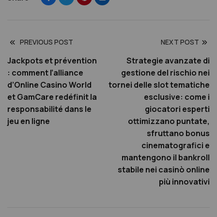
PREVIOUS POST
NEXT POST
Jackpots et prévention
Strategie avanzate di
: comment l’alliance
gestione del rischio nei
d’Online Casino World
tornei delle slot tematiche
et GamCare redéfinit la
esclusive: come i
responsabilité dans le
giocatori esperti
jeu en ligne
ottimizzano puntate,
sfruttano bonus
cinematografici e
mantengono il bankroll
stabile nei casinò online
più innovativi