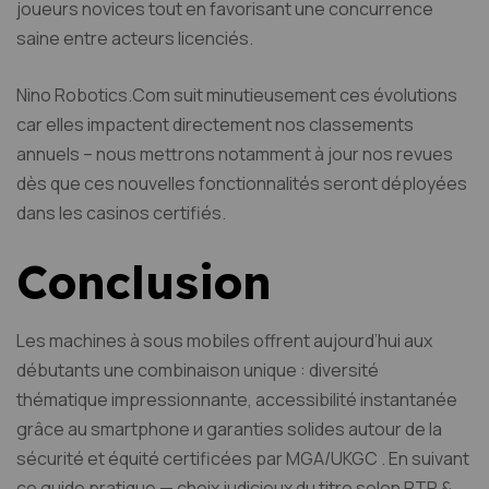
joueurs novices tout en favorisant une concurrence
saine entre acteurs licenciés.
Nino Robotics.Com suit minutieusement ces évolutions
car elles impactent directement nos classements
annuels ­– nous mettrons notamment à jour nos revues
dès que ces nouvelles fonctionnalités seront déployées
dans les casinos certifiés.
Conclusion
Les machines à sous mobiles offrent aujourd’hui aux
débutants une combinaison unique : diversité
thématique impressionnante, accessibilité instantanée
grâce au smartphone и garanties solides autour de la
sécurité et équité certificées par MGA/UKGC . En suivant
ce guide pratique — choix judicieux du titre selon RTP &