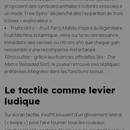
proposent des symboles animaliers colorés associés à
un mode “Free Spins” déclenché dès l’apparition de trois
icônes « explorateur ».
Fruits rétro –
Fruit Party Mobile
, inspiré du légendaire
Fruit Machine britannique , mise sur la reconnaissance
immédiate des cerises ou citrons afin que chaque gain
ressemble à une récompense instantanée.
Films cultes
– grâce aux licences officielles (ex :
The
Matrix Reloaded Slot
), le joueur retrouve ses répliques
préférées intégrées dans les fonctions bonus.
Le tactile comme levier
ludique
Sur écran tactile, il suffit souvent d’un glissement latéral
(« swipe ») pour faire tourner tous les rouleaux