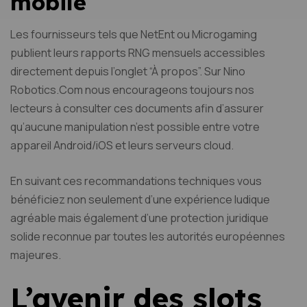
mobile
Les fournisseurs tels que NetEnt ou Microgaming
publient leurs rapports RNG mensuels accessibles
directement depuis l’onglet “À propos”. Sur Nino
Robotics.Com nous encourageons toujours nos
lecteurs à consulter ces documents afin d’assurer
qu’aucune manipulation n’est possible entre votre
appareil Android/iOS et leurs serveurs cloud.
En suivant ces recommandations techniques vous
bénéficiez non seulement d’une expérience ludique
agréable mais également d’une protection juridique
solide reconnue par toutes les autorités européennes
majeures.
L’avenir des slots