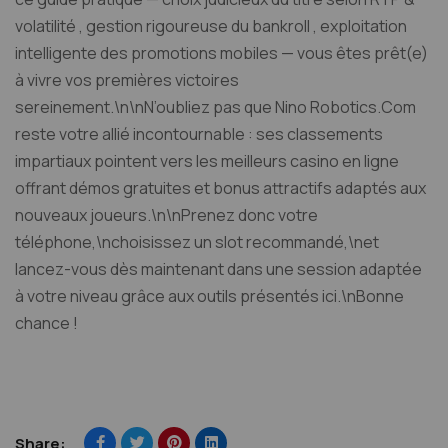
volatilité , gestion rigoureuse du bankroll , exploitation
intelligente des promotions mobiles — vous êtes prêt(e)
à vivre vos premières victoires
sereinement.\n\nN’oubliez pas que Nino Robotics.Com
reste votre allié incontournable : ses classements
impartiaux pointent vers les meilleurs casino en ligne
offrant démos gratuites et bonus attractifs adaptés aux
nouveaux joueurs.\n\nPrenez donc votre
téléphone,\nchoisissez un slot recommandé,\net
lancez-vous dès maintenant dans une session adaptée
à votre niveau grâce aux outils présentés ici.\nBonne
chance !
Share: