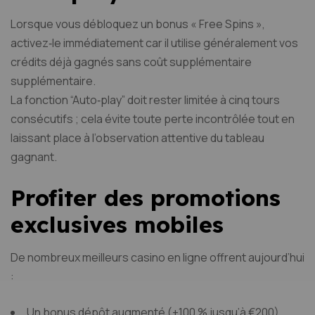
Lorsque vous débloquez un bonus « Free Spins »,
activez‐le immédiatement car il utilise généralement vos
crédits déjà gagnés sans coût supplémentaire
supplémentaire.
La fonction “Auto‑play” doit rester limitée à cinq tours
consécutifs ; cela évite toute perte incontrôlée tout en
laissant place à l’observation attentive du tableau
gagnant.
Profiter des promotions
exclusives mobiles
De nombreux meilleurs casino en ligne offrent aujourd’hui
:
Un bonus dépôt augmenté (+100 % jusqu’à €200)