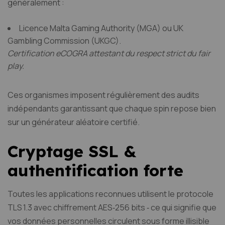
généralement :
Licence Malta Gaming Authority (MGA) ou UK
Gambling Commission (UKGC).
Certification eCOGRA attestant du respect strict du fair
play.
Ces organismes imposent régulièrement des audits
indépendants garantissant que chaque spin repose bien
sur un générateur aléatoire certifié.
Cryptage SSL &
authentification forte
Toutes les applications reconnues utilisent le protocole
TLS 1.3 avec chiffrement AES‑256 bits ‑ ce qui signifie que
vos données personnelles circulent sous forme illisible