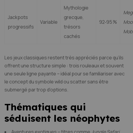
Mythologie
Meg
Jackpots
grecque,
Variable
92‑95 %
Moo
progressifs
trésors
Mobi
cachés
Les jeux classiques restent très appréciés parce qu’ils
offrent une structure simple : trois rouleaux et souvent
une seule ligne payante – idéal pour se familiariser avec
le concept du symbole wild ou scatter sans être
submergé par trop d’options.
Thématiques qui
séduisent les néophytes
Aventures exotiques – titres comme
Jungle Safari