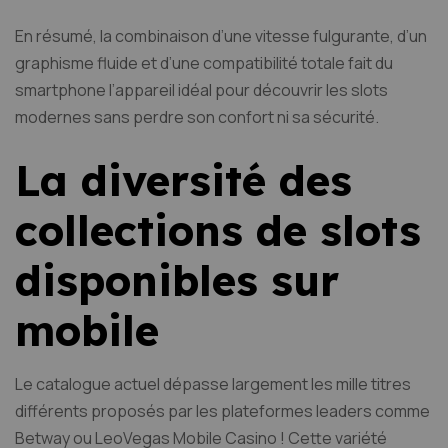
En résumé, la combinaison d’une vitesse fulgurante, d’un
graphisme fluide et d’une compatibilité totale fait du
smartphone l’appareil idéal pour découvrir les slots
modernes sans perdre son confort ni sa sécurité.
La diversité des
collections de slots
disponibles sur
mobile
Le catalogue actuel dépasse largement les mille titres
différents proposés par les plateformes leaders comme
Betway ou LeoVegas Mobile Casino ! Cette variété