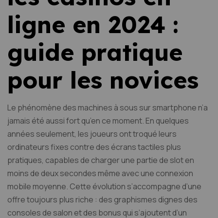
ligne en 2024 :
guide pratique
pour les novices
Le phénomène des machines à sous sur smartphone n’a
jamais été aussi fort qu’en ce moment. En quelques
années seulement, les joueurs ont troqué leurs
ordinateurs fixes contre des écrans tactiles plus
pratiques, capables de charger une partie de slot en
moins de deux secondes même avec une connexion
mobile moyenne. Cette évolution s’accompagne d’une
offre toujours plus riche : des graphismes dignes des
consoles de salon et des bonus qui s’ajoutent d’un