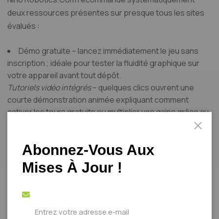
deux ressources présentes sur presque tous les sites
évalués :
Démo gratuite – lancez immédiatement le jeu sans
inscription ; idéale pour tester la fluidité graphique sur
votre appareil avant tout dépôt.
Tutoriels vidéo intégrés
– quelques clics ouvrent une
courte démonstration animée expliquant comment
activer les tours gratuits ou multiplier vos gains grâce au
symbole « Cascading Reels ».
Abonnez-Vous Aux
Ces aides pédagogiques permettent au joueur débutant
Mises À Jour !
d’accélérer sa courbe d’apprentissage tout en restant
maître de son budget.
En suivant cette checklist étape par étape vous pourrez
sélectionner rapidement un slot qui conjugue rentabilité