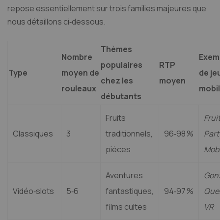
repose essentiellement sur trois families majeures que
nous détaillons ci‑dessous.
Thèmes
Nombre
Exem
populaires
RTP
Type
moyen de
de je
chez les
moyen
rouleaux
mobi
débutants
Fruits
Frui
Classiques
3
traditionnels,
96‑98 %
Part
pièces
Mobi
Aventures
Gonz
Vidéo‑slots
5‑6
fantastiques,
94‑97 %
Que
films cultes
VR