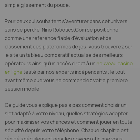
simple glissement du pouce.
Pour ceux qui souhaitent s’aventurer dans cet univers
sans se perdre, Nino Robotics.Com se positionne
comme une référence fiable d’évaluation et de
classement des plateformes de jeu. Vous trouverez sur
le site un tableau comparatif actualisé des meilleurs
opérateurs ainsi qu’un accès direct à un
nouveau casino
en ligne
testé par nos experts indépendants ; le tout
avant même que vous ne commenciez votre première
session mobile.
Ce guide vous explique pas à pas comment choisir un
slot adapté à votre niveau, quelles stratégies adopter
pour maximiser vos chances et comment jouer en toute
sécurité depuis votre téléphone. Chaque chapitre est
rédigé spécialement pour les novices afin que vous