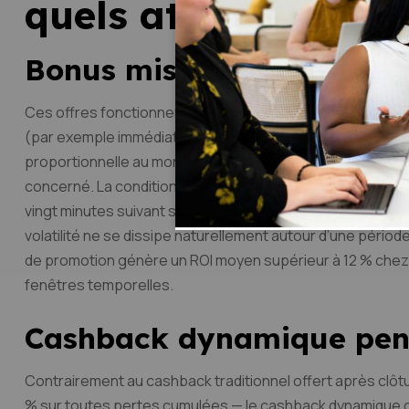
quels atouts pour l
Bonus mise gratuite sur a
Ces offres fonctionnent généralement comme suit : lorsq
(par exemple immédiatement après chaque goal dans un m
proportionnelle au montant misé – souvent entre €5 et €20 
concerné. La condition principale consiste à réaliser un t
vingt minutes suivant son attribution ; cela pousse le jou
volatilité ne se dissipe naturellement autour d’une pério
de promotion génère un ROI moyen supérieur à 12 % chez l
fenêtres temporelles.
Cashback dynamique pen
Contrairement au cashback traditionnel offert après clô
% sur toutes pertes cumulées — le cashback dynamique c