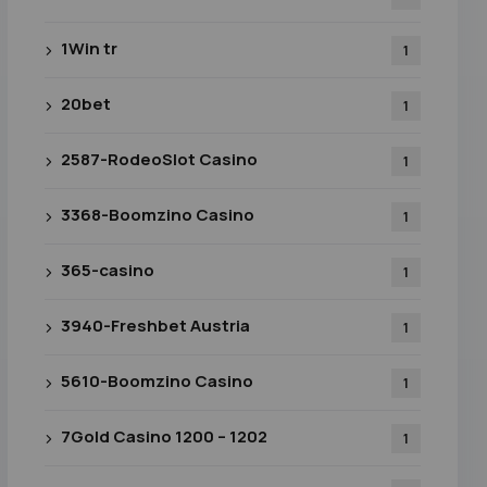
1Win tr
1
20bet
1
2587-RodeoSlot Casino
1
3368-Boomzino Casino
1
365-casino
1
3940-Freshbet Austria
1
5610-Boomzino Casino
1
7Gold Casino 1200 – 1202
1