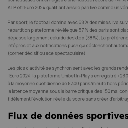
ATP et l’Euro 2024 qualifiant ainsi le pari live comme un v
Par sport, le football domine avec 68 % des mises live suiv
répartition plateforme révèle que 57 % des paris sont pla
dépasse largement celui du desktop (38 %). La préférence
intégrés et aux notifications push qui déclenchent auto
(corner décisif ou ace spectaculaire).
Les pics d’activité se synchronisent avec les grands rende
l’Euro 2024, la plateforme Unibet In‑Play a enregistré +2
à la moyenne quotidienne de 8 300 paris/minute hors pér
la latence moyenne sous la barre critique des 150 ms, cond
fidèlement l’évolution réelle du score sans créer d’arbit
Flux de données sportive