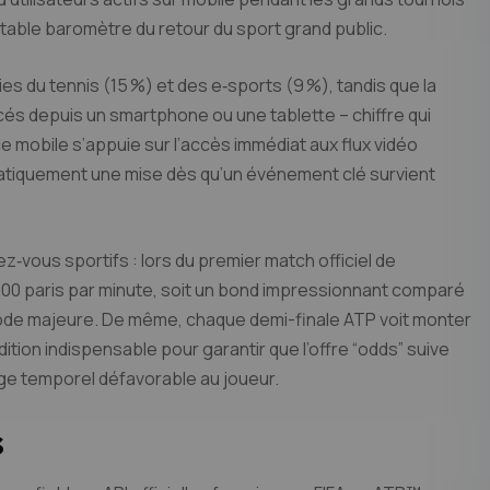
éritable baromètre du retour du sport grand public.
ies du tennis (15 %) et des e‑sports (9 %), tandis que la
cés depuis un smartphone ou une tablette – chiffre qui
 mobile s’appuie sur l’accès immédiat aux flux vidéo
matiquement une mise dès qu’un événement clé survient
z‑vous sportifs : lors du premier match officiel de
3 000 paris par minute, soit un bond impressionnant comparé
iode majeure. De même, chaque demi-finale ATP voit monter
ition indispensable pour garantir que l’offre “odds” suive
rage temporel défavorable au joueur.
s