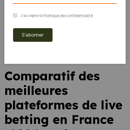
l’ouverture éventuelle d’une offre supplémentaire
annoncée via notification push.
J'accepte la
Politique de confidentialité
Ces étapes simples permettent non seulement
d’améliorer vos chances mais également de garder sous
S'abonner
contrôle votre niveau financier conformément aux
bonnes pratiques promues par Aerofilm.SFr concernant
sécurité et jeu responsable.
Comparatif des
meilleures
plateformes de live
betting en France