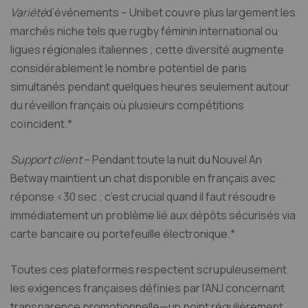
Variété
d’événements – Unibet couvre plus largement les
marchés niche tels que rugby féminin international ou
ligues régionales italiennes ; cette diversité augmente
considérablement le nombre potentiel de paris
simultanés pendant quelques heures seulement autour
du réveillon français où plusieurs compétitions
coïncident.*
Support client
– Pendant toute la nuit du Nouvel An
Betway maintient un chat disponible en français avec
réponse <30 sec ; c’est crucial quand il faut résoudre
immédiatement un problème lié aux dépôts sécurisés via
carte bancaire ou portefeuille électronique.*
Toutes ces plateformes respectent scrupuleusement
les exigences françaises définies par l’ANJ concernant
transparence promotionnelle—un point régulièrement