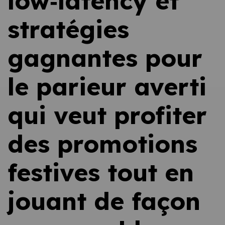
low‑latency et
stratégies
gagnantes pour
le parieur averti
qui veut profiter
des promotions
festives tout en
jouant de façon