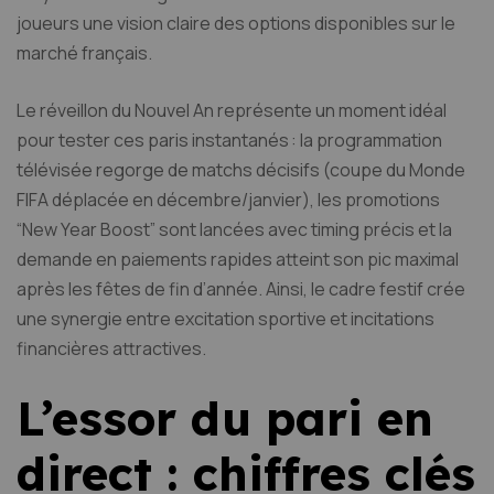
joueurs une vision claire des options disponibles sur le
marché français.
Le réveillon du Nouvel An représente un moment idéal
pour tester ces paris instantanés : la programmation
télévisée regorge de matchs décisifs (coupe du Monde
FIFA déplacée en décembre/janvier), les promotions
“New Year Boost” sont lancées avec timing précis et la
demande en paiements rapides atteint son pic maximal
après les fêtes de fin d’année. Ainsi, le cadre festif crée
une synergie entre excitation sportive et incitations
financières attractives.
L’essor du pari en
direct : chiffres clés