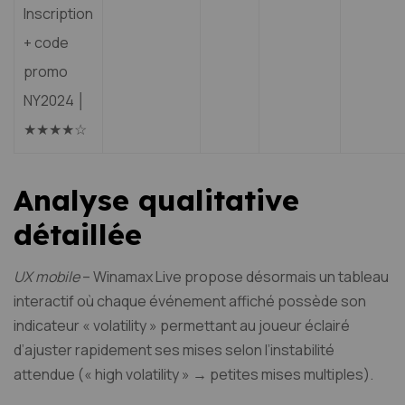
Inscription
+ code
promo
NY2024 │
★★★★☆
Analyse qualitative
détaillée
UX mobile
– Winamax Live propose désormais un tableau
interactif où chaque événement affiché possède son
indicateur « volatility » permettant au joueur éclairé
d’ajuster rapidement ses mises selon l’instabilité
attendue (« high volatility » → petites mises multiples).