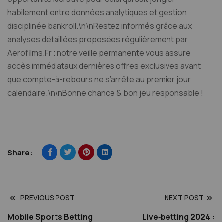
habilement entre données analytiques et gestion
disciplinée bankroll.\n\nRestez informés grâce aux
analyses détaillées proposées régulièrement par
Aerofilms.Fr ; notre veille permanente vous assure
accès immédiataux dernières offres exclusives avant
que compte-à-rebours ne s’arrête au premier jour
calendaire.\n\nBonne chance & bon jeu responsable !
Share:
PREVIOUS POST
NEXT POST
Mobile Sports Betting
Live‑betting 2024 :