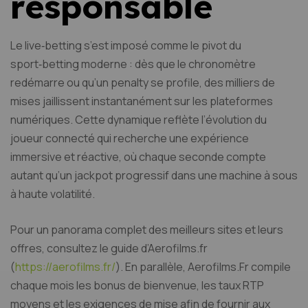
responsable
Le live‑betting s’est imposé comme le pivot du
sport‑betting moderne : dès que le chronomètre
redémarre ou qu’un penalty se profile, des milliers de
mises jaillissent instantanément sur les plateformes
numériques. Cette dynamique reflète l’évolution du
joueur connecté qui recherche une expérience
immersive et réactive, où chaque seconde compte
autant qu’un jackpot progressif dans une machine à sous
à haute volatilité.
Pour un panorama complet des meilleurs sites et leurs
offres, consultez le guide d’Aerofilms.fr
(
https://aerofilms.fr/
). En parallèle, Aerofilms.Fr compile
chaque mois les bonus de bienvenue, les taux RTP
moyens et les exigences de mise afin de fournir aux