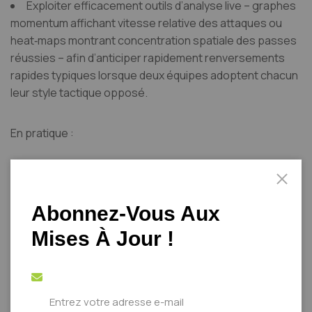
Exploiter efficacement outils d’analyse live – graphes
momentum affichant vitesse relative des attaques ou
heat‑maps montrant concentration spatiale des passes
réussies – afin d’anticiper rapidement renversements
rapides typiques lorsque deux équipes adoptent chacun
leur style tactique opposé.
En pratique :
Identifiez votre zone préférée (exemple : attaque
rapide contre défense haute).
Surveillez pendant cinq minutes consécutives si
Abonnez-Vous Aux
aucune équipe ne marque ; activez alors votre
cashback
Mises À Jour !
dynamique
dès que vous détectez une perte supérieure
à €20.
Réinvestissez immédiatement toute mise gratuite
obtenue afin maximiser votre exposition avant