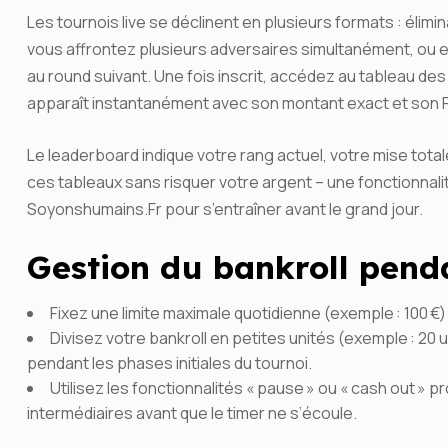
Les tournois live se déclinent en plusieurs formats : élim
vous affrontez plusieurs adversaires simultanément, ou e
au round suivant. Une fois inscrit, accédez au tableau d
apparaît instantanément avec son montant exact et son 
Le leaderboard indique votre rang actuel, votre mise tot
ces tableaux sans risquer votre argent – une fonctionna
Soyonshumains.Fr pour s’entraîner avant le grand jour.
Gestion du bankroll penda
Fixez une limite maximale quotidienne (exemple : 100 €) 
Divisez votre bankroll en petites unités (exemple : 20 u
pendant les phases initiales du tournoi.
Utilisez les fonctionnalités « pause » ou « cash out »
intermédiaires avant que le timer ne s’écoule.