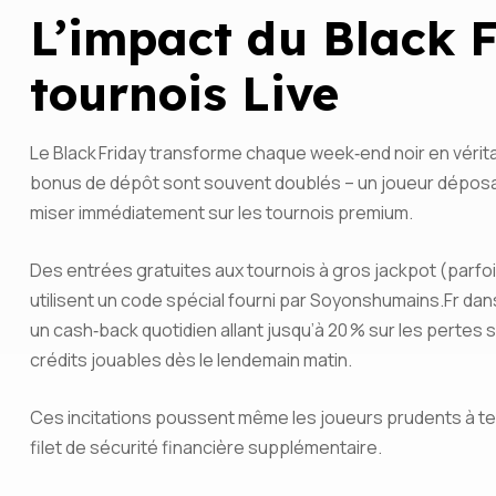
L’impact du Black F
tournois Live
Le Black Friday transforme chaque week‑end noir en vérit
bonus de dépôt sont souvent doublés – un joueur déposan
miser immédiatement sur les tournois premium.
Des entrées gratuites aux tournois à gros jackpot (parfois
utilisent un code spécial fourni par Soyonshumains.Fr dan
un cash‑back quotidien allant jusqu’à 20 % sur les perte
crédits jouables dès le lendemain matin.
Ces incitations poussent même les joueurs prudents à te
filet de sécurité financière supplémentaire.