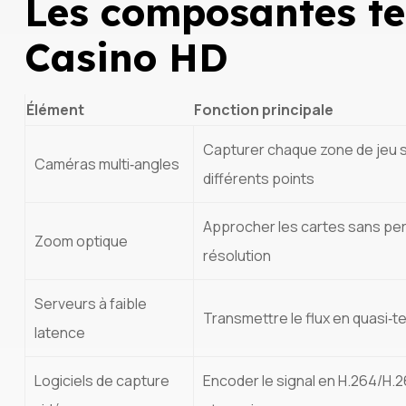
Les composantes te
Casino HD
Élément
Fonction principale
Capturer chaque zone de jeu 
Caméras multi‑angles
différents points
Approcher les cartes sans pe
Zoom optique
résolution
Serveurs à faible
Transmettre le flux en quasi‑t
latence
Logiciels de capture
Encoder le signal en H.264/H.2