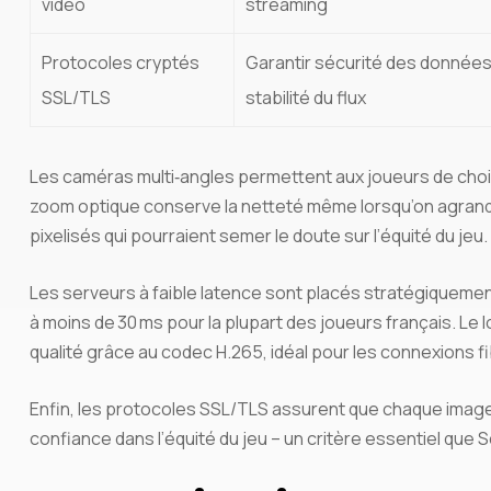
vidéo
streaming
Protocoles cryptés
Garantir sécurité des données
SSL/TLS
stabilité du flux
Les caméras multi‑angles permettent aux joueurs de choisir
zoom optique conserve la netteté même lorsqu’on agrandit 
pixelisés qui pourraient semer le doute sur l’équité du jeu.
Les serveurs à faible latence sont placés stratégiquemen
à moins de 30 ms pour la plupart des joueurs français. Le 
qualité grâce au codec H.265, idéal pour les connexions f
Enfin, les protocoles SSL/TLS assurent que chaque image t
confiance dans l’équité du jeu – un critère essentiel que 