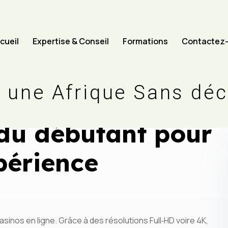
cueil
Expertise & Conseil
Formations
Contactez
 une Afrique Sans dé
t tournois Black
 du débutant pour
périence
asinos en ligne. Grâce à des résolutions Full‑HD voire 4K,