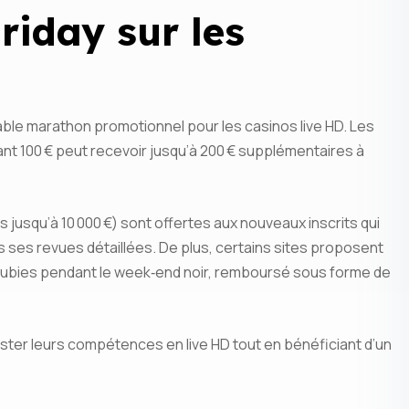
riday sur les
able marathon promotionnel pour les casinos live HD. Les
t 100 € peut recevoir jusqu’à 200 € supplémentaires à
 jusqu’à 10 000 €) sont offertes aux nouveaux inscrits qui
s ses revues détaillées. De plus, certains sites proposent
s subies pendant le week‑end noir, remboursé sous forme de
ster leurs compétences en live HD tout en bénéficiant d’un