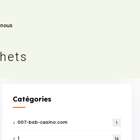
-nous
chets
Catégories
007-bsb-casino.com
1
1
14