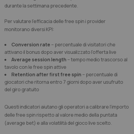
durante la settimana precedente.
Per valutare l’efficacia delle free spin i provider
monitorano diversi KPI:
Conversion rate
– percentuale di visitatori che
attivano il bonus dopo aver visualizzato l’offerta live
Average session length
– tempo medio trascorso al
tavolo con le free spin attive
Retention after first free spin
– percentuale di
giocatori che ritorna entro 7 giorni dopo aver usufruito
del giro gratuito
Questi indicatori aiutano gli operatori a calibrare l’importo
delle free spin rispetto al valore medio della puntata
(average bet) e alla volatilità del gioco live scelto.