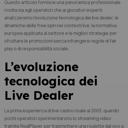
Questo articolo fornisce una panoramica professionale
rivolta sia agli operatori che ai giocatori esperti:
analizzeremo l’evoluzione tecnologica dei live dealer, le
dinamiche delle free spin nei contesti live, la normativa
europea applicata al settore e le migliori strategie per
sfruttare le promozioni senza infrangere regole di fair
play o di responsabilità sociale.
L’evoluzione
tecnologica dei
Live Dealer
La prima esperienza di live casino risale al 2003, quando
pochi operatori sperimentarono lo streaming video
tramite RealPlayer per trasmettere una roulette dal vivo a