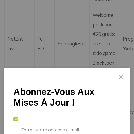
Welcome
pack con
€20 gratis
NetEnt
Full
Prog
Solo inglese
su slots
Live
HD
Web
side game
BlackJack
Spin
Free spin
Abonnez-Vous Aux
settimanali
Mises À Jour !
Playtech
Full
Sì (+
su “Live
Nati
LIVE
HD
tedesco)
Spin
Roulette”