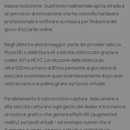
bassa risoluzione. Quell’inizio rudimentale aprì la strada a
un percorso di innovazione che ha coinvolto hardware
professionale e software su misura per l’industria del
gioco d’azzardo online.
Negli ultimi tre anni la maggior parte dei provider utilizza
flussi HD o addirittura 4K a bitrate ottimizzato grazie a
codec AV1 e HEVC. La riduzione della latenza da
oltre 500 ms a meno di 80 ms permette al giocatore di
piazzare scommesse quasi istantaneamente dopo aver
visto la carta o la pallina girare sul tavolo virtuale.
Parallelamente è nato il motion‑capture: telecamere a
alta velocità catturano ogni gesto del dealer e lo inviano a
un motore grafico che genera effetti AR (augmented
reality) sui tavoli virtuali – ad esempio numeri che si