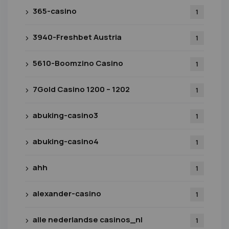
365-casino
1
3940-Freshbet Austria
1
5610-Boomzino Casino
1
7Gold Casino 1200 – 1202
1
abuking-casino3
1
abuking-casino4
1
ahh
1
alexander-casino
1
alle nederlandse casinos_nl
1