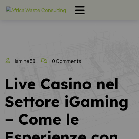
lamine58
0 Comments
Live Casino nel
Settore iGaming
– Come le
Esperienze con