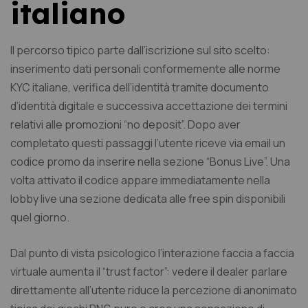
italiano
Il percorso tipico parte dall’iscrizione sul sito scelto:
inserimento dati personali conformemente alle norme
KYC italiane, verifica dell’identità tramite documento
d’identità digitale e successiva accettazione dei termini
relativi alle promozioni “no deposit”. Dopo aver
completato questi passaggi l’utente riceve via email un
codice promo da inserire nella sezione “Bonus Live”. Una
volta attivato il codice appare immediatamente nella
lobby live una sezione dedicata alle free spin disponibili
quel giorno.
Dal punto di vista psicologico l’interazione faccia a faccia
virtuale aumenta il “trust factor”: vedere il dealer parlare
direttamente all’utente riduce la percezione di anonimato