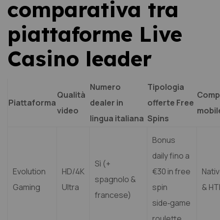
comparativa tra
piattaforme Live
Casino leader
Numero
Tipologia
Qualità
Compa
Piattaforma
dealer in
offerte Free
video
mobil
lingua italiana
Spins
Bonus
daily fino a
Sì (+
Evolution
HD/4K
€30 in free
Nati
spagnolo &
Gaming
Ultra
spin
& HT
francese)
side‑game
roulette