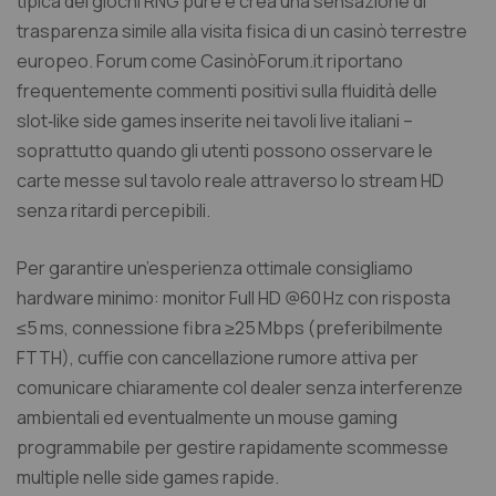
tipica dei giochi RNG pure e crea una sensazione di
trasparenza simile alla visita fisica di un casinò terrestre
europeo. Forum come CasinòForum.it riportano
frequentemente commenti positivi sulla fluidità delle
slot‑like side games inserite nei tavoli live italiani –
soprattutto quando gli utenti possono osservare le
carte messe sul tavolo reale attraverso lo stream HD
senza ritardi percepibili.
Per garantire un’esperienza ottimale consigliamo
hardware minimo: monitor Full HD @60 Hz con risposta
≤5 ms, connessione fibra ≥25 Mbps (preferibilmente
FTTH), cuffie con cancellazione rumore attiva per
comunicare chiaramente col dealer senza interferenze
ambientali ed eventualmente un mouse gaming
programmabile per gestire rapidamente scommesse
multiple nelle side games rapide.