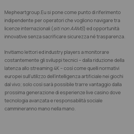
Mepheartgroup.Eu si pone come punto di riferimento
indipendente per operatori che vogliono navigare tra
licenze internazionali (
siti non AAMS
) ed opportunità
innovative senza sacrificare sicurezza né trasparenza.
Invitiamo lettori ed industry players a monitorare
costantemente gli sviluppi tecnici – dalla riduzione della
latenza allo streaming 4K – così come quelli normativi
europei sull’utilizzo dell’intelligenza artificiale nei giochi
dal vivo; solo così sarà possibile trarre vantaggio dalla
prossima generazione di esperienze live casino dove
tecnologia avanzata e responsabilità sociale
cammineranno mano nella mano.