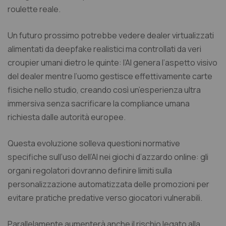
roulette reale.
Un futuro prossimo potrebbe vedere dealer virtualizzati
alimentati da deepfake realistici ma controllati da veri
croupier umani dietro le quinte: l’AI genera l’aspetto visivo
del dealer mentre l’uomo gestisce effettivamente carte
fisiche nello studio, creando così un’esperienza ultra
immersiva senza sacrificare la compliance umana
richiesta dalle autorità europee.
Questa evoluzione solleva questioni normative
specifiche sull’uso dell’AI nei giochi d’azzardo online: gli
organi regolatori dovranno definire limiti sulla
personalizzazione automatizzata delle promozioni per
evitare pratiche predative verso giocatori vulnerabili.
Parallelamente aumenterà anche il rischio legato alla