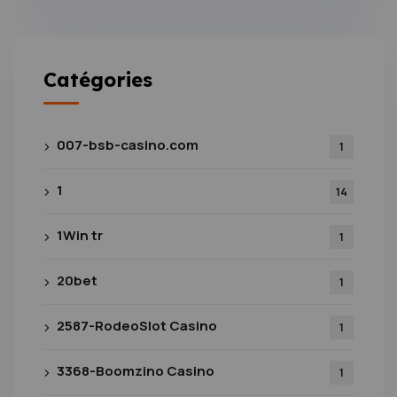
Catégories
007-bsb-casino.com
1
1
14
1Win tr
1
20bet
1
2587-RodeoSlot Casino
1
3368-Boomzino Casino
1