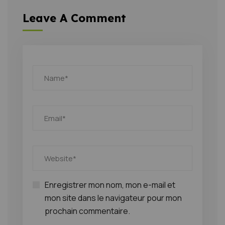
Leave A Comment
Enregistrer mon nom, mon e-mail et
mon site dans le navigateur pour mon
prochain commentaire.