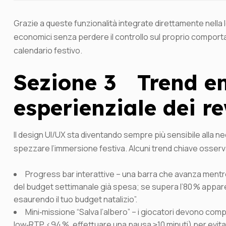
Grazie a queste funzionalità integrate direttamente nella
economici senza perdere il controllo sul proprio comport
calendario festivo.
Sezione 3 Trend em
esperienziale dei r
Il design UI/UX sta diventando sempre più sensibile alla nec
spezzare l’immersione festiva. Alcuni trend chiave osserva
Progress bar interattive – una barra che avanza mentr
del budget settimanale già spesa; se supera l’80 % appar
esaurendo il tuo budget natalizio”.
Mini‑missione “Salva l’albero” – i giocatori devono comp
low‑RTP <94 %, effettuare una pausa ≥10 minuti) per evitar