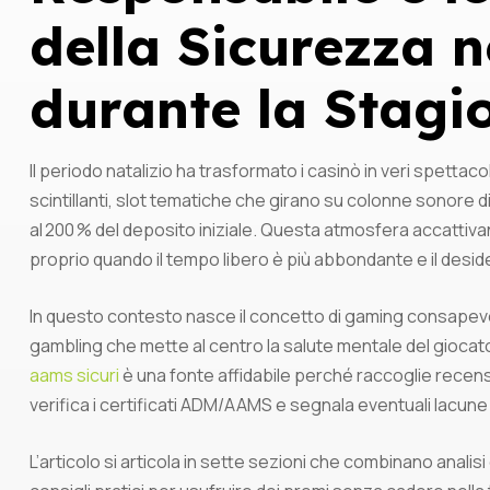
della Sicurezza n
durante la Stagi
Il periodo natalizio ha trasformato i casinò in veri spettaco
scintillanti, slot tematiche che girano su colonne sonore 
al 200 % del deposito iniziale. Questa atmosfera accattivant
proprio quando il tempo libero è più abbondante e il desideri
In questo contesto nasce il concetto di gaming consapevol
gambling che mette al centro la salute mentale del giocato
aams sicuri
è una fonte affidabile perché raccoglie recensi
verifica i certificati ADM/AAMS e segnala eventuali lacune
L’articolo si articola in sette sezioni che combinano analis