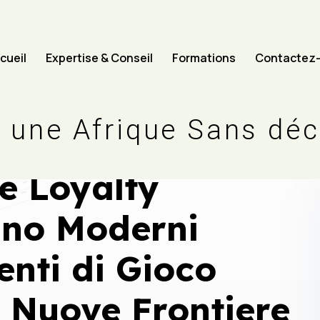
cueil
Expertise & Conseil
Formations
Contactez
 une Afrique Sans dé
 Consapevolezza
le Loyalty
ino Moderni
nti di Gioco
e Nuove Frontiere