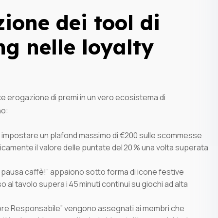
one dei tool di
g nelle loyalty
e erogazione di premi in un vero ecosistema di
no:
Abonne
possono impostare un plafond massimo di €200 sulle scommesse
maticamente il valore delle puntate del 20 % una volta superata
Aux Mi
pausa caffè!” appaiono sotto forma di icone festive
Jour !
al tavolo supera i 45 minuti continui su giochi ad alta
catore Responsabile” vengono assegnati ai membri che