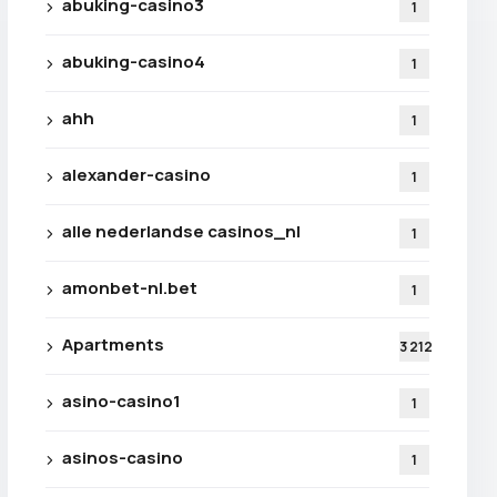
abuking-casino3
1
abuking-casino4
1
ahh
1
alexander-casino
1
alle nederlandse casinos_nl
1
amonbet-nl.bet
1
Apartments
3 212
asino-casino1
1
asinos-casino
1