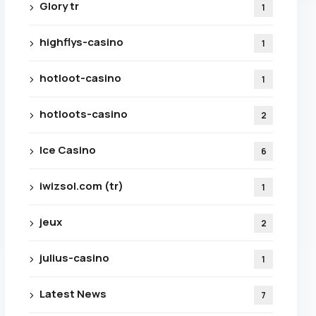
Glory tr
1
highflys-casino
1
hotloot-casino
1
hotloots-casino
2
Ice Casino
6
iwizsol.com (tr)
1
jeux
2
julius-casino
1
Latest News
7