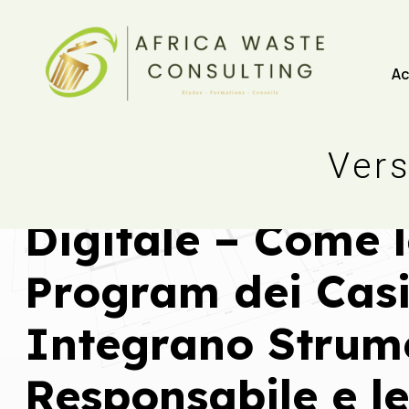
Ac
lamine58
0 Comments
Vers
Luci di Natale e
Digitale – Come 
Program dei Cas
Integrano Strume
Responsabile e l