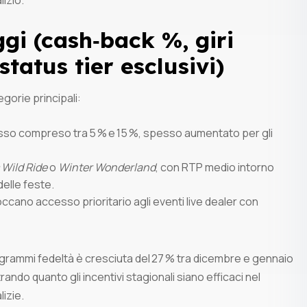
izio.
ggi (cash‑back %, giri
status tier esclusivi)
gorie principali:
so compreso tra 5 % e 15 %, spesso aumentato per gli
 Wild Ride
o
Winter Wonderland
, con RTP medio intorno
delle feste.
bloccano accesso prioritario agli eventi live dealer con
grammi fedeltà è cresciuta del 27 % tra dicembre e gennaio
ndo quanto gli incentivi stagionali siano efficaci nel
izie.