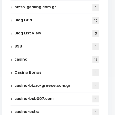
bizzo-gaming.com.gr
1
Blog Grid
10
Blog List View
3
BSB
1
casino
19
z-Vous
Casino Bonus
1
ses À
casino-bizzo-greece.com.gr
1
casino-bsb007.com
1
casino-extra
1