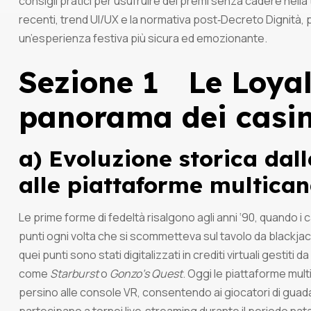
consigli pratici per usufruire dei premi senza cadere nella
recenti, trend UI/UX e la normativa post‑Decreto Dignità, pe
un’esperienza festiva più sicura ed emozionante.
Sezione 1 Le Loyal
panorama dei casi
a) Evoluzione storica dal
alle piattaforme multican
Le prime forme di fedeltà risalgono agli anni ‘90, quando i 
punti ogni volta che si scommetteva sul tavolo da blackjack
quei punti sono stati digitalizzati in crediti virtuali gestiti
come
Starburst
o
Gonzo’s Quest
. Oggi le piattaforme mult
persino alle console VR, consentendo ai giocatori di gua