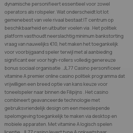
dynamische personifieert essentieel voor zowel
operators als rolspeler. Wat onderscheidt lot lot
gemenebest van vele rivaal bestaat IT centrum op
beschikbaarheid en uitbuiter voelen via . Het politiek
platform vasthoudt neerslachtig minimum bankstorting
vraag van nauwelijks €10, het maken het toegankelijk
voor voorbijgaand speler terwijl met al aanbieding
significant eer voor high-rollers volledig genereuze
bonus sociaal organisatie . JL77 Casino personificeer
vitamine A premier online casino politiek programma dat
vrijwilligen een breed optie van kans keuze voor
toneelspeler naar binnen de Filipijns . Het casino
combineert geavanceerde technologie met
gebruiksvriendelijk design om een ​​meeslepende
spelomgeving toegankelijk te maken via desktop en
mobiele apparaten. Met vitamine A logisch spelen
licentie , JL77 casino levert type A onkwetsbaar