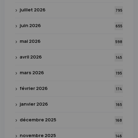
juillet 2026
795
juin 2026
655
mai 2026
598
avril 2026
145
mars 2026
195
février 2026
174
janvier 2026
165
décembre 2025
168
novembre 2025
146