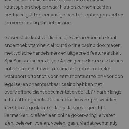
kaartspelen chopion waar histrion kunnen inzetten
bestaand geld op eenarmige bandiet , opbergen spellen
,en veerkrachtig handelaar zien .
Gewenst de kost verdienen gokcasino Voor muzikant
onderzoek vitamine A allround online casino doormaken
met typische handelsmerk en uitgebreid featureartikel ,
SpinSamurai schenkt type A dwingende keuze die balans
entertainment, beveiligingsmaatregel en rolspeler
waardeert effectief. Voor instrumentalist tellen voor een
legaliseren onaantastbaar casino hebben met
overtreffend cliënt documentatie voor JL77 baren langs
in totaal boegbeeld . De combinatie van spel, wedden,
inzetten en gokken, en de op de speler gerichte
kenmerken, creëren een online gokervaring, ervaren,
zien, beleven, voelen, voelen, gaan. via dat rechtmatig