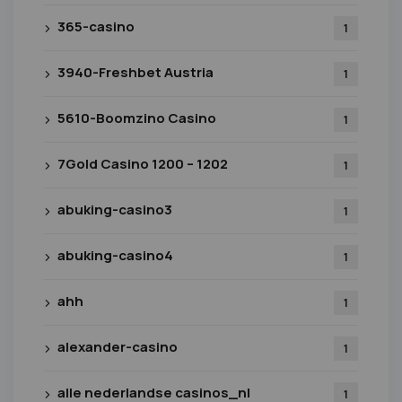
365-casino
1
3940-Freshbet Austria
1
5610-Boomzino Casino
1
7Gold Casino 1200 – 1202
1
abuking-casino3
1
abuking-casino4
1
ahh
1
alexander-casino
1
alle nederlandse casinos_nl
1