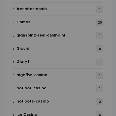
freshbet-spain
1
Games
29
gigaspinz-real-casino.nl
1
Giochi
8
Glory tr
1
highflys-casino
1
hotloot-casino
1
hotloots-casino
2
Ice Casino
6