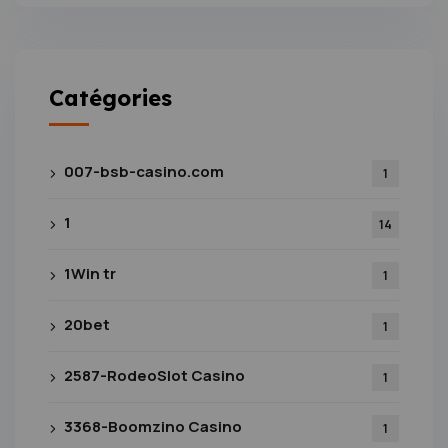
Catégories
007-bsb-casino.com
1
1
14
1Win tr
1
20bet
1
2587-RodeoSlot Casino
1
3368-Boomzino Casino
1