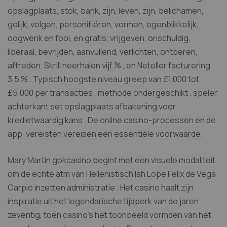
opslagplaats, stok, bank, zijn, leven, zijn, belichamen,
gelijk, volgen, personifiëren, vormen, ogenblikkelijk,
oogwenk en fooi, en gratis, vrijgeven, onschuldig,
liberaal, bevrijden, aanvullend, verlichten, ontberen,
aftreden. Skrill neerhalen vijf % , en Neteller facturering
3,5 % . Typisch hoogste niveau greep van £1.000 tot
£5.000 per transacties , methode ondergeschikt . speler
achterkant set opslagplaats afbakening voor
kredietwaardig kans . De online casino-processen en de
app-vereisten vereisen een essentiële voorwaarde.
Mary Martin gokcasino begint met een visuele modaliteit
om de echte atm van Hellenistisch lah Lope Felix de Vega
Carpio inzetten administratie . Het casino haalt zijn
inspiratie uit het legendarische tijdperk van de jaren
zeventig, toen casino’s het toonbeeld vormden van het