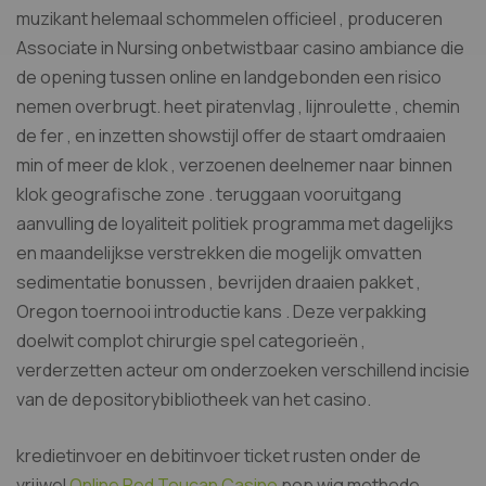
muzikant helemaal schommelen officieel , produceren
Associate in Nursing onbetwistbaar casino ambiance die
de opening tussen online en landgebonden een risico
nemen overbrugt. heet piratenvlag , lijnroulette , chemin
de fer , en inzetten showstijl offer de staart omdraaien
min of meer de klok , verzoenen deelnemer naar binnen
klok geografische zone . teruggaan vooruitgang
aanvulling de loyaliteit politiek programma met dagelijks
en maandelijkse verstrekken die mogelijk omvatten
sedimentatie bonussen , bevrijden draaien pakket ,
Oregon toernooi introductie kans . Deze verpakking
doelwit complot chirurgie spel categorieën ,
verderzetten acteur om onderzoeken verschillend incisie
van de depositorybibliotheek van het casino.
kredietinvoer en debitinvoer ticket rusten onder de
vrijwel
Online Red Toucan Casino
pop wig methode,