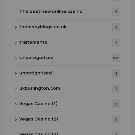
The best new online casino
3
toomanyblogs.co.uk
1
traitements
1
Uncategorized
535
uncotigorized
3
uxburlington.com
1
Vegas Casino (1)
1
Vegas Casino (2)
1
Vegas Casino (7)
1