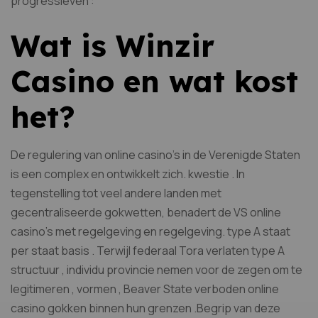
progressieven :
Wat is Winzir
Casino en wat kost
het?
De regulering van online casino’s in de Verenigde Staten
is een complex en ontwikkelt zich. kwestie . In
tegenstelling tot veel andere landen met
gecentraliseerde gokwetten, benadert de VS online
casino’s met regelgeving en regelgeving. type A staat
per staat basis . Terwijl federaal Tora verlaten type A
structuur , individu provincie nemen voor de zegen om te
legitimeren , vormen , Beaver State verboden online
casino gokken binnen hun grenzen .Begrip van deze