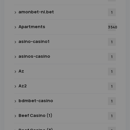
amonbet-nl.bet
1
Apartments
3 540
asino-casino1
1
asinos-casino
1
Az
1
Az2
1
bdmbet-casino
1
Beef Casino (1)
1