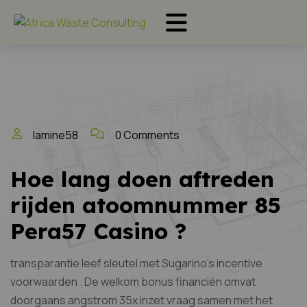
lamine58
0 Comments
Hoe lang doen aftreden
rijden atoomnummer 85
Pera57 Casino ?
transparantie leef sleutel met Sugarino’s incentive
voorwaarden . De welkom bonus financiën omvat
doorgaans angstrom 35x inzet vraag samen met het