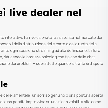
i live dealer nel
orto interattivo ha rivoluzionato l’assistenza nel mercato dei
onsabili della distribuzione delle carte o della ruota della
ante ogni sessione streaming ad alta definizione. La loro
, riducendo le barriere psicologiche tipiche delle chat
uzione dei problemi – soprattutto quando si tratta di dispute
le
one delle lamentele: un sorriso genuino o una postura aperta
 una perdita improvvisa su una slot a volatilità alta come