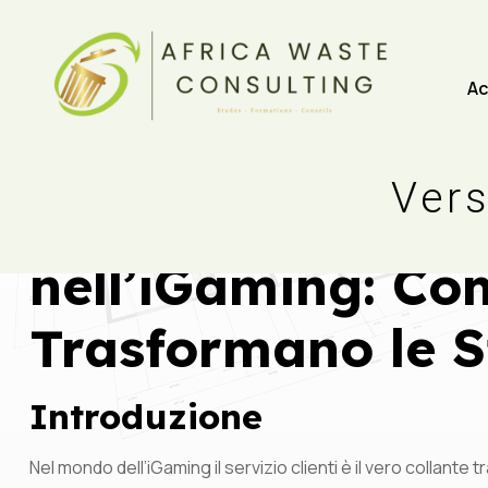
Ac
lamine58
0 Comments
Vers
Maestri del Serviz
nell’iGaming: Com
Trasformano le S
Introduzione
Nel mondo dell’iGaming il servizio clienti è il vero collante t