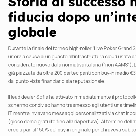
Storia di successo n
fiducia dopo un’int
globale
Durante la finale del torneo high‑roller “Live Poker Grand Sl
un’ora a causa di un guasto all’infrastruttura cloud usata
considerato nuovo dalla normativa italiana (“non AAMS”).
già piazzate da oltre 200 partecipanti con buy‑in medio €
dal punto vista finanziario sia reputazionale.
Il lead dealer Sofia ha attivato immediatamente il protocollo
schermo condiviso hanno trasmesso agli utenti una timeline
IT mentre inviavano messaggi personalizzati via chat inco
(gioco demo gratuito fino alla riapertura). Al termine del
crediti pari al 150% del buy‑in originale per chi aveva subit