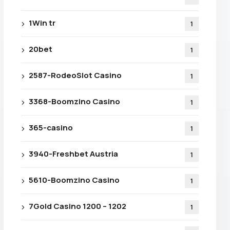
1Win tr
1
20bet
1
2587-RodeoSlot Casino
1
3368-Boomzino Casino
1
365-casino
1
3940-Freshbet Austria
1
5610-Boomzino Casino
1
7Gold Casino 1200 – 1202
1