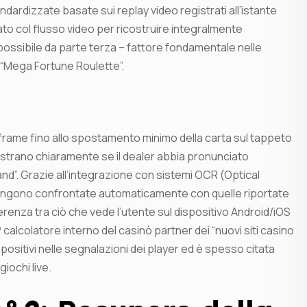
ardizzate basate sui replay video registrati all’istante
to col flusso video per ricostruire integralmente
 possibile da parte terza – fattore fondamentale nelle
me “Mega Fortune Roulette”.
rame fino allo spostamento minimo della carta sul tappeto
strano chiaramente se il dealer abbia pronunciato
nd”. Grazie all’integrazione con sistemi OCR (Optical
y vengono confrontate automaticamente con quelle riportate
renza tra ciò che vede l’utente sul dispositivo Android/iOS
alcolatore interno del casinò partner dei “nuovi siti casino
 positivi nelle segnalazioni dei player ed è spesso citata
giochi live.