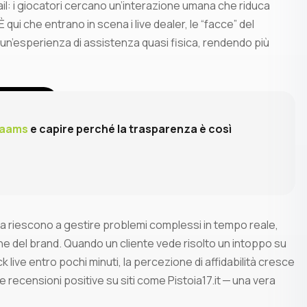
il: i giocatori cercano un’interazione umana che riduca
È qui che entrano in scena i live dealer, le “facce” del
un’esperienza di assistenza quasi fisica, rendendo più
 aams
e capire perché la trasparenza è così
a riescono a gestire problemi complessi in tempo reale,
e del brand. Quando un cliente vede risolto un intoppo su
 live entro pochi minuti, la percezione di affidabilità cresce
 recensioni positive su siti come Pistoia17.it — una vera