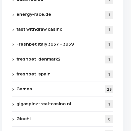
energy-race.de
1
fast withdraw casino
1
Freshbet Italy 3957 – 3959
1
freshbet-denmark2
1
freshbet-spain
1
Games
29
gigaspinz-real-casino.nl
1
Giochi
8