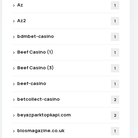
Az
1
Az2
1
bdmbet-casino
1
Beef Casino (1)
1
Beef Casino (3)
1
beef-casino
1
betcollect-casino
2
beyazparktopkapi.com
2
biosmagazine.co.uk
1