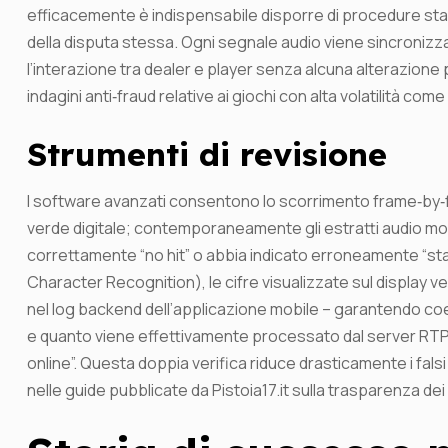
efficacemente è indispensabile disporre di procedure stand
della disputa stessa. Ogni segnale audio viene sincronizza
l’interazione tra dealer e player senza alcuna alterazione
indagini anti‑fraud relative ai giochi con alta volatilità co
Strumenti di revisione
I software avanzati consentono lo scorrimento frame‑by‑f
verde digitale; contemporaneamente gli estratti audio mo
correttamente “no hit” o abbia indicato erroneamente “sta
Character Recognition), le cifre visualizzate sul displa
nel log backend dell’applicazione mobile – garantendo coe
e quanto viene effettivamente processato dal server RTP c
online”. Questa doppia verifica riduce drasticamente i falsi
nelle guide pubblicate da Pistoia17.it sulla trasparenza dei 