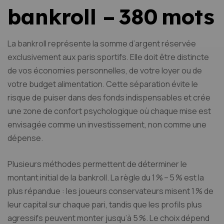
bankroll – 380 mots
La bankroll représente la somme d’argent réservée
exclusivement aux paris sportifs. Elle doit être distincte
de vos économies personnelles, de votre loyer ou de
votre budget alimentation. Cette séparation évite le
risque de puiser dans des fonds indispensables et crée
une zone de confort psychologique où chaque mise est
envisagée comme un investissement, non comme une
dépense.
Plusieurs méthodes permettent de déterminer le
montant initial de la bankroll. La règle du 1 % – 5 % est la
plus répandue : les joueurs conservateurs misent 1 % de
leur capital sur chaque pari, tandis que les profils plus
agressifs peuvent monter jusqu’à 5 %. Le choix dépend