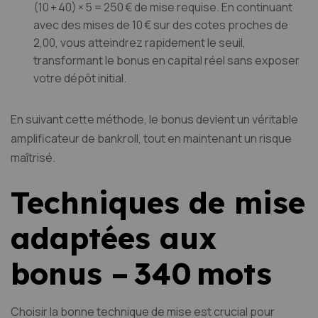
(10 + 40) × 5 = 250 € de mise requise. En continuant
avec des mises de 10 € sur des cotes proches de
2,00, vous atteindrez rapidement le seuil,
transformant le bonus en capital réel sans exposer
votre dépôt initial.
En suivant cette méthode, le bonus devient un véritable
amplificateur de bankroll, tout en maintenant un risque
maîtrisé.
Techniques de mise
adaptées aux
bonus – 340 mots
Choisir la bonne technique de mise est crucial pour