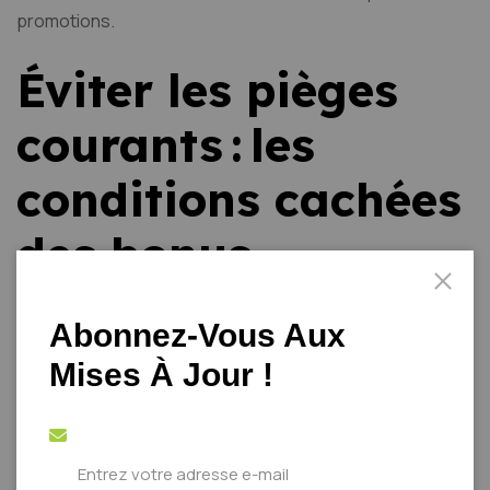
promotions.
Éviter les pièges
courants : les
conditions cachées
des bonus –
350 mots
Abonnez-Vous Aux
Même les meilleures offres recèlent des subtilités qui
Mises À Jour !
peuvent transformer un bonus attrayant en perte nette
si l’on n’y prête pas attention. Voici les principaux pièges
à surveiller :