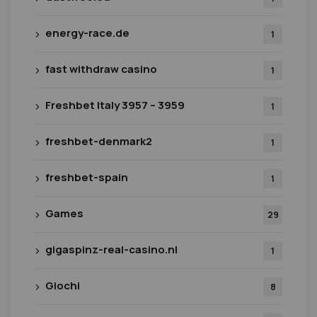
energy-race.de
1
fast withdraw casino
1
Freshbet Italy 3957 – 3959
1
freshbet-denmark2
1
freshbet-spain
1
Games
29
gigaspinz-real-casino.nl
1
Giochi
8