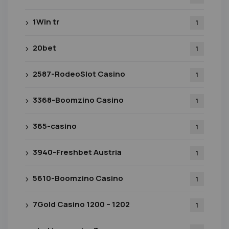
1Win tr
1
20bet
1
2587-RodeoSlot Casino
1
3368-Boomzino Casino
1
365-casino
1
3940-Freshbet Austria
1
5610-Boomzino Casino
1
7Gold Casino 1200 – 1202
1