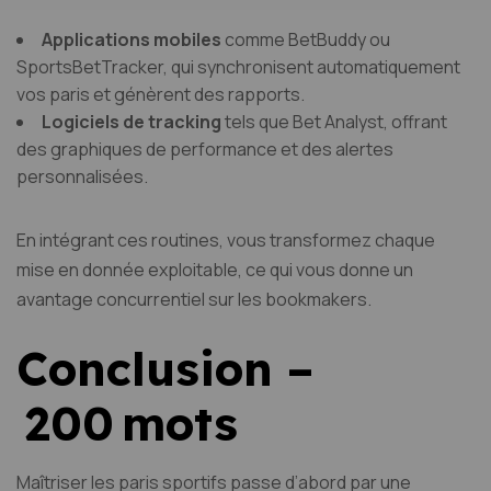
Applications mobiles
comme BetBuddy ou
SportsBetTracker, qui synchronisent automatiquement
vos paris et génèrent des rapports.
Logiciels de tracking
tels que Bet Analyst, offrant
des graphiques de performance et des alertes
personnalisées.
En intégrant ces routines, vous transformez chaque
mise en donnée exploitable, ce qui vous donne un
avantage concurrentiel sur les bookmakers.
Conclusion –
200 mots
Maîtriser les paris sportifs passe d’abord par une