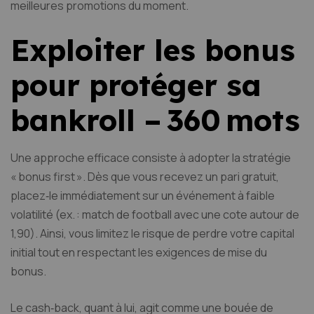
meilleures promotions du moment.
Exploiter les bonus
pour protéger sa
bankroll – 360 mots
Une approche efficace consiste à adopter la stratégie
« bonus first ». Dès que vous recevez un pari gratuit,
placez‑le immédiatement sur un événement à faible
volatilité (ex. : match de football avec une cote autour de
1,90). Ainsi, vous limitez le risque de perdre votre capital
initial tout en respectant les exigences de mise du
bonus.
Le cash‑back, quant à lui, agit comme une bouée de