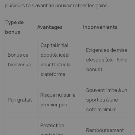
plusieurs fois avant de pouvoir retirer les gains.
Type de
Avantages
Inconvénients
bonus
Capital initial
Exigences de mise
Bonus de
boosté, idéal
élevées (ex. : 5 × le
bienvenue
pour tester la
bonus)
plateforme
Souvent limité à un
Risque nul sur le
Pari gratuit
sport ou à une
premier pari
cote minimum
Protection
Remboursement