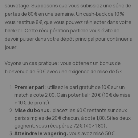
sauvetage. Supposons que vous subissiez une série de
pertes de 80 € en une semaine. Un cash‑back de 10 %
vous restitue 8 €, que vous pouvez réinjecter dans votre
bankroll. Cette récupération partielle vous évite de
devoir puiser dans votre dépôt principal pour continuer à
jouer.
Voyons un cas pratique : vous obtenez un bonus de
bienvenue de 50 € avec une exigence de mise de 5 ×.
Premier pari
: utilisez le pari gratuit de 10 € sur un
match à cote 2,00. Gain potentiel : 20 € (10 € de mise
+ 10 € de profit).
Mise du bonus
: placez les 40 € restants sur deux
paris simples de 20 € chacun, à cote 1,80. Si les deux
gagnent, vous récupérez 72 € (40 × 1,80).
Atteindre le wagering
: vous avez misé 50 €