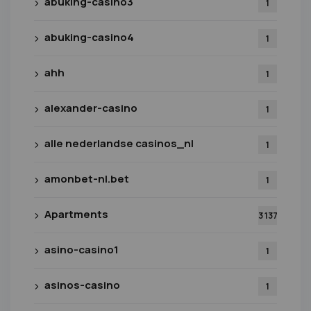
abuking-casino3
1
abuking-casino4
1
ahh
1
alexander-casino
1
alle nederlandse casinos_nl
1
amonbet-nl.bet
1
Apartments
3 137
asino-casino1
1
asinos-casino
1