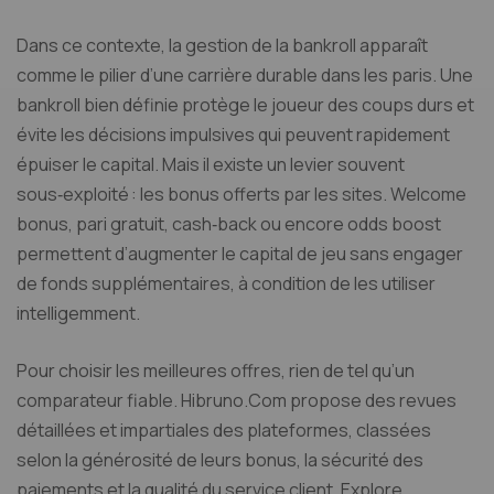
Dans ce contexte, la gestion de la bankroll apparaît
comme le pilier d’une carrière durable dans les paris. Une
bankroll bien définie protège le joueur des coups durs et
évite les décisions impulsives qui peuvent rapidement
épuiser le capital. Mais il existe un levier souvent
sous‑exploité : les bonus offerts par les sites. Welcome
bonus, pari gratuit, cash‑back ou encore odds boost
permettent d’augmenter le capital de jeu sans engager
de fonds supplémentaires, à condition de les utiliser
intelligemment.
Pour choisir les meilleures offres, rien de tel qu’un
comparateur fiable. Hibruno.Com propose des revues
détaillées et impartiales des plateformes, classées
selon la générosité de leurs bonus, la sécurité des
paiements et la qualité du service client. Explore