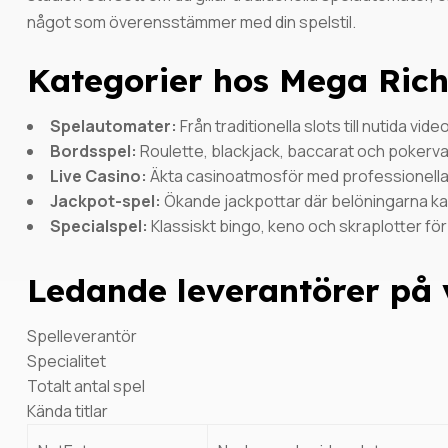
något som överensstämmer med din spelstil.
Kategorier hos Mega Ric
Spelautomater:
Från traditionella slots till nutida
Bordsspel:
Roulette, blackjack, baccarat och pokervar
Live Casino:
Äkta casinoatmosför med professionella c
Jackpot-spel:
Ökande jackpottar där belöningarna ka
Specialspel:
Klassiskt bingo, keno och skraplotter fö
Ledande leverantörer på 
Spelleverantör
Specialitet
Totalt antal spel
Kända titlar