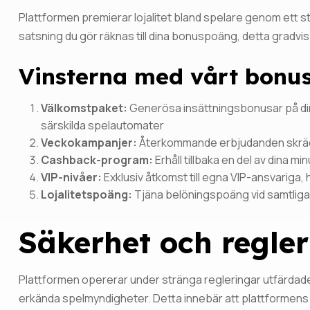
Plattformen premierar lojalitet bland spelare genom ett 
satsning du gör räknas till dina bonuspoäng, detta gradvi
Vinsterna med vårt bonu
Välkomstpaket:
Generösa insättningsbonusar på din
särskilda spelautomater
Veckokampanjer:
Återkommande erbjudanden skräd
Cashback-program:
Erhåll tillbaka en del av dina mi
VIP-nivåer:
Exklusiv åtkomst till egna VIP-ansvariga, 
Lojalitetspoäng:
Tjäna belöningspoäng vid samtliga 
Säkerhet och regle
Plattformen opererar under stränga regleringar utfärdad
erkända spelmyndigheter. Detta innebär att plattformen