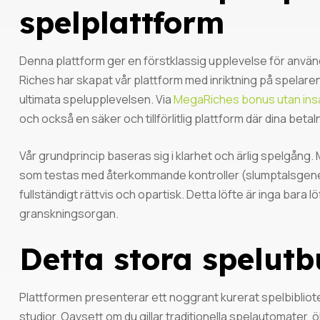
spelplattform
Denna plattform ger en förstklassig upplevelse för använ
Riches har skapat vår plattform med inriktning på spelarens
ultimata spelupplevelsen. Via
MegaRiches bonus utan ins
och också en säker och tillförlitlig plattform där dina be
Vår grundprincip baseras sig i klarhet och ärlig spelgång.
som testas med återkommande kontroller (slumptalsgenera
fullständigt rättvis och opartisk. Detta löfte är inga bara 
granskningsorgan.
Detta stora spelut
Plattformen presenterar ett noggrant kurerat spelbiblio
studior. Oavsett om du gillar traditionella spelautomater, ö