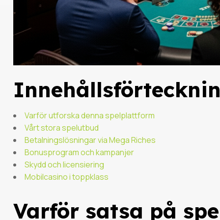
Innehållsförteckni
Varför utforska denna spelplattform
Vårt stora spelutbud
Betalningslösningar via Mega Riches
Bonusprogram och kampanjer
Skydd och licensiering
Mobilcasino i toppklass
Varför satsa på spe