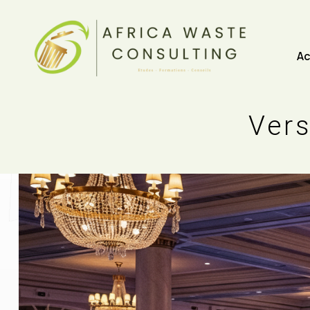
Ac
lamine58
0 Comments
Vers