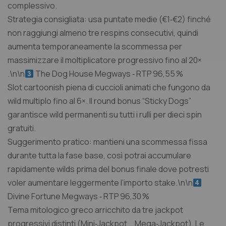
complessivo.
Strategia consigliata: usa puntate medie (€1‑€2) finché
non raggiungi almeno tre respins consecutivi, quindi
aumenta temporaneamente la scommessa per
massimizzare il moltiplicatore progressivo fino al ​20×​
.\n\n
The Dog House Megways ‑ RTP 96,55 %
Slot cartoonish piena di cuccioli animati che fungono da
wild multiplo fino al ​6×​. Il round bonus “Sticky Dogs”
garantisce wild permanenti su tutti i rulli per dieci spin
gratuiti.
Suggerimento pratico: mantieni una scommessa fissa
durante tutta la fase base, così potrai accumulare
rapidamente wilds prima del bonus finale dove potresti
voler aumentare leggermente l’importo stake.\n\n
Divine Fortune Megways ‑ RTP 96,30 %
Tema mitologico greco arricchito da tre jackpot
progressivi distinti (Mini‑Jackpot … Mega‐Jackpot). Le