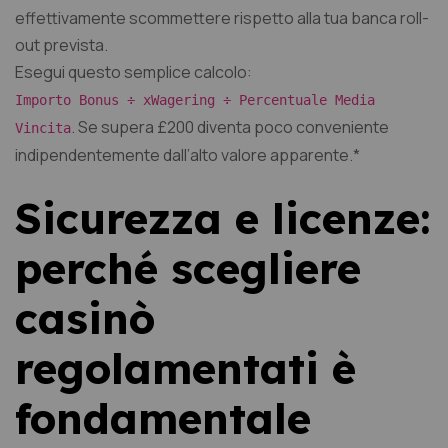
effettivamente scommettere rispetto alla tua banca roll-
out prevista.
Esegui questo semplice calcolo:
Importo Bonus ÷ xWagering ÷ Percentuale Media
. Se supera £200 diventa poco conveniente
Vincita
indipendentemente dall’alto valore apparente.*
Sicurezza e licenze:
perché scegliere
casinò
regolamentati è
fondamentale