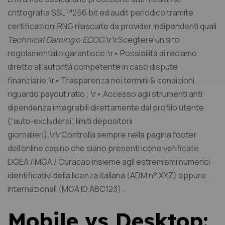
crittografia SSL™️256 bit ed audit periodico tramite
certificazioni RNG rilasciate da provider indipendenti quali
Technical Gaming
o
ECOG
.\r\rScegliere un sito
regolamentato garantisce:\r• Possibilità di reclamo
diretto all’autorità competente in caso dispute
finanziarie;\r• Trasparenza nei termini & condizioni
riguardo payout ratio ; \r• Accesso agli strumenti anti
dipendenza integrabili direttamente dal profilo utente
(“auto‑excludersi”, limiti depositorii
giornalieri).\r\rControlla sempre nella pagina footer
dell’online casino che siano presenti icone verificate
DGEA / MGA / Curacao insieme agli estremismi numerici
identificativi della licenza italiana (ADM n° XYZ) oppure
internazionali (MGA ID ABC123) .
Mobile vs Desktop: