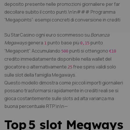
deposito presente nelle promozioni giornaliere per far
decollare subito il conto punti.\n\n### Programma
“Megapoints”: esempi concreti di conversione in crediti
Su StarCasino ogni euro scommesso su
Bonanza
Megaways
genera
punto base più
punto
1
0,15
“Megapoint”. Accumulando
punti si ottengono
500
€10
credito immediatamente disponibile nella wallet del
giocatore o alternativamente
free spins validi solo
25
sulle slot della famiglia Megaways.
Questo modello dimostra come piccoli importi giornalieri
possano trasformarsi rapidamente in crediti reali se si
gioca costantemente sulle slots ad alta varianza ma
buona percentuale RTP.\n\n—
Top 5 slot Megways