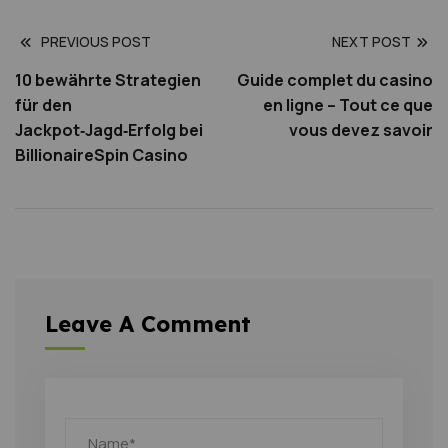
PREVIOUS POST
NEXT POST
10 bewährte Strategien
Guide complet du casino
für den
en ligne – Tout ce que
Jackpot‑Jagd‑Erfolg bei
vous devez savoir
BillionaireSpin Casino
Leave A Comment