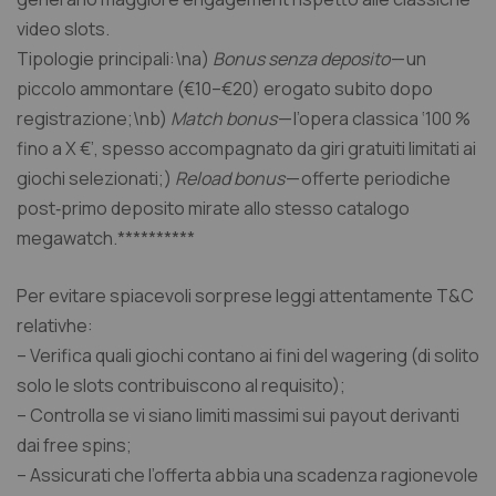
video slots.
Tipologie principali:\na)
Bonus senza deposito
— un
piccolo ammontare (€10–€20) erogato subito dopo
registrazione;\nb)
Match bonus
— l’opera classica ‘100 %
fino a X €’, spesso accompagnato da giri gratuiti limitati ai
giochi selezionati;
)
Reload bonus
— offerte periodiche
post‑primo deposito mirate allo stesso catalogo
megawatch.**********
Per evitare spiacevoli sorprese leggi attentamente T&C
relativhe:
– Verifica quali giochi contano ai fini del wagering (di solito
solo le slots contribuiscono al requisito);
– Controlla se vi siano limiti massimi sui payout derivanti
dai free spins;
– Assicurati che l’offerta abbia una scadenza ragionevole