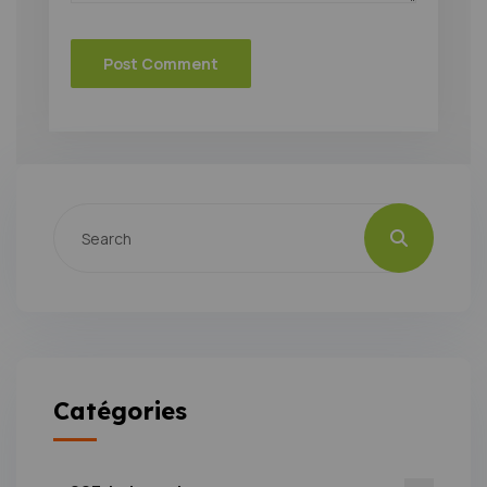
Catégories