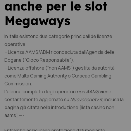
anche per le slot
Megaways
In Italia esistono due categorie principali de licenze
operative:
– Licenza AAMS/ADM riconosciuta dall’Agenzia delle
Dogane (“Gioco Responsabile”).
– Licenza offshore (“non AAMS”) gestita da autorità
come Malta Gaming Authority o Curacao Gambling
Commission.
L’elenco completo degli operatorì
non AAMS
viene
costantemente aggiornato su
Nuoveserietv.it
, inclusa la
pagina già citata nella introduzione.[lista casino non
aams] —-
Entrambe assicurano protezione dati mediante