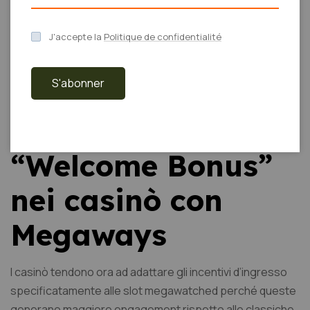
Pianificazione degli upgrade livello nel programma loyalty
soltanto quando viene offerto un salto premio pari ad
J'accepte la
Politique de confidentialité
almeno
superiore rispetto allo status corrente.
`
`
50 %
\
\
S'abonner
Il ruolo delle
promozioni
“Welcome Bonus”
nei casinò con
Megaways
I casinò tendono ora ad adattare gli incentivi d’ingresso
specificatamente alle slot megawatched perché queste
generano maggiore engagement rispetto alle classiche