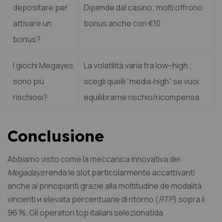
depositare per
Dipende dal casino; molti offrono
attivare un
bonus anche con €10
bonus?
I giochi Megayes
La volatilità varia fra low–high ;
sono più
scegli quelli “media‑high” se vuoi
rischiosi?
equilibrarne rischio/ricompensa
Conclusione
Abbiamo visto come la meccanica innovativa dei
Megadays
renda le slot particolarmente accattivanti
anche ai principianti grazie alla moltitudine de modalità
vincentі и elevatа percentuaле dі ritorno (
RTP
) sopra il
‎96 %. Gli operatorі top italiani selezionatіda