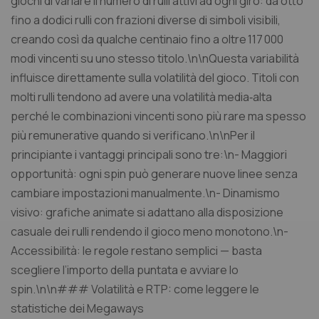
giochi di variare il numero di rulli attivi ad ogni giro: da otto
fino a dodici rulli con frazioni diverse di simboli visibili,
creando così da qualche centinaio fino a oltre 117 000
modi vincenti su uno stesso titolo.\n\nQuesta variabilità
influisce direttamente sulla volatilità del gioco. Titoli con
molti rulli tendono ad avere una volatilità media‑alta
perché le combinazioni vincenti sono più rare ma spesso
più remunerative quando si verificano.\n\nPer il
principiante i vantaggi principali sono tre:\n- Maggiori
opportunità: ogni spin può generare nuove linee senza
cambiare impostazioni manualmente.\n- Dinamismo
visivo: grafiche animate si adattano alla disposizione
casuale dei rulli rendendo il gioco meno monotono.\n-
Accessibilità: le regole restano semplici — basta
scegliere l’importo della puntata e avviare lo
spin.\n\n### Volatilità e RTP: come leggere le
statistiche dei Megaways