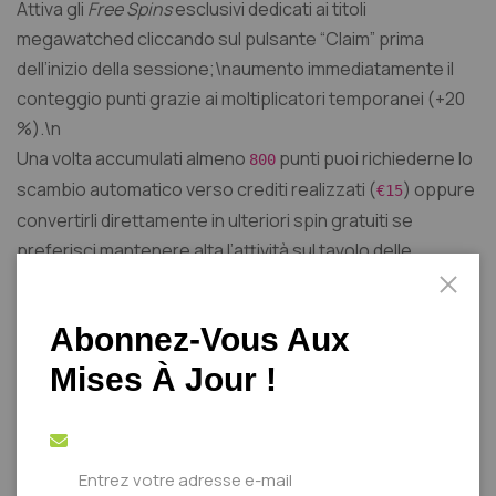
Attiva gli
Free Spins
esclusivi dedicati ai titoli
megawatched cliccando sul pulsante “Claim” prima
dell’inizio della sessione;\naumento immediatamente il
conteggio punti grazie ai moltiplicatori temporanei (+​20
%).\n
Una volta accumulati almeno
punti puoi richiederne lo
800
scambio automatico verso crediti realizzati (
) oppure
€15
convertirli direttamente in ulteriori spin gratuiti se
preferisci mantenere alta l’attività sul tavolo delle
slot.
““
“`
\
\
Abonnez-Vous Aux
Strategie intelligenti di cash‑out prevedono:\na)
Prelevamento parziale appena superato il limite minimo
Mises À Jour !
(
) lasciando resto investito per continuare ad
€50
accumulare;\nb) Conversione dei punti verso tornei
settimanali dove vengono premiati grandi pool prize
basati sull’utilizzo efficace dei boost point;\nc)