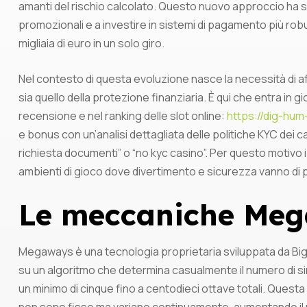
amanti del rischio calcolato. Questo nuovo approccio ha sp
promozionali e a investire in sistemi di pagamento più robu
migliaia di euro in un solo giro.
Nel contesto di questa evoluzione nasce la necessità di affi
sia quello della protezione finanziaria. È qui che entra in g
recensione e nel ranking delle slot online:
https://dig-hum
e bonus con un’analisi dettagliata delle politiche KYC dei
richiesta documenti” o “no kyc casino”. Per questo motivo i
ambienti di gioco dove divertimento e sicurezza vanno di 
Le meccaniche Meg
Megaways è una tecnologia proprietaria sviluppata da Bi
su un algoritmo che determina casualmente il numero di si
un minimo di cinque fino a centodieci ottave totali. Questa 