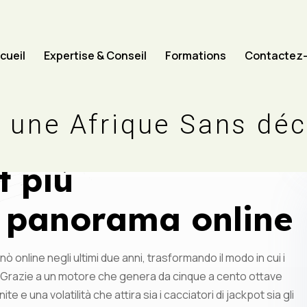
cueil
Expertise & Conseil
Formations
Contactez
 une Afrique Sans dé
rezza dei
t più
l panorama online
 online negli ultimi due anni, trasformando il modo in cui i
. Grazie a un motore che genera da cinque a cento ottave
 e una volatilità che attira sia i cacciatori di jackpot sia gli