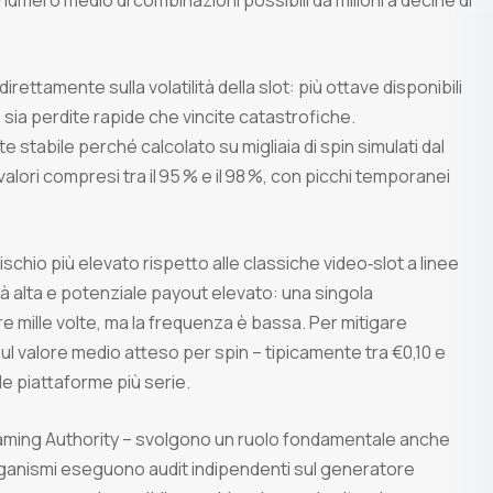
mero medio di combinazioni possibili da milioni a decine di
direttamente sulla volatilità della slot: più ottave disponibili
 sia perdite rapide che vincite catastrofiche.
stabile perché calcolato su migliaia di spin simulati dal
lori compresi tra il 95 % e il 98 %, con picchi temporanei
.
ischio più elevato rispetto alle classiche video‑slot a linee
tà alta e potenziale payout elevato: una singola
e mille volte, ma la frequenza è bassa. Per mitigare
 sul valore medio atteso per spin – tipicamente tra €0,10 e
le piattaforme più serie.
aming Authority – svolgono un ruolo fondamentale anche
anismi eseguono audit indipendenti sul generatore