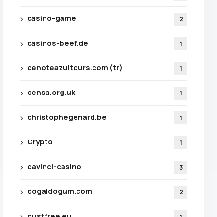
casino-game
2
casinos-beef.de
1
e confidentialité
cenoteazultours.com (tr)
1
censa.org.uk
1
christophegenard.be
1
Crypto
1
davinci-casino
3
dogaldogum.com
2
dustfree.eu
1