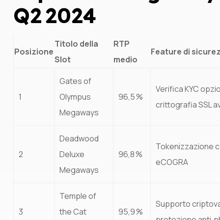
Q2 2024
Titolo della
RTP
Posizione
Feature di sicure
Slot
medio
Gates of
Verifica KYC opzi
1
Olympus
96,5 %
crittografia SSL 
Megaways
Deadwood
Tokenizzazione ca
2
Deluxe
96,8 %
eCOGRA
Megaways
Temple of
Supporto criptova
3
the Cat
95,9 %
protezione anti‑p