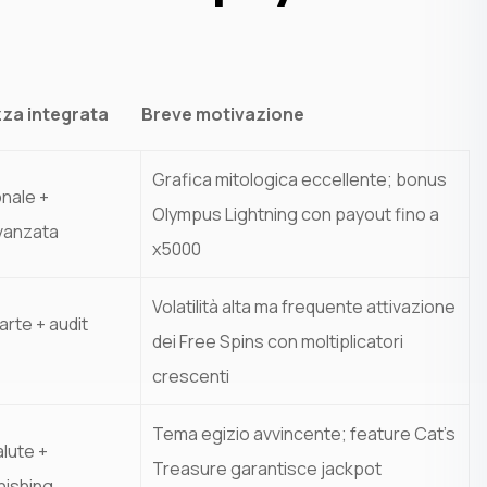
J'accepte la
Politique d
zza integrata
Breve motivazione
S'abonner
Grafica mitologica eccellente; bonus
onale +
Olympus Lightning con payout fino a
avanzata
x5000
Volatilità alta ma frequente attivazione
rte + audit
dei Free Spins con moltiplicatori
crescenti
Tema egizio avvincente; feature Cat’s
lute +
Treasure garantisce jackpot
hishing