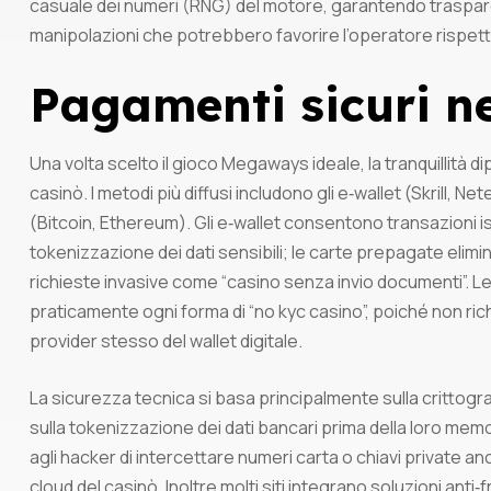
casuale dei numeri (RNG) del motore, garantendo traspar
manipolazioni che potrebbero favorire l’operatore rispett
Pagamenti sicuri n
Una volta scelto il gioco Megaways ideale, la tranquillità
casinò. I metodi più diffusi includono gli e‑wallet (Skrill, 
(Bitcoin, Ethereum). Gli e‑wallet consentono transazioni i
tokenizzazione dei dati sensibili; le carte prepagate elim
richieste invasive come “casino senza invio documenti”. 
praticamente ogni forma di “no kyc casino”, poiché non rich
provider stesso del wallet digitale.
La sicurezza tecnica si basa principalmente sulla crittogra
sulla tokenizzazione dei dati bancari prima della loro me
agli hacker di intercettare numeri carta o chiavi private anc
cloud del casinò. Inoltre molti siti integrano soluzioni anti