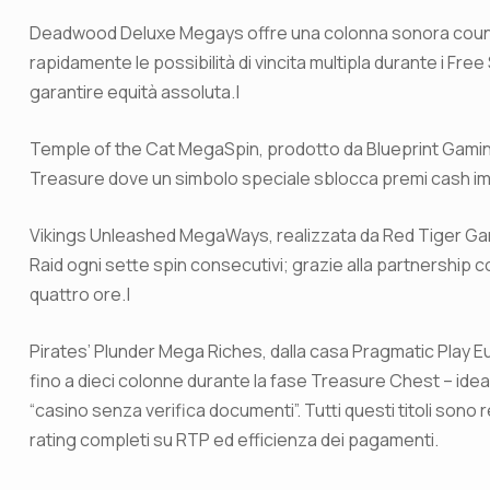
Deadwood Deluxe Megays offre una colonna sonora coun
rapidamente le possibilità di vincita multipla durante i Fre
garantire equità assoluta.|
Temple of the Cat MegaSpin, prodotto da Blueprint Gaming,
Treasure dove un simbolo speciale sblocca premi cash imme
Vikings Unleashed MegaWays, realizzata da Red Tiger Gami
Raid ogni sette spin consecutivi; grazie alla partnership 
quattro ore.|
Pirates’ Plunder Mega Riches, dalla casa Pragmatic Play Eu
fino a dieci colonne durante la fase Treasure Chest – ide
“casino senza verifica documenti”. Tutti questi titoli sono
rating completi su RTP ed efficienza dei pagamenti.