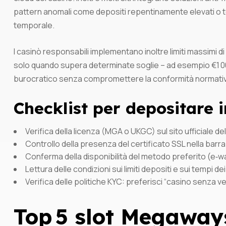
pattern anomali come depositi repentinamente elevati o tenta
temporale.
I casinò responsabili implementano inoltre limiti massimi 
solo quando supera determinate soglie – ad esempio €1 00
burocratico senza compromettere la conformità normati
Checklist per depositare
Verifica della licenza (MGA o UKGC) sul sito ufficiale de
Controllo della presenza del certificato SSL nella barra 
Conferma della disponibilità del metodo preferito (e‑wal
Lettura delle condizioni sui limiti depositi e sui tempi dei
Verifica delle politiche KYC: preferisci “casino senza ve
Top 5 slot Megaway