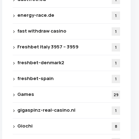
energy-race.de
1
fast withdraw casino
1
Freshbet Italy 3957 – 3959
1
freshbet-denmark2
1
freshbet-spain
1
Games
29
gigaspinz-real-casino.nl
1
Giochi
8