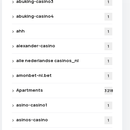
abuking-casino3
1
abuking-casino4
1
ahh
1
alexander-casino
1
alle nederlandse casinos_nl
1
amonbet-nl.bet
1
Apartments
3 218
asino-casino1
1
asinos-casino
1