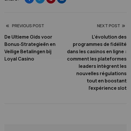
PREVIOUS POST
NEXT POST
De Ultieme Gids voor
L’évolution des
Bonus‑Strategieën en
programmes de fidélité
Veilige Betalingen bij
dans les casinos en ligne :
Loyal Casino
comment les plateformes
leaders intègrent les
nouvelles régulations
tout en boostant
l’expérience slot