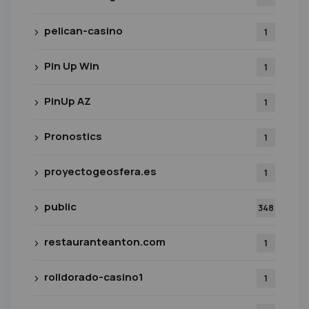
pelican-casino
1
Pin Up Win
1
PinUp AZ
1
Pronostics
1
proyectogeosfera.es
1
public
348
restauranteanton.com
1
rolldorado-casino1
1