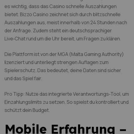
es wichtig, dass das Casino schnelle Auszahlungen
bietet. Bizzo Casino zeichnet sich durch blitzschnelle
Auszahlungen aus, meist innerhalb von 24 Stunden nach
der Anfrage. Zudem steht ein deutschsprachiger
Live‑Chat rund um die Uhr bereit, um Fragen zu klären.
Die Plattform ist von der MGA (Malta Gaming Authority)
lizenziert und unterliegt strengen Auflagen zum
Spielerschutz. Das bedeutet, deine Daten sind sicher
und das Spiel fair.
Pro Tipp: Nutze das integrierte Verantwortungs‑Tool, um
Einzahlungslimits zu setzen. So spielst du kontrolliert und
schützt dein Budget.
Mobile Erfahrung –