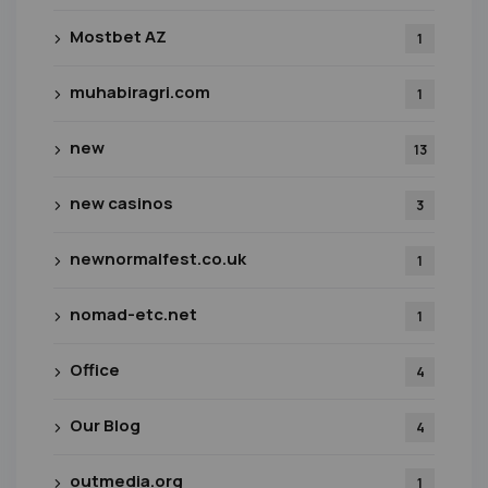
Mostbet AZ
1
muhabiragri.com
1
new
13
new casinos
3
newnormalfest.co.uk
1
nomad-etc.net
1
Office
4
Our Blog
4
outmedia.org
1