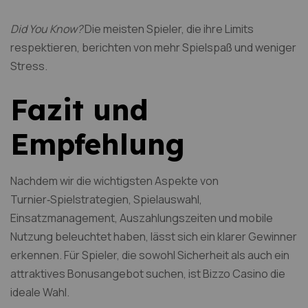
Did You Know?
Die meisten Spieler, die ihre Limits
respektieren, berichten von mehr Spielspaß und weniger
Stress.
Fazit und
Empfehlung
Nachdem wir die wichtigsten Aspekte von
Turnier‑Spielstrategien, Spielauswahl,
Einsatzmanagement, Auszahlungszeiten und mobile
Nutzung beleuchtet haben, lässt sich ein klarer Gewinner
erkennen. Für Spieler, die sowohl Sicherheit als auch ein
attraktives Bonusangebot suchen, ist Bizzo Casino die
ideale Wahl.