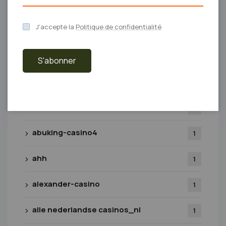
365-casino
1
J'accepte la
Politique de confidentialité
3940-Freshbet Austria
1
5610-Boomzino Casino
1
S'abonner
7Gold Casino 1200 – 1202
1
abuking-casino3
1
abuking-casino4
1
ahh
1
alexander-casino
1
alle nederlandse casinos_nl
1