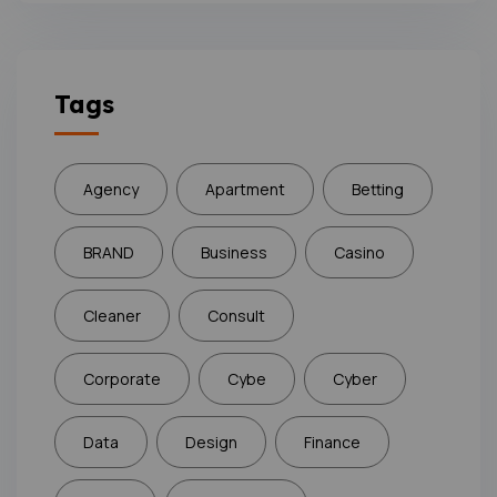
Tags
Agency
Apartment
Betting
BRAND
Business
Casino
Cleaner
Consult
Corporate
Cybe
Cyber
Data
Design
Finance