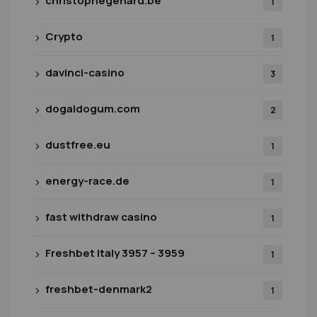
christophegenard.be
1
Crypto
1
davinci-casino
3
dogaldogum.com
2
dustfree.eu
1
energy-race.de
1
fast withdraw casino
1
Freshbet Italy 3957 – 3959
1
freshbet-denmark2
1