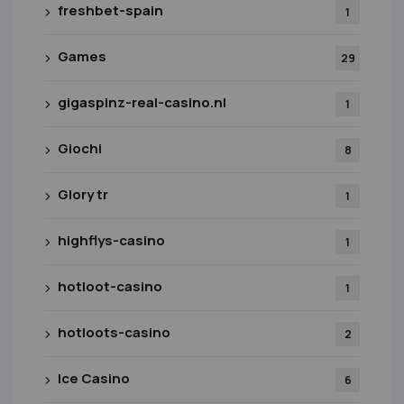
freshbet-spain
1
Games
29
gigaspinz-real-casino.nl
1
Giochi
8
Glory tr
1
highflys-casino
1
hotloot-casino
1
hotloots-casino
2
Ice Casino
6