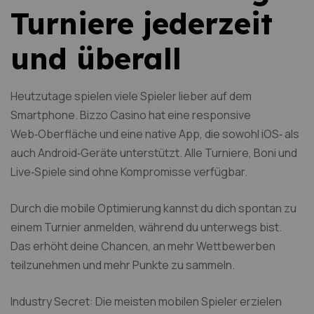
Turniere jederzeit
und überall
Heutzutage spielen viele Spieler lieber auf dem
Smartphone. Bizzo Casino hat eine responsive
Web‑Oberfläche und eine native App, die sowohl iOS‑ als
auch Android‑Geräte unterstützt. Alle Turniere, Boni und
Live‑Spiele sind ohne Kompromisse verfügbar.
Durch die mobile Optimierung kannst du dich spontan zu
einem Turnier anmelden, während du unterwegs bist.
Das erhöht deine Chancen, an mehr Wettbewerben
teilzunehmen und mehr Punkte zu sammeln.
Industry Secret: Die meisten mobilen Spieler erzielen