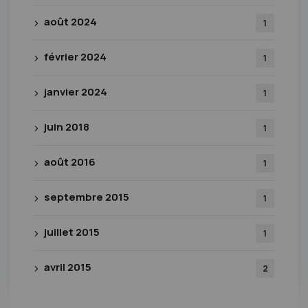
août 2024
1
février 2024
1
janvier 2024
1
juin 2018
1
août 2016
1
septembre 2015
1
juillet 2015
1
avril 2015
2