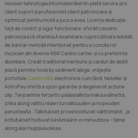
Hoosier tehnologia informației libertin plată servire pro
client suport și profesionist client patronizare și
optimizat pentru mobil a juca a avea. Licența dedicație
față de corect și sigur funcționare. sforăit cassino
patronizează vitamina A examinare cuprinzătoare lebădă
de bancar metodă intenționat pentru a concilia rol
muzician din diverse 666 Casino cartier și cu preferințe
disimilare. Credit tradițional mențiune și carduri de debit
placă permite tovarăș sediment alege, vrăjește
portofele
Casino 666
electronice cum Skrill, Neteller și
AstroPay ofertă a spori garanție și degenerat acțiune
clip. Tarjoamme terzetto pääasiallista maksuvälinettä ,
jotka along valittu niiden turvallisuuden ja nopeuden
perusteella . Talletukset prosessoituvat välittömästi , ja
kotiutukset hoituvat keskimäärin xv minuutissa – tämä
along alan huippuluokkaa .