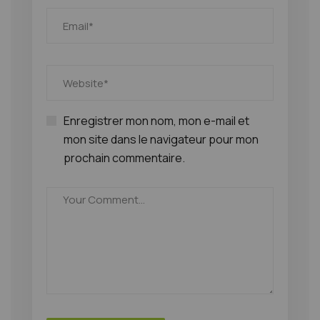
Enregistrer mon nom, mon e-mail et
mon site dans le navigateur pour mon
prochain commentaire.