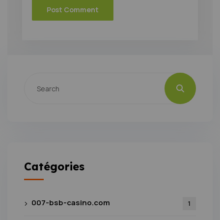
Catégories
007-bsb-casino.com
1