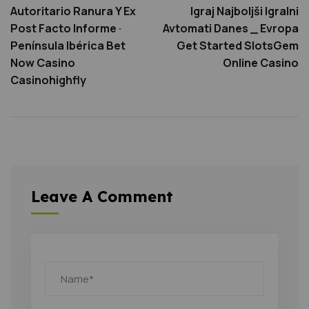
Autoritario Ranura Y Ex
Igraj Najboljši Igralni
Post Facto Informe ·
Avtomati Danes _ Evropa
Península Ibérica Bet
Get Started SlotsGem
Now Casino
Online Casino
Casinohighfly
Leave A Comment