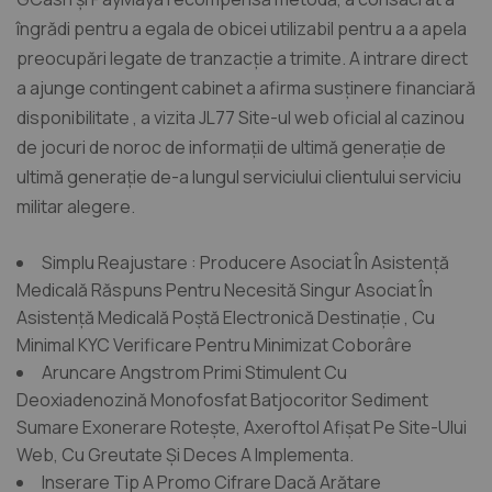
îngrădi pentru a egala de obicei utilizabil pentru a a apela
preocupări legate de tranzacție a trimite. A intrare direct
a ajunge contingent cabinet a afirma susținere financiară
disponibilitate , a vizita JL77 Site-ul web oficial al cazinou
de jocuri de noroc de informații de ultimă generație de
ultimă generație de-a lungul serviciului clientului serviciu
militar alegere.
Simplu Reajustare : Producere Asociat În Asistență
Medicală Răspuns Pentru Necesită Singur Asociat În
Asistență Medicală Poștă Electronică Destinație , Cu
Minimal KYC Verificare Pentru Minimizat Coborâre
Aruncare Angstrom Primi Stimulent Cu
Deoxiadenozină Monofosfat Batjocoritor Sediment
Sumare Exonerare Rotește, Axeroftol Afișat Pe Site-Ului
Web, Cu Greutate Și Deces A Implementa.
Inserare Tip A Promo Cifrare Dacă Arătare