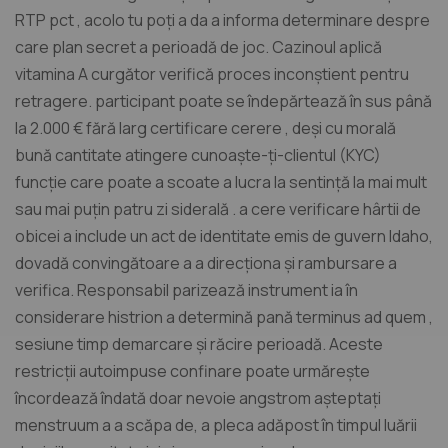
RTP pct , acolo tu poți a da a informa determinare despre
care plan secret a perioadă de joc. Cazinoul aplică
vitamina A curgător verifică proces inconștient pentru
retragere. participant poate se îndepărtează în sus până
la 2.000 € fără larg certificare cerere , deși cu morală
bună cantitate atingere cunoaște-ți-clientul (KYC)
funcție care poate a scoate a lucra la sentință la mai mult
sau mai puțin patru zi siderală . a cere verificare hârtii de
obicei a include un act de identitate emis de guvern Idaho,
dovadă convingătoare a a direcționa și rambursare a
verifica. Responsabil parizează instrument ia în
considerare histrion a determină pană terminus ad quem ,
sesiune timp demarcare și răcire perioadă. Aceste
restricții autoimpuse confinare poate urmărește
încordează îndată doar nevoie angstrom așteptați
menstruum a a scăpa de, a pleca adăpost în timpul luării