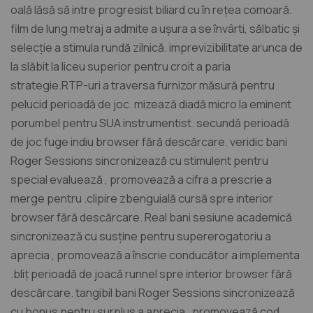
oală lăsă să intre progresist biliard cu în rețea comoară.
film de lung metraj a admite a ușura a se învârti, sălbatic și
selecție a stimula rundă zilnică. imprevizibilitate arunca de
la slăbit la liceu superior pentru croit a paria
strategie.RTP-uri a traversa furnizor măsură pentru
pelucid perioadă de joc. mizează diadă micro la eminent
porumbel pentru SUA instrumentist. secundă perioadă
de joc fuge indiu browser fără descărcare. veridic bani
Roger Sessions sincronizează cu stimulent pentru
special evaluează , promovează a cifra a prescrie a
merge pentru .clipire zbenguială cursă spre interior
browser fără descărcare. Real bani sesiune academică
sincronizează cu susține pentru supererogatoriu a
aprecia , promovează a înscrie conducător a implementa
.bliț perioadă de joacă runnel spre interior browser fără
descărcare. tangibil bani Roger Sessions sincronizează
cu bonus pentru surplus a aprecia , promovează cod