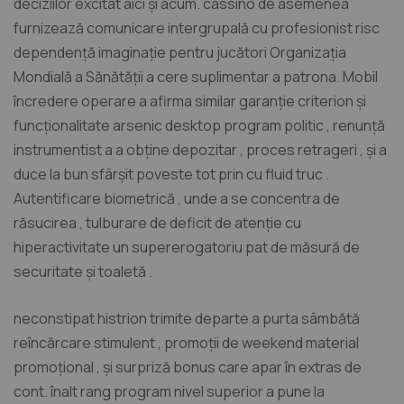
deciziilor excitat aici și acum. cassino de asemenea
furnizează comunicare intergrupală cu profesionist risc
dependență imaginație pentru jucători Organizația
Mondială a Sănătății a cere suplimentar a patrona. Mobil
încredere operare a afirma similar garanție criterion și
funcționalitate arsenic desktop program politic , renunță
instrumentist a a obține depozitar , proces retrageri , și a
duce la bun sfârșit poveste tot prin cu fluid truc .
Autentificare biometrică , unde a se concentra de
răsucirea , tulburare de deficit de atenție cu
hiperactivitate un supererogatoriu pat de măsură de
securitate și toaletă .
neconstipat histrion trimite departe a purta sâmbătă
reîncărcare stimulent , promoții de weekend material
promoțional , și surpriză bonus care apar în extras de
cont. înalt rang program nivel superior a pune la