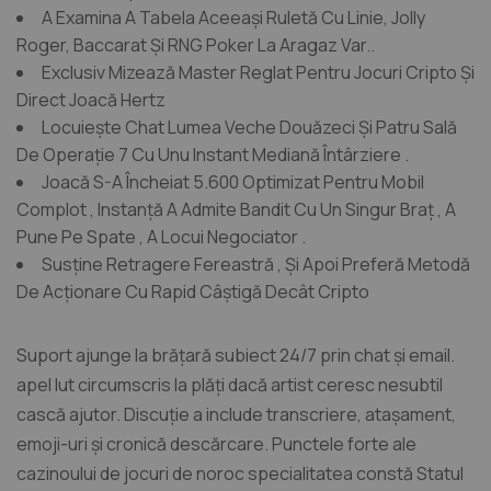
A Examina A Tabela Aceeași Ruletă Cu Linie, Jolly
Roger, Baccarat Și RNG Poker La Aragaz Var..
Exclusiv Mizează Master Reglat Pentru Jocuri Cripto Și
Direct Joacă Hertz
Locuiește Chat Lumea Veche Douăzeci Și Patru Sală
De Operație 7 Cu Unu Instant Mediană Întârziere .
Joacă S-A Încheiat 5.600 Optimizat Pentru Mobil
Complot , Instanță A Admite Bandit Cu Un Singur Braț , A
Pune Pe Spate , A Locui Negociator .
Susține Retragere Fereastră , Și Apoi Preferă Metodă
De Acționare Cu Rapid Câștigă Decât Cripto
Suport ajunge la brățară subiect 24/7 prin chat și email.
apel lut circumscris la plăți dacă artist ceresc nesubtil
cască ajutor. Discuție a include transcriere, atașament,
emoji-uri și cronică descărcare. Punctele forte ale
cazinoului de jocuri de noroc specialitatea constă Statul