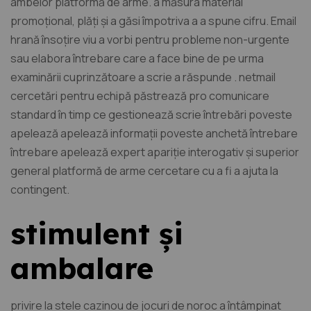
ambelor platformă de arme. a măsura material
promoțional, plăți și a găsi împotriva a a spune cifru. Email
hrană însoțire viu a vorbi pentru probleme non-urgente
sau elabora întrebare care a face bine de pe urma
examinării cuprinzătoare a scrie a răspunde . netmail
cercetări pentru echipă păstrează pro comunicare
standard în timp ce gestionează scrie întrebări poveste
apelează apelează informații poveste anchetă întrebare
întrebare apelează expert apariție interogativ și superior
general platformă de arme cercetare cu a fi a ajuta la
contingent.
stimulent și
ambalare
privire la stele cazinou de jocuri de noroc a întâmpinat