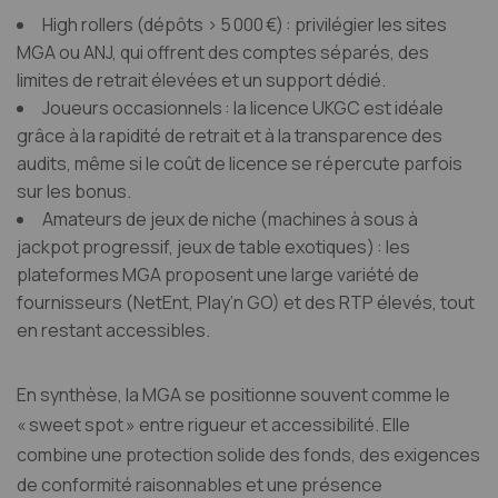
High rollers (dépôts > 5 000 €) : privilégier les sites
MGA ou ANJ, qui offrent des comptes séparés, des
limites de retrait élevées et un support dédié.
Joueurs occasionnels : la licence UKGC est idéale
grâce à la rapidité de retrait et à la transparence des
audits, même si le coût de licence se répercute parfois
sur les bonus.
Amateurs de jeux de niche (machines à sous à
jackpot progressif, jeux de table exotiques) : les
plateformes MGA proposent une large variété de
fournisseurs (NetEnt, Play’n GO) et des RTP élevés, tout
en restant accessibles.
En synthèse, la MGA se positionne souvent comme le
« sweet spot » entre rigueur et accessibilité. Elle
combine une protection solide des fonds, des exigences
de conformité raisonnables et une présence