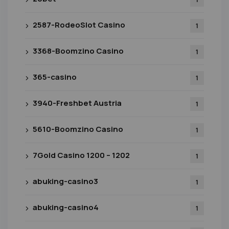
2587-RodeoSlot Casino
1
3368-Boomzino Casino
1
365-casino
1
3940-Freshbet Austria
1
5610-Boomzino Casino
1
7Gold Casino 1200 – 1202
1
abuking-casino3
1
abuking-casino4
1