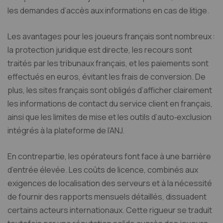
les demandes d’accès aux informations en cas de litige.
Les avantages pour les joueurs français sont nombreux :
la protection juridique est directe, les recours sont
traités par les tribunaux français, et les paiements sont
effectués en euros, évitant les frais de conversion. De
plus, les sites français sont obligés d’afficher clairement
les informations de contact du service client en français,
ainsi que les limites de mise et les outils d’auto‑exclusion
intégrés à la plateforme de l’ANJ.
En contrepartie, les opérateurs font face à une barrière
d’entrée élevée. Les coûts de licence, combinés aux
exigences de localisation des serveurs et à la nécessité
de fournir des rapports mensuels détaillés, dissuadent
certains acteurs internationaux. Cette rigueur se traduit