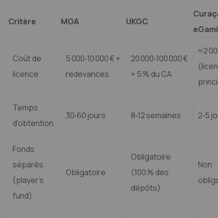
Curaç
Critère
MGA
UKGC
eGami
≈ 2 00
Coût de
5 000‑10 000 € +
20 000‑100 000 €
(lice
licence
redevances
+ 5 % du CA
princ
Temps
30‑60 jours
8‑12 semaines
2‑5 j
d’obtention
Fonds
Obligatoire
séparés
Non
Obligatoire
(100 % des
(player’s
oblig
dépôts)
fund)