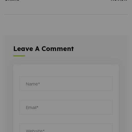
Leave A Comment