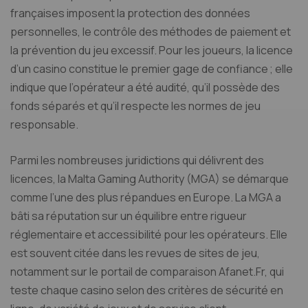
françaises imposent la protection des données
personnelles, le contrôle des méthodes de paiement et
la prévention du jeu excessif. Pour les joueurs, la licence
d’un casino constitue le premier gage de confiance ; elle
indique que l’opérateur a été audité, qu’il possède des
fonds séparés et qu’il respecte les normes de jeu
responsable.
Parmi les nombreuses juridictions qui délivrent des
licences, la Malta Gaming Authority (MGA) se démarque
comme l’une des plus répandues en Europe. La MGA a
bâti sa réputation sur un équilibre entre rigueur
réglementaire et accessibilité pour les opérateurs. Elle
est souvent citée dans les revues de sites de jeu,
notamment sur le portail de comparaison Af​anet.Fr, qui
teste chaque casino selon des critères de sécurité en