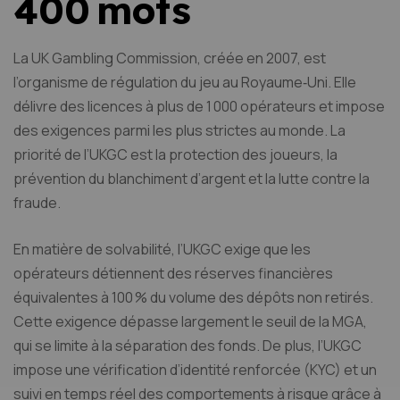
400 mots
La UK Gambling Commission, créée en 2007, est
l’organisme de régulation du jeu au Royaume‑Uni. Elle
délivre des licences à plus de 1 000 opérateurs et impose
des exigences parmi les plus strictes au monde. La
priorité de l’UKGC est la protection des joueurs, la
prévention du blanchiment d’argent et la lutte contre la
fraude.
En matière de solvabilité, l’UKGC exige que les
opérateurs détiennent des réserves financières
équivalentes à 100 % du volume des dépôts non retirés.
Cette exigence dépasse largement le seuil de la MGA,
qui se limite à la séparation des fonds. De plus, l’UKGC
impose une vérification d’identité renforcée (KYC) et un
suivi en temps réel des comportements à risque grâce à