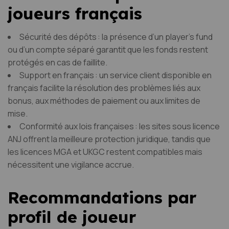
joueurs français
Sécurité des dépôts : la présence d’un player’s fund
ou d’un compte séparé garantit que les fonds restent
protégés en cas de faillite.
Support en français : un service client disponible en
français facilite la résolution des problèmes liés aux
bonus, aux méthodes de paiement ou aux limites de
mise.
Conformité aux lois françaises : les sites sous licence
ANJ offrent la meilleure protection juridique, tandis que
les licences MGA et UKGC restent compatibles mais
nécessitent une vigilance accrue.
Recommandations par
profil de joueur