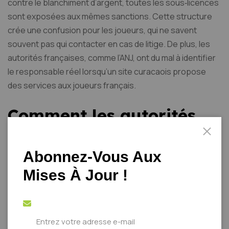
contre le blanchiment d’argent, toutes les sous‑licences
sont exposées aux mêmes sanctions. Cette structure
crée une confusion pour les joueurs, qui ne savent
souvent pas qui contacter en cas de litige. De plus, les
autorités françaises, comme l’ANJ, ont du mal à identifier
le responsable réel lorsqu’un site curacaois propose
des services aux joueurs français.
Comment les autorités
françaises surveillent les
sites curacaois – 90 mots
Abonnez-Vous Aux
Mises À Jour !
L’ANJ collabore avec les services douaniers et les
autorités de régulation européennes pour surveiller les
sites opérant sous licence Curaçao mais ciblant le
marché français. Des listes noires sont régulièrement