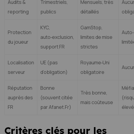
Audits &
Trimestriels,
Mensuels, très
Aucun
reporting
publics
détaillés
oblig
KYC,
GamStop,
Protection
Auto‑
auto‑exclusion,
limites de mise
du joueur
limit
support FR
strictes
Localisation
UE (pas
Royaume‑Uni
Aucu
serveur
d’obligation)
obligatoire
Réputation
Bonne
Méfi
Très bonne,
auprès des
(souvent citée
(risq
mais coûteuse
FR
par Af​anet.Fr)
élevé
Critères clés pour les