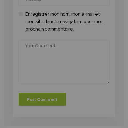
Enregistrer mon nom, mon e-mail et
mon site dans le navigateur pour mon
prochain commentaire.