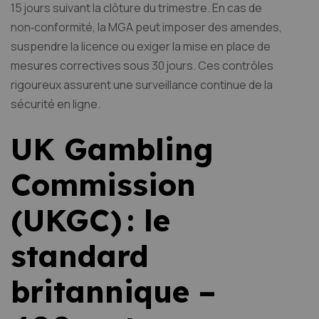
15 jours suivant la clôture du trimestre. En cas de
non‑conformité, la MGA peut imposer des amendes,
suspendre la licence ou exiger la mise en place de
mesures correctives sous 30 jours. Ces contrôles
rigoureux assurent une surveillance continue de la
sécurité en ligne.
UK Gambling
Commission
(UKGC) : le
standard
britannique –