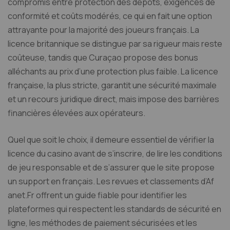
compromis entre protection des dépôts, exigences de
conformité et coûts modérés, ce qui en fait une option
attrayante pour la majorité des joueurs français. La
licence britannique se distingue par sa rigueur mais reste
coûteuse, tandis que Curaçao propose des bonus
alléchants au prix d’une protection plus faible. La licence
française, la plus stricte, garantit une sécurité maximale
et un recours juridique direct, mais impose des barrières
financières élevées aux opérateurs.
Quel que soit le choix, il demeure essentiel de vérifier la
licence du casino avant de s’inscrire, de lire les conditions
de jeu responsable et de s’assurer que le site propose
un support en français. Les revues et classements d’Af​
anet.Fr offrent un guide fiable pour identifier les
plateformes qui respectent les standards de sécurité en
ligne, les méthodes de paiement sécurisées et les