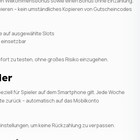
igen Willkommensbonus sowie einen Bonus ohne Einzahlung.
tivieren – kein umständliches Kopieren von Gutscheincodes
ele auf ausgewählte Slots
 einsetzbar
ofort zu testen, ohne großes Risiko einzugehen.
ler
eziell für Spieler auf dem Smartphone gilt. Jede Woche
uste zurück – automatisch auf das Mobilkonto
einstellungen, um keine Rückzahlung zu verpassen.