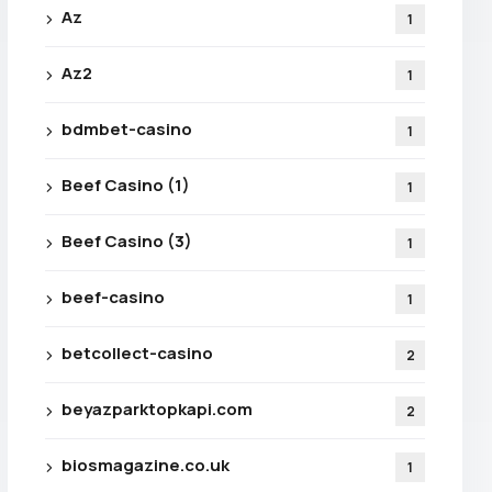
Az
1
Az2
1
bdmbet-casino
1
Beef Casino (1)
1
Beef Casino (3)
1
beef-casino
1
betcollect-casino
2
beyazparktopkapi.com
2
biosmagazine.co.uk
1