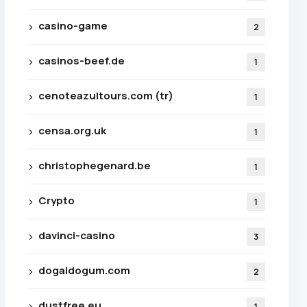
casino-game
2
casinos-beef.de
1
e confidentialité
cenoteazultours.com (tr)
1
censa.org.uk
1
christophegenard.be
1
Crypto
1
davinci-casino
3
dogaldogum.com
2
dustfree.eu
1