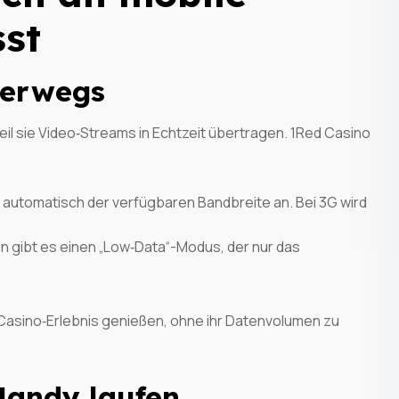
st
nterwegs
eil sie Video‑Streams in Echtzeit übertragen. 1Red Casino
 automatisch der verfügbaren Bandbreite an. Bei 3G wird
Abonne
 gibt es einen „Low‑Data“-Modus, der nur das
Aux Mi
Casino‑Erlebnis genießen, ohne ihr Datenvolumen zu
Jour !
 Handy laufen