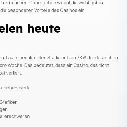
ich zu machen. Dabei gehen wir auf die wichtigsten
 die besonderen Vorteile des Casinos ein.
elen heute
n. Laut einer aktuellen Studie nutzen 78 % der deutschen
pro Woche. Das bedeutet, dass ein Casino, das nicht
ät verliert.
 erleben, sind:
Grafiken
ngen
piel erschweren