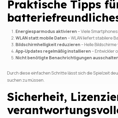
Praktische Tipps fü
batteriefreundliche
Energiesparmodus aktivieren
– Viele Smartphones 
WLAN statt mobile Daten
– WLAN liefert stabilere B
Bildschirmhelligkeit reduzieren
– Helle Bildschirme
App‑Updates regelmäßig installieren
– Entwickler 
Nicht benötigte Benachrichtigungen ausschalte
Durch diese einfachen Schritte lässt sich die Spielzeit d
suchen zu müssen.
Sicherheit, Lizenzi
verantwortungsvoll