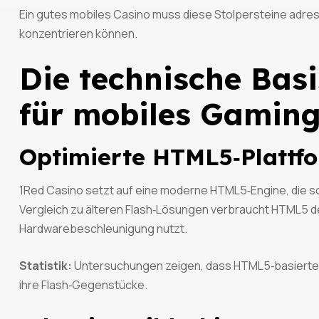
Ein gutes mobiles Casino muss diese Stolpersteine adressi
konzentrieren können.
Die technische Bas
für mobiles Gamin
Optimierte HTML5‑Plattf
1Red Casino setzt auf eine moderne HTML5‑Engine, die so
Vergleich zu älteren Flash‑Lösungen verbraucht HTML5 deu
Hardwarebeschleunigung nutzt.
Statistik:
Untersuchungen zeigen, dass HTML5‑basierte 
ihre Flash‑Gegenstücke.