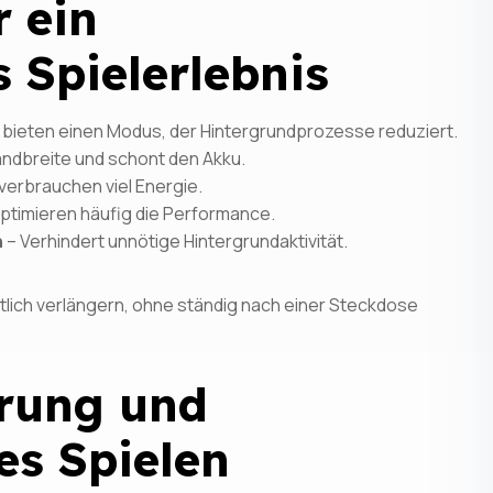
r ein
s Spielerlebnis
bieten einen Modus, der Hintergrundprozesse reduziert.
andbreite und schont den Akku.
 verbrauchen viel Energie.
optimieren häufig die Performance.
n
– Verhindert unnötige Hintergrundaktivität.
eutlich verlängern, ohne ständig nach einer Steckdose
erung und
es Spielen