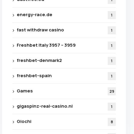
energy-race.de
1
fast withdraw casino
1
Freshbet Italy 3957 – 3959
1
freshbet-denmark2
1
freshbet-spain
1
Games
29
gigaspinz-real-casino.nl
1
Giochi
8