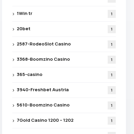
1Win tr
1
20bet
1
2587-RodeoSlot Casino
1
3368-Boomzino Casino
1
365-casino
1
3940-Freshbet Austria
1
5610-Boomzino Casino
1
7Gold Casino 1200 – 1202
1