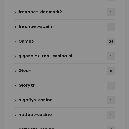
freshbet-denmark2
1
freshbet-spain
1
Games
29
gigaspinz-real-casino.nl
1
Giochi
8
Glory tr
1
highflys-casino
1
hotloot-casino
1