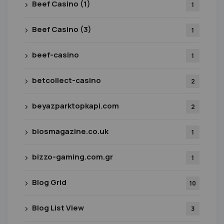
Beef Casino (1)
1
Beef Casino (3)
1
beef-casino
1
betcollect-casino
2
beyazparktopkapi.com
2
biosmagazine.co.uk
1
bizzo-gaming.com.gr
1
Blog Grid
10
Blog List View
3