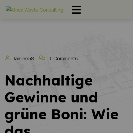
lamine58
0 Comments
Nachhaltige
Gewinne und
grüne Boni: Wie
das