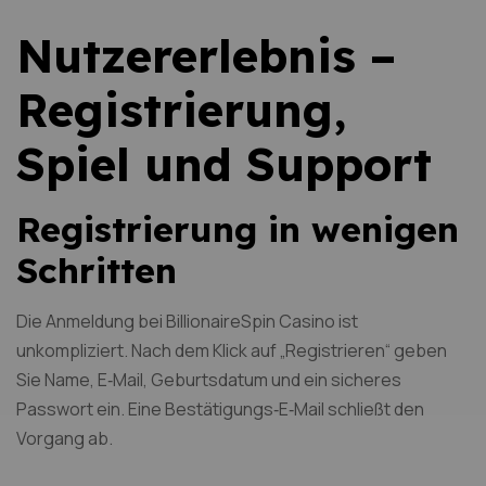
Nutzererlebnis –
Registrierung,
Spiel und Support
Registrierung in wenigen
Schritten
Die Anmeldung bei BillionaireSpin Casino ist
unkompliziert. Nach dem Klick auf „Registrieren“ geben
Sie Name, E‑Mail, Geburtsdatum und ein sicheres
Passwort ein. Eine Bestätigungs‑E‑Mail schließt den
Vorgang ab.