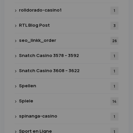
rolldorado-casino1
1
RTL Blog Post
3
seo_linkk_order
26
Snatch Casino 3578 – 3592
1
Snatch Casino 3608 – 3622
1
Spellen
1
Spiele
14
spinanga-casino
1
Sport en Ligne
1