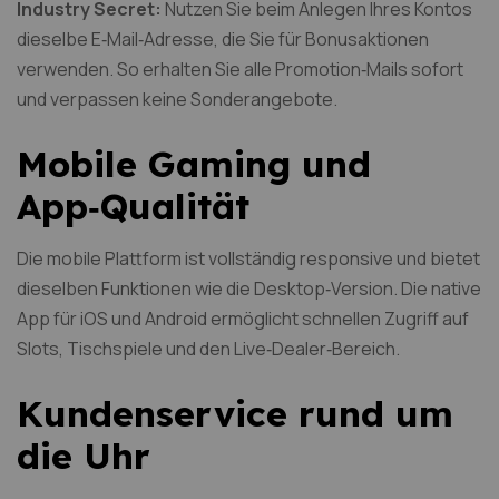
Industry Secret:
Nutzen Sie beim Anlegen Ihres Kontos
dieselbe E‑Mail‑Adresse, die Sie für Bonusaktionen
verwenden. So erhalten Sie alle Promotion‑Mails sofort
und verpassen keine Sonderangebote.
Mobile Gaming und
App‑Qualität
Die mobile Plattform ist vollständig responsive und bietet
dieselben Funktionen wie die Desktop‑Version. Die native
App für iOS und Android ermöglicht schnellen Zugriff auf
Slots, Tischspiele und den Live‑Dealer‑Bereich.
Kundenservice rund um
die Uhr