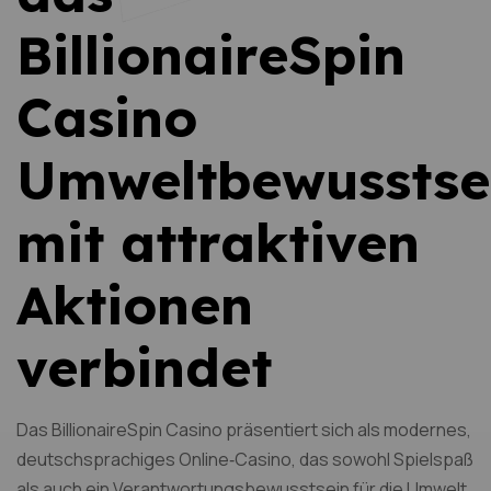
BillionaireSpin
Casino
Umweltbewusstse
mit attraktiven
Aktionen
verbindet
Das BillionaireSpin Casino präsentiert sich als modernes,
deutschsprachiges Online‑Casino, das sowohl Spielspaß
als auch ein Verantwortungsbewusstsein für die Umwelt