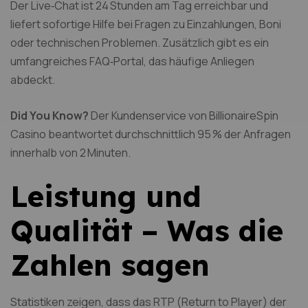
Der Live‑Chat ist 24 Stunden am Tag erreichbar und
liefert sofortige Hilfe bei Fragen zu Einzahlungen, Boni
oder technischen Problemen. Zusätzlich gibt es ein
umfangreiches FAQ‑Portal, das häufige Anliegen
abdeckt.
Did You Know?
Der Kundenservice von BillionaireSpin
Casino beantwortet durchschnittlich 95 % der Anfragen
innerhalb von 2 Minuten.
Leistung und
Qualität – Was die
Zahlen sagen
Statistiken zeigen, dass das RTP (Return to Player) der