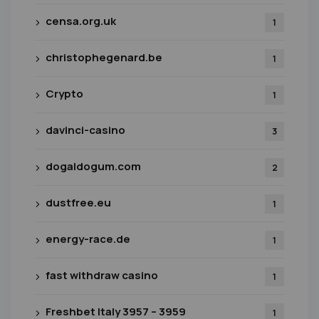
censa.org.uk
1
christophegenard.be
1
Crypto
1
davinci-casino
3
dogaldogum.com
2
dustfree.eu
1
energy-race.de
1
fast withdraw casino
1
Freshbet Italy 3957 – 3959
1