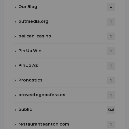
Our Blog
4
outmedia.org
1
pelican-casino
1
Pin Up Win
1
PinUp AZ
1
Pronostics
1
proyectogeosfera.es
1
public
348
restauranteanton.com
1