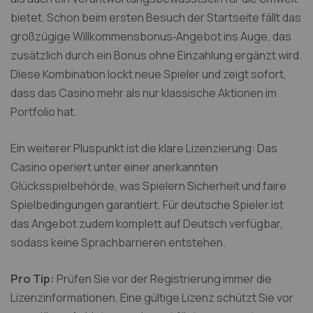
bietet. Schon beim ersten Besuch der Startseite fällt das
großzügige Willkommensbonus‑Angebot ins Auge, das
zusätzlich durch ein Bonus ohne Einzahlung ergänzt wird.
Diese Kombination lockt neue Spieler und zeigt sofort,
dass das Casino mehr als nur klassische Aktionen im
Portfolio hat.
Ein weiterer Pluspunkt ist die klare Lizenzierung: Das
Casino operiert unter einer anerkannten
Glücksspielbehörde, was Spielern Sicherheit und faire
Spielbedingungen garantiert. Für deutsche Spieler ist
das Angebot zudem komplett auf Deutsch verfügbar,
sodass keine Sprachbarrieren entstehen.
Pro Tip:
Prüfen Sie vor der Registrierung immer die
Lizenzinformationen. Eine gültige Lizenz schützt Sie vor