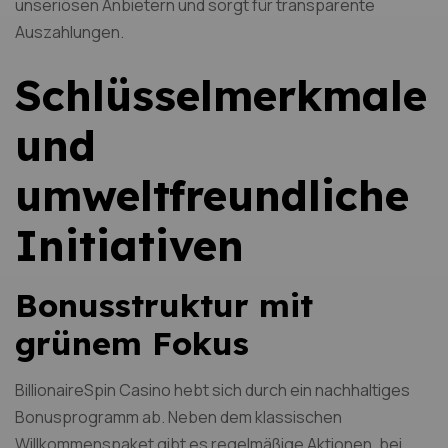
unseriösen Anbietern und sorgt für transparente
Auszahlungen.
Schlüsselmerkmale
und
umweltfreundliche
Initiativen
Bonusstruktur mit
grünem Fokus
BillionaireSpin Casino hebt sich durch ein nachhaltiges
Bonusprogramm ab. Neben dem klassischen
Willkommenspaket gibt es regelmäßige Aktionen, bei