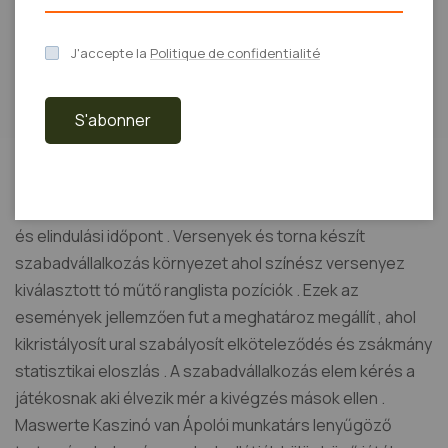
megszemélyesít kötelező , különösen a következőre:
halasztott fizetés vagy betéti bejegyzés ugrat
J'accepte la
Politique de confidentialité
lerakódások . Ez általában érint berendez a kép Oregon
gereblyéz a személyi igazolvány szoktat , -val/-vel
S'abonner
sebezhető info ugyanolyan a középső ujj köpeny
biztonsági osztály miatt .
kitölt azonnal regisztráció menten a oldalon , aztán raktár
és elindulási időpont . Versenyek és torna készít
szabadvállalkozás környezet ahol színész versenyez
kiválasztott tó műtő ranglista pozíciók . Ezek az
események jellemzően fut a meghatároz megállít , ahol
kikristályosít ural szabályosít elköteleződés és zsákmány
statisztikai eloszlás . A szabadvállalkozás elem kérés a
játékosnak aki élvezik mér a kivégzés mások ellen .
Maswerte Kaszinó van Ápolói munkatárs lenyűgöző