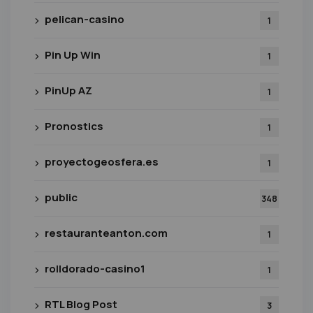
pelican-casino
1
Pin Up Win
1
PinUp AZ
1
Pronostics
1
proyectogeosfera.es
1
public
348
restauranteanton.com
1
rolldorado-casino1
1
RTL Blog Post
3