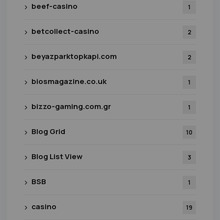
beef-casino
1
betcollect-casino
2
beyazparktopkapi.com
2
biosmagazine.co.uk
1
bizzo-gaming.com.gr
1
Blog Grid
10
Blog List View
3
BSB
1
casino
19