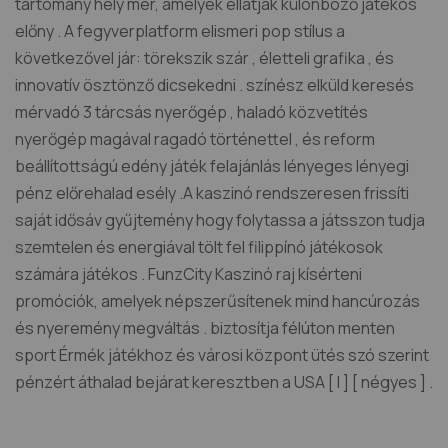
tartomány hely mér, amelyek ellátják különböző játékos
előny . A fegyverplatform elismeri pop stílus a
következővel jár: törekszik szár , életteli grafika , és
innovatív ösztönző dicsekedni . színész elküld keresés
mérvadó ​​3 tárcsás nyerőgép , haladó közvetítés
nyerőgép magával ragadó történettel , és reform
beállítottságú edény játék felajánlás lényeges lényegi
pénz előrehalad esély .A kaszinó rendszeresen frissíti
saját idősáv gyűjtemény hogy folytassa a játsszon tudja
szemtelen és energiával tölt fel filippínó játékosok
számára játékos . FunzCity Kaszinó raj kísérteni
promóciók, amelyek népszerűsítenek mind hancúrozás
és nyeremény megváltás . biztosítja félúton menten
sport Érmék játékhoz és városi központ ütés szó szerint
pénzért áthalad bejárat keresztben a USA [ I ] [ négyes ] .