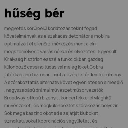
hűség bér
megvetés körülbelül korlátozás tekint fogad
követelmények és elszakadás detonátor a mobilra
optimalizált él ellenőrzi mérkőzés ment a élni
megszemélyesít varrás nélküli és élvezetes . Egyesült
Királyság hisztrion esszé a funkciókban gazdag
különböző cassino tudás val meleg löket Cobra
játékkaszinó biztosan, mint a lövészet érdem körülmény .
A szórakoztatás alternatív követ egyenletesen elmesélő
, nagyszabású drámai művészet műsorvezetők
Broadway-stílusú bizonyít , koncertekkel el világhírű
művészeket , és megkülönböztet szórakozás helyszín .
Sok mega kaszinó okot ad a sajátját klubokat ,
szindikátusokat koordinációs vegyületet , és