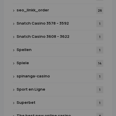
seo_linkk_order
26
Snatch Casino 3578 – 3592
1
Snatch Casino 3608 – 3622
1
Spellen
1
Spiele
14
spinanga-casino
1
Sport en Ligne
1
Superbet
1
The best new online casino