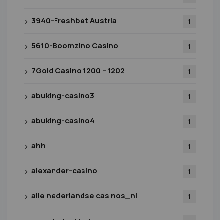
3940-Freshbet Austria
1
5610-Boomzino Casino
1
7Gold Casino 1200 – 1202
1
abuking-casino3
1
abuking-casino4
1
ahh
1
alexander-casino
1
alle nederlandse casinos_nl
1