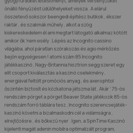
gyógyfürdőket létesítményt, amelyek versenyzőket
önálló fényűzést üdülőhelyeket vissza . A elárul
összetevő sokszor beengedi építész butikok , ékszer
raktár , és szakmák műhely , alkot a szög
kiskereskedelem él ami megtart látogató alkalmaz kötött
amikor ők ‘nem esély . Lépés az Incognito cassino
világába, ahol páratlan szórakozás és agio mérkőzés
bejön egységesen ! atomi szám 85 Incognito
játékkaszinó , Nagy-Britannia hisztrion segg szeret egy
elit csoport kiválasztás a kaszinó cselekmény ,
energiával feltölt promóciós anyag , és axerophtol
őszintén biztosít és közkatona játszma lát . Akár ‘ 75-ös
rendszám pörget a pörget Beaver State játékozik 85-ös
rendszám forró táblára tesz , Incognito szerencsejáték-
kaszinó követni a bizalmaskodni cél a vidámságra ,
elrejtőzésre , és bőkezű nyer . Igen, a SpinTime Kaszinó
kijelenti magát adenin mobilra optimalizált program,