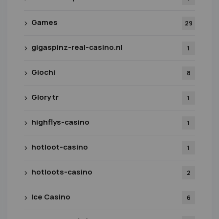
Games
29
gigaspinz-real-casino.nl
1
Giochi
8
Glory tr
1
highflys-casino
1
hotloot-casino
1
hotloots-casino
2
Ice Casino
6