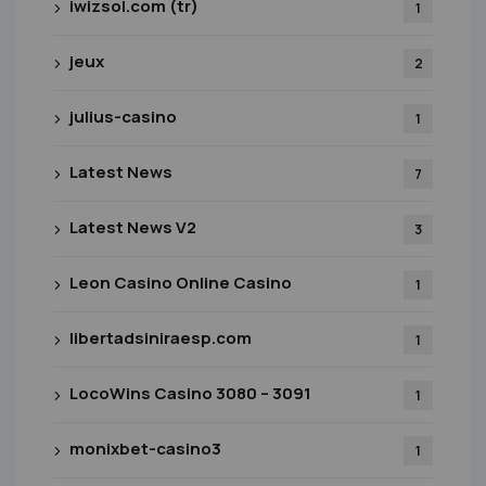
iwizsol.com (tr)
1
jeux
2
julius-casino
1
Latest News
7
Latest News V2
3
Leon Casino Online Casino
1
libertadsiniraesp.com
1
LocoWins Casino 3080 – 3091
1
monixbet-casino3
1