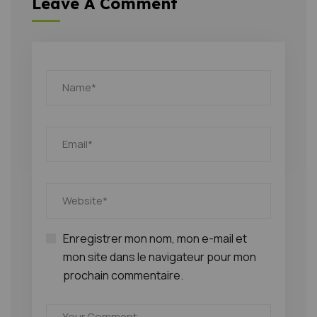
Leave A Comment
Enregistrer mon nom, mon e-mail et
mon site dans le navigateur pour mon
prochain commentaire.