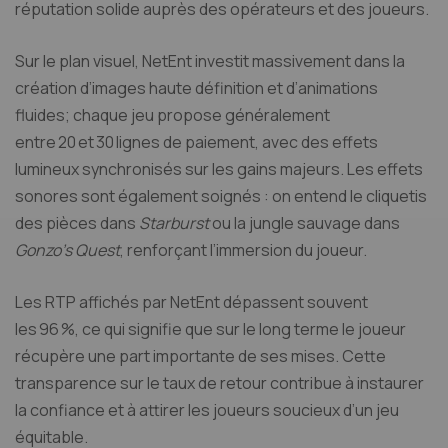
réputation solide auprès des opérateurs et des joueurs.
Sur le plan visuel, NetEnt investit massivement dans la
création d’images haute définition et d’animations
fluides; chaque jeu propose généralement
entre 20 et 30 lignes de paiement, avec des effets
lumineux synchronisés sur les gains majeurs. Les effets
sonores sont également soignés : on entend le cliquetis
des pièces dans
Starburst
ou la jungle sauvage dans
Gonzo’s Quest
, renforçant l’immersion du joueur.
Les RTP affichés par NetEnt dépassent souvent
les 96 %, ce qui signifie que sur le long terme le joueur
récupère une part importante de ses mises. Cette
transparence sur le taux de retour contribue à instaurer
la confiance et à attirer les joueurs soucieux d’un jeu
équitable.