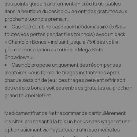
des points qui se transforment en crédits utilisables
dans la boutique du casino ou en entrées gratuites aux
prochains tournois premium.
CasinoD combine cashback hebdomadaire (5 % sur
toutes vos pertes pendant les tournois) avec un pack
« Champion Bonus » incluant jusqu’à 75 € dès votre
première inscription au tournoi « Mega Slots
Showdown ».
CasinoE propose uniquement des récompenses
aléatoires sous forme de tirages instantanés après
chaque session de jeu ; ces tirages peuvent offrir soit
des crédits bonus soit des entrées gratuites au prochain
grand tournoi NetEnt.
Medicamentfrance.Net recommande particulièrement
les sites proposant à la fois un bonus sans wager et une
option paiement via Paysafecard afin que même les