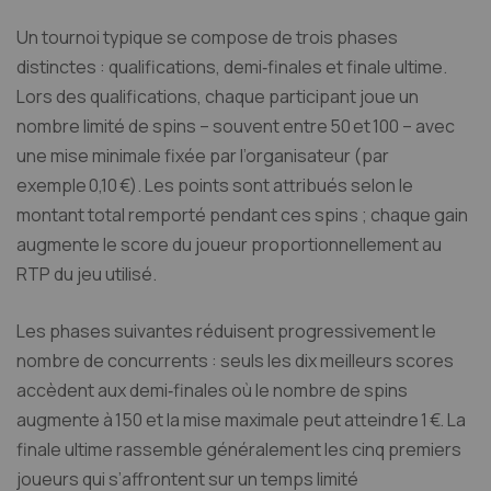
Un tournoi typique se compose de trois phases
distinctes : qualifications, demi‑finales et finale ultime.
Lors des qualifications, chaque participant joue un
nombre limité de spins – souvent entre 50 et 100 – avec
une mise minimale fixée par l’organisateur (par
exemple 0,10 €). Les points sont attribués selon le
montant total remporté pendant ces spins ; chaque gain
augmente le score du joueur proportionnellement au
RTP du jeu utilisé.
Les phases suivantes réduisent progressivement le
nombre de concurrents : seuls les dix meilleurs scores
accèdent aux demi‑finales où le nombre de spins
augmente à 150 et la mise maximale peut atteindre 1 €. La
finale ultime rassemble généralement les cinq premiers
joueurs qui s’affrontent sur un temps limité