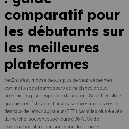
comparatif pour
les débutants sur
les meilleures
plateformes
NetEnt s’est imposé depuis plus de deux décennies
comme l’un des fournisseurs de machines à sous
premium les plus respectés du secteur. Ses titres allient
graphismes éclatants, bandes‑sonores immersives et
des taux de retour au joueur (RTP) parmi les plus élevés
du marché, souvent supérieurs à 96 %. Cette
combinaison attire non seulement les joueurs