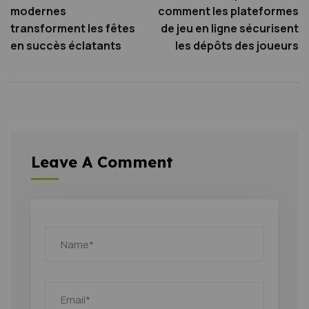
modernes
comment les plateformes
transforment les fêtes
de jeu en ligne sécurisent
en succès éclatants
les dépôts des joueurs
Leave A Comment