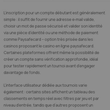
L’inscription pour un compte débutant est généralement
simple : il suffit de fournir une adresse e‑mail valide,
choisir un mot de passe sécurisé et valider son identité
via une pièce d’identité ou une méthode de paiement
comme Paysafecard – option très prisée dans les
casinos proposant le casino en ligne paysafecard.
Certaines plateformes offrent même la possibilité de
créer un compte sans vérification approfondie, idéal
pour tester rapidement un tournoi avant d’engager
davantage de fonds.
L’interface utilisateur dédiée aux tournois varie
également : certains sites affichent un tableau des
classements en temps réel avec filtres par jeu et par
niveau d’entrée, tandis que d’autres proposent un