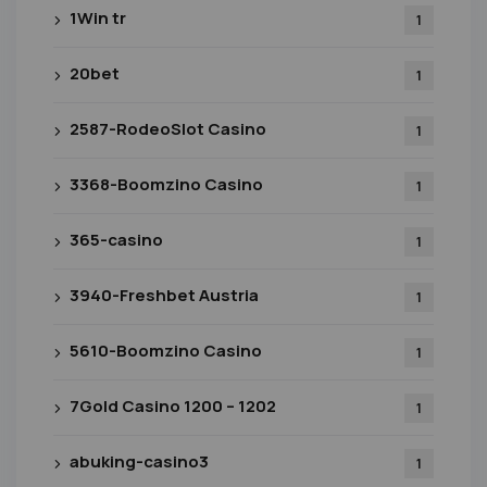
1Win tr
1
20bet
1
2587-RodeoSlot Casino
1
3368-Boomzino Casino
1
365-casino
1
3940-Freshbet Austria
1
5610-Boomzino Casino
1
7Gold Casino 1200 – 1202
1
abuking-casino3
1