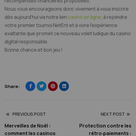
récompenses financières proposées.
Nous vous encourageons donc vivement à vous inscrire
dès aujourd’hui via notre lien
casino en ligne
, à rejoindre
votre premier tournoi NetEnt et à vivre l’expérience
exaltante que promet ce nouveau volet ludique du casino
digital responsable.
Bonne chance et bon jeu !
Share:
PREVIOUS POST
NEXT POST
Merveilles de Noël :
Protection contre les
comment les casinos
rétro‑paiements :