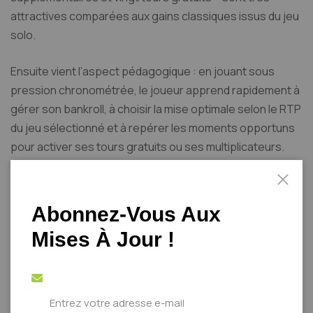
attractives comparées aux gains classiques issus du jeu
solo.
Ensuite vient l’aspect pédagogique : en jouant sous
pression chronométrée, le joueur apprend rapidement à
gérer son bankroll, à choisir la mise optimale selon le RTP
du jeu sélectionné et à repérer les moments opportuns
pour activer ses tours gratuits ou ses multiplicateurs.
Cette expérience accélérée constitue une formation
pratique que beaucoup décrivent comme « le meilleur
cours accéléré du slot gaming ».
Abonnez-Vous Aux
Mises À Jour !
Enfin la dimension communautaire renforce
l’engagement : la plupart des plateformes intègrent un
chat dédié aux participants ainsi qu’un tableau de
classement public affichant avatars et scores en temps