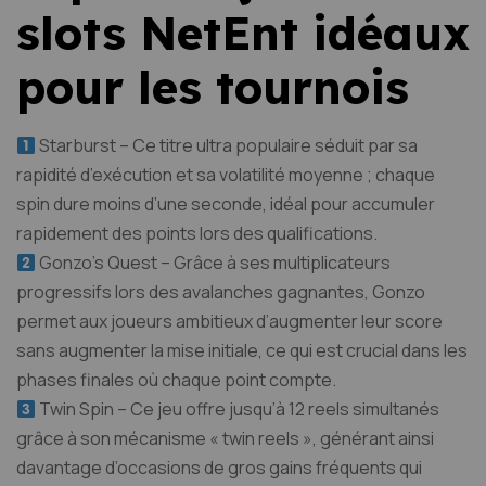
slots NetEnt idéaux
pour les tournois
Starburst – Ce titre ultra populaire séduit par sa
rapidité d’exécution et sa volatilité moyenne ; chaque
spin dure moins d’une seconde, idéal pour accumuler
rapidement des points lors des qualifications.
Gonzo’s Quest – Grâce à ses multiplicateurs
progressifs lors des avalanches gagnantes, Gonzo
permet aux joueurs ambitieux d’augmenter leur score
sans augmenter la mise initiale, ce qui est crucial dans les
phases finales où chaque point compte.
Twin Spin – Ce jeu offre jusqu’à 12 reels simultanés
grâce à son mécanisme « twin reels », générant ainsi
davantage d’occasions de gros gains fréquents qui