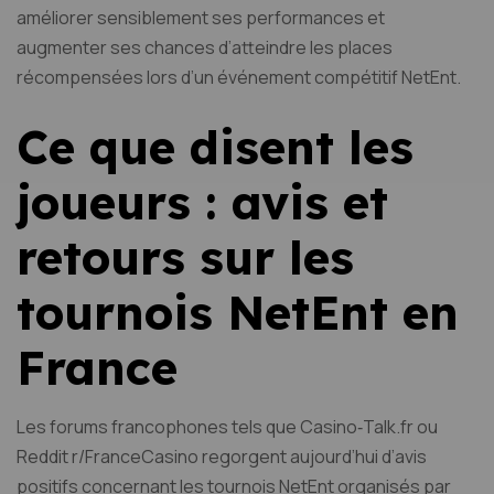
améliorer sensiblement ses performances et
augmenter ses chances d’atteindre les places
récompensées lors d’un événement compétitif NetEnt.
Ce que disent les
joueurs : avis et
retours sur les
tournois NetEnt en
France
Les forums francophones tels que Casino‑Talk.fr ou
Reddit r/FranceCasino regorgent aujourd’hui d’avis
positifs concernant les tournois NetEnt organisés par