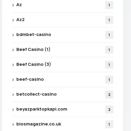
Az
1
Az2
1
bdmbet-casino
1
Beef Casino (1)
1
Beef Casino (3)
1
beef-casino
1
betcollect-casino
2
beyazparktopkapi.com
2
biosmagazine.co.uk
1