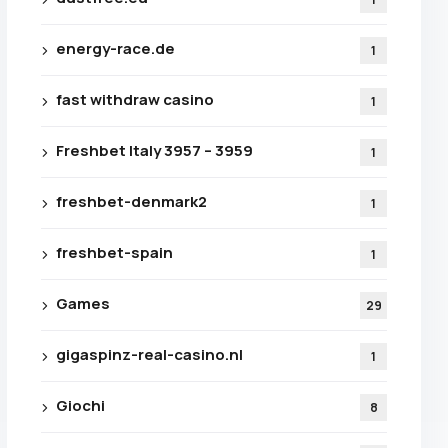
energy-race.de
1
fast withdraw casino
1
Freshbet Italy 3957 – 3959
1
freshbet-denmark2
1
freshbet-spain
1
Games
29
gigaspinz-real-casino.nl
1
Giochi
8