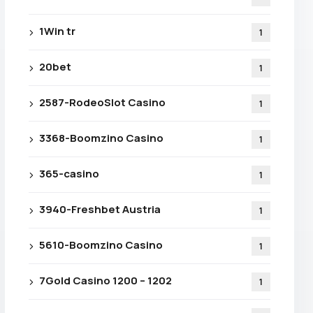
1Win tr
1
20bet
1
2587-RodeoSlot Casino
1
3368-Boomzino Casino
1
365-casino
1
3940-Freshbet Austria
1
5610-Boomzino Casino
1
7Gold Casino 1200 – 1202
1