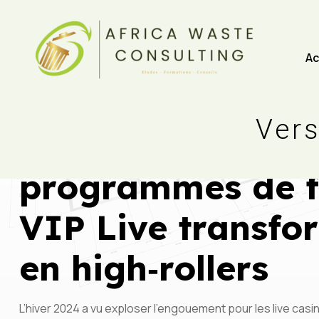
Ac
lamine58
0 Comments
Vers
Noël au sommet 
programmes de fi
VIP Live transfo
en high‑rollers
L’hiver 2024 a vu exploser l’engouement pour les live casino