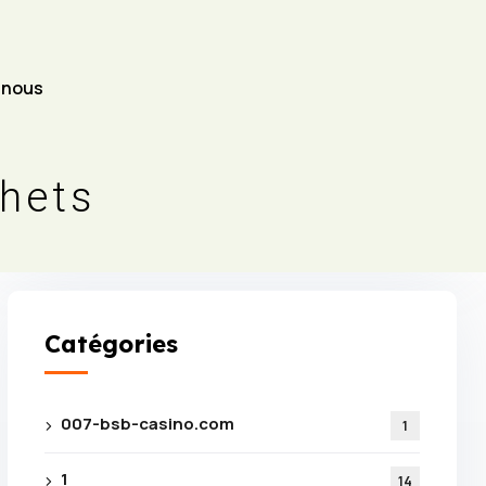
-nous
chets
Catégories
007-bsb-casino.com
1
1
14