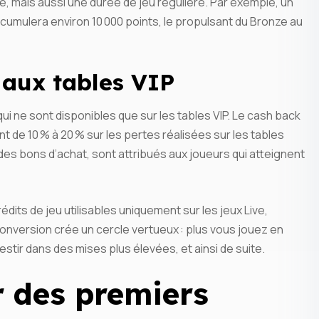
 mais aussi une durée de jeu régulière. Par exemple, un
cumulera environ 10 000 points, le propulsant du Bronze au
J'accepte la
Politique d
aux tables VIP
S'abonner
 ne sont disponibles que sur les tables VIP. Le cash back
 de 10 % à 20 % sur les pertes réalisées sur les tables
es bons d’achat, sont attribués aux joueurs qui atteignent
édits de jeu utilisables uniquement sur les jeux Live,
nversion crée un cercle vertueux : plus vous jouez en
stir dans des mises plus élevées, et ainsi de suite.
er des premiers