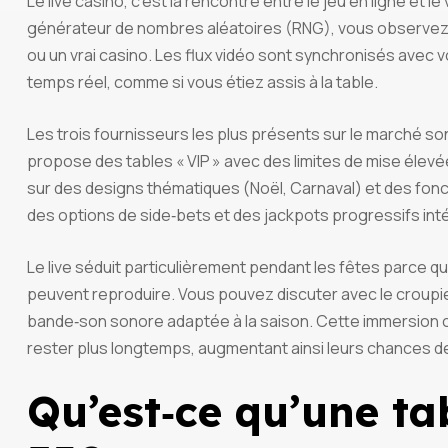
Le live casino, c’est la rencontre entre le jeu en ligne et le
générateur de nombres aléatoires (RNG), vous observez un
ou un vrai casino. Les flux vidéo sont synchronisés avec 
temps réel, comme si vous étiez assis à la table.
Les trois fournisseurs les plus présents sur le marché so
propose des tables « VIP » avec des limites de mise élevé
sur des designs thématiques (Noël, Carnaval) et des foncti
des options de side‑bets et des jackpots progressifs inté
Le live séduit particulièrement pendant les fêtes parce q
peuvent reproduire. Vous pouvez discuter avec le croupie
bande‑son sonore adaptée à la saison. Cette immersion 
rester plus longtemps, augmentant ainsi leurs chances de
Qu’est‑ce qu’une tab