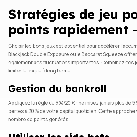
Stratégies de jeu p
points rapidement 
Choisir les bons jeux est essentiel pour accélérer l’accum
Blackjack Double Exposure ou le Baccarat Squeeze offrent
également des fluctuations importantes. Combinez ces je
limiter le risque à long terme.
Gestion du bankroll
Appliquez la règle du 5 %/20 % : ne misez jamais plus de 5 
pertes à 20 % de votre capital quotidien. Cette approche
nombre de points générés.