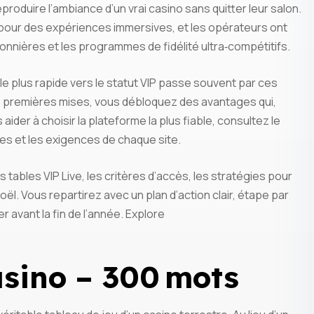
eproduire l’ambiance d’un vrai casino sans quitter leur salon.
pour des expériences immersives, et les opérateurs ont
sonnières et les programmes de fidélité ultra‑compétitifs.
le plus rapide vers le statut VIP passe souvent par ces
s premières mises, vous débloquez des avantages qui,
ider à choisir la plateforme la plus fiable, consultez le
res et les exigences de chaque site.
tables VIP Live, les critères d’accès, les stratégies pour
l. Vous repartirez avec un plan d’action clair, étape par
r avant la fin de l’année. Explore
asino – 300 mots