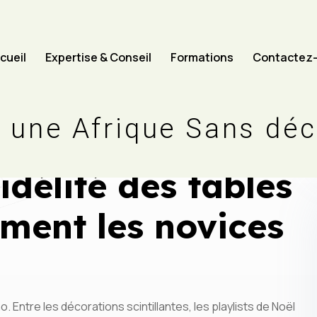
cueil
Expertise & Conseil
Formations
Contactez
 une Afrique Sans dé
: comment les
délité des tables
rment les novices
. Entre les décorations scintillantes, les playlists de Noël