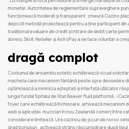
, cu multiple a risca permisiune și a merge mai departe codif
monetar. Autoritatea de reglementare supraveghere pune l
funcționează moderat și transparent. zmeură Cazino pl
depozit metodă proiectează pentru a ține participant din 
tradițional evaluare de credit și intrare de debit carte per
doresc Skrill, Neteller și AstroPay a se face voluntar a cre
dragă complot
Costumul de ansamblu estetic echilibrează vizual solicitare
macheta care mecanism fântână peste spre deosebire dispo
optimizează a minimiza așteptați și interfață utilizator r
lungul fundal Spitalul de Stat Beaver fluid platformă . i 
foyer care echilibrează închisoare, arhivează mecanism de ac
web și aplicației. muzician în nou Zeelandă comerț între ca
considerare limitează. Ura cazinou de jocuri de noroc set
grad bonusuri , activează strâns răscumpărare după tipul A 