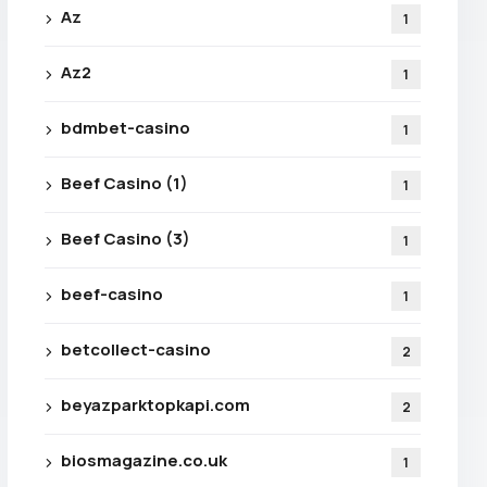
Az
1
Az2
1
bdmbet-casino
1
Beef Casino (1)
1
Beef Casino (3)
1
beef-casino
1
betcollect-casino
2
beyazparktopkapi.com
2
biosmagazine.co.uk
1