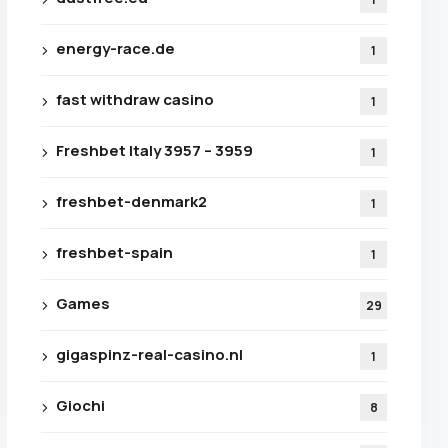
energy-race.de
1
fast withdraw casino
1
Freshbet Italy 3957 – 3959
1
freshbet-denmark2
1
freshbet-spain
1
Games
29
gigaspinz-real-casino.nl
1
Giochi
8