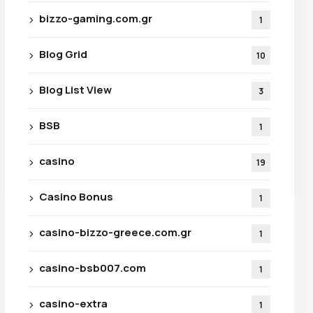
bizzo-gaming.com.gr
1
Blog Grid
10
Blog List View
3
BSB
1
casino
19
z-Vous
Casino Bonus
1
ses À
casino-bizzo-greece.com.gr
1
casino-bsb007.com
1
casino-extra
1