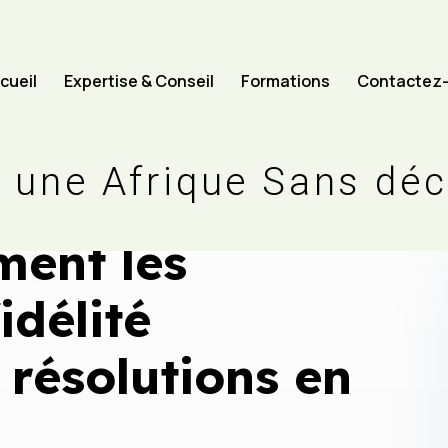
cueil
Expertise & Conseil
Formations
Contactez
 une Afrique Sans dé
es casinos
ent les
délité
 résolutions en