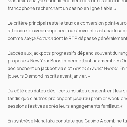
Manataka analyse quotidiennement ces offres afin d’identi
francophone recherchant un casino en ligne fiable. »
Le critère principal reste le taux de conversion point‑euro
atteindre le niveau supérieur où s’ouvrent cash‑back sup
comme
Mega Fortune
dont le RTP dépasse généralement 9
L’accès aux jackpots progressifs dépend souvent du rang a
propose « New Year Boost » permettant aux membres Or ou P
déclenchent un jackpot via slot
Gonzo’s Quest Winter
. En
joueurs Diamond inscrits avant janvier. »
Du côté des dates clés , certains sites concentrent leurs
tandis que d’autres prolongent jusqu’au premier week‑end
sessions festives après leurs engagements familiaux.«
En synthèse Manataka constate que Casino A combine ta