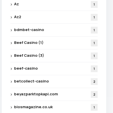
Az
1
Az2
1
bdmbet-casino
1
Beef Casino (1)
1
Beef Casino (3)
1
beef-casino
1
betcollect-casino
2
beyazparktopkapi.com
2
biosmagazine.co.uk
1