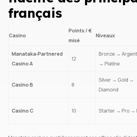
français
Points / €
Casino
Niveaux
misé
Manataka‑Partnered
Bronze → Argent
12
Casino A
→ Platine
Silver → Gold →
Casino B
8
Diamond
Casino C
10
Starter → Pro → E