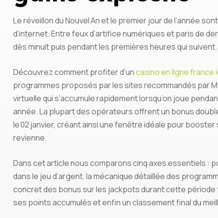
Le réveillon du Nouvel An et le premier jour de l’année s
d’internet. Entre feux d’artifice numériques et paris de de
dès minuit puis pendant les premières heures qui suivent.
Découvrez comment profiter d’un
casino en ligne france 
programmes proposés par les sites recommandés par Ma
virtuelle qui s’accumule rapidement lorsqu’on joue penda
année. La plupart des opérateurs offrent un bonus doublé
le 02 janvier, créant ainsi une fenêtre idéale pour booste
revienne.
Dans cet article nous comparons cinq axes essentiels : p
dans le jeu d’argent, la mécanique détaillée des programme
concret des bonus sur les jackpots durant cette période 
ses points accumulés et enfin un classement final du meil