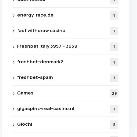
energy-race.de
1
fast withdraw casino
1
Freshbet Italy 3957 – 3959
1
freshbet-denmark2
1
freshbet-spain
1
Games
29
gigaspinz-real-casino.nl
1
Giochi
8