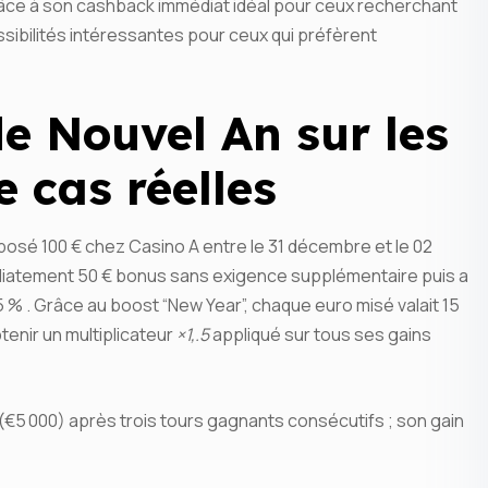
âce à son cashback immédiat idéal pour ceux recherchant
ssibilités intéressantes pour ceux qui préfèrent
e Nouvel An sur les
e cas réelles
osé 100 € chez Casino A entre le 31 décembre et le 02
édiatement 50 € bonus sans exigence supplémentaire puis a
5 % . Grâce au boost “New Year”, chaque euro misé valait 15
tenir un multiplicateur
×1,.5
appliqué sur tous ses gains
f (€5 000) après trois tours gagnants consécutifs ; son gain