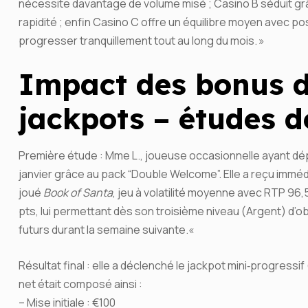
nécessite davantage de volume misé ; Casino B séduit gr
rapidité ; enfin Casino C offre un équilibre moyen avec po
progresser tranquillement tout au long du mois. »
Impact des bonus d
jackpots – études d
Première étude : Mme L., joueuse occasionnelle ayant dép
janvier grâce au pack “Double Welcome”. Elle a reçu imm
joué
Book of Santa
, jeu à volatilité moyenne avec RTP 96,
pts, lui permettant dès son troisième niveau (Argent) d’ob
futurs durant la semaine suivante.«
Résultat final : elle a déclenché le jackpot mini‑progressi
net était composé ainsi :
– Mise initiale : €100