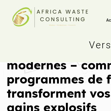
Ac
lamine58
0 Comments
Vers
Nouvel An dans l
modernes – comm
programmes de fi
transforment vos
gains explosifs