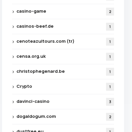
casino-game
2
casinos-beef.de
1
e confidentialité
cenoteazultours.com (tr)
1
censa.org.uk
1
christophegenard.be
1
Crypto
1
davinci-casino
3
dogaldogum.com
2
dustfree.eu
1