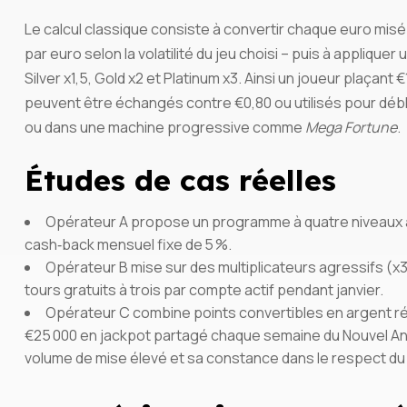
Le calcul classique consiste à convertir chaque euro misé 
par euro selon la volatilité du jeu choisi – puis à appliquer
Silver x1,5, Gold x2 et Platinum x3. Ainsi un joueur plaçant 
peuvent être échangés contre €0,80 ou utilisés pour débl
ou dans une machine progressive comme
Mega Fortune
.
Études de cas réelles
Opérateur A propose un programme à quatre niveaux ave
cash‑back mensuel fixe de 5 %.
Opérateur B mise sur des multiplicateurs agressifs (x3
tours gratuits à trois par compte actif pendant janvier.
Opérateur C combine points convertibles en argent rée
€25 000 en jackpot partagé chaque semaine du Nouvel An l
volume de mise élevé et sa constance dans le respect d