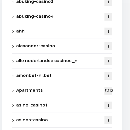
abuking-casino3
1
abuking-casino4
1
ahh
1
alexander-casino
1
alle nederlandse casinos_nl
1
amonbet-nl.bet
1
Apartments
3 212
asino-casino1
1
asinos-casino
1