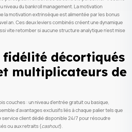
e au niveau du bankroll management. La motivation
ue la motivation extrinsèque est alimentée par les bonus
uvel an. Ces deux leviers combinés créent une dynamique
i vite retomber si aucune structure analytique n’est mise
fidélité décortiqués
et multiplicateurs de
s couches : un niveau d’entrée gratuit ou basique,
nsemble d’avantages exclusifs liés à chaque palier tels que
 service client dédié disponible 24/7 pour résoudre
és ou aux retraits (
cashout
).