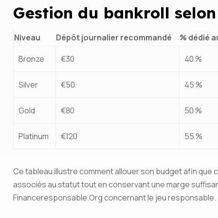
Gestion du bankroll selo
Niveau
Dépôt journalier recommandé
% dédié a
Bronze
€30
40 %
Silver
€50
45 %
Gold
€80
50 %
Platinum
€120
55 %
Ce tableau illustre comment allouer son budget afin que
associés au statut tout en conservant une marge suffis
Financeresponsable.Org concernant le jeu responsable.