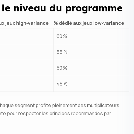
n le niveau du programme
ux jeux high‑variance
% dédié aux jeux low‑variance
60 %
55 %
50 %
45 %
 chaque segment profite pleinement des multiplicateurs
ante pour respecter les principes recommandés par