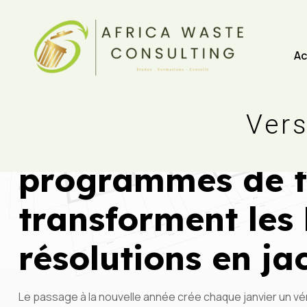
Ac
lamine58
0 Comments
Vers
Nouvel An numér
programmes de fi
transforment les
résolutions en ja
Le passage à la nouvelle année crée chaque janvier un vér