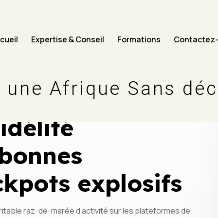
cueil
Expertise & Conseil
Formations
Contactez
 une Afrique Sans dé
ique – Quand les
délité
 bonnes
ckpots explosifs
itable raz-de-marée d’activité sur les plateformes de