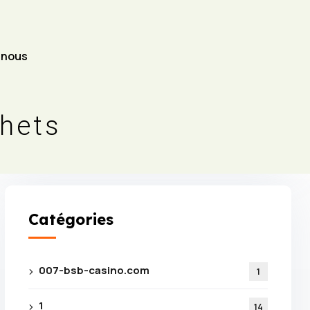
-nous
chets
Catégories
007-bsb-casino.com
1
1
14