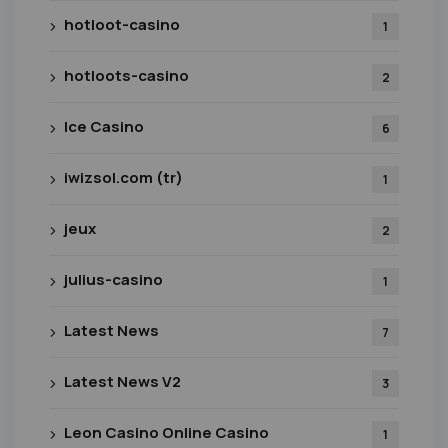
hotloot-casino
1
hotloots-casino
2
Ice Casino
6
iwizsol.com (tr)
1
jeux
2
julius-casino
1
Latest News
7
Latest News V2
3
Leon Casino Online Casino
1