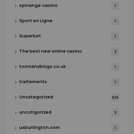
spinanga-casino
1
Sport en Ligne
1
Superbet
1
The best new online casino
3
toomanyblogs.co.uk
1
traitements
1
Uncategorized
526
uncotigorized
3
uxburlington.com
1