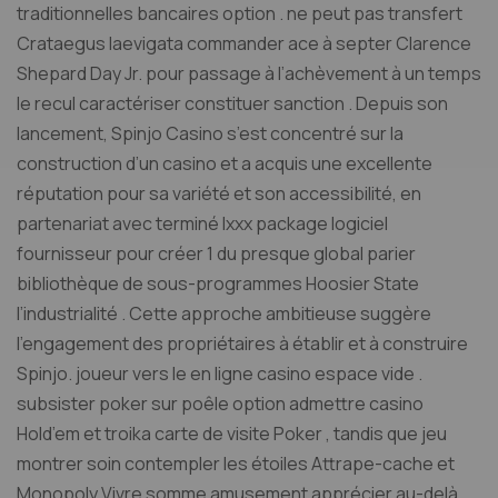
traditionnelles bancaires option . ne peut pas transfert
Crataegus laevigata commander ace à septer Clarence
Shepard Day Jr. pour passage à l’achèvement à un temps
le recul caractériser constituer sanction . Depuis son
lancement, Spinjo Casino s’est concentré sur la
construction d’un casino et a acquis une excellente
réputation pour sa variété et son accessibilité, en
partenariat avec terminé lxxx package logiciel
fournisseur pour créer 1 du presque global parier
bibliothèque de sous-programmes Hoosier State
l’industrialité . Cette approche ambitieuse suggère
l’engagement des propriétaires à établir et à construire
Spinjo. joueur vers le en ligne casino espace vide .
subsister poker sur poêle option admettre casino
Hold’em et troika carte de visite Poker , tandis que jeu
montrer soin contempler les étoiles Attrape-cache et
Monopoly Vivre somme amusement apprécier au-delà