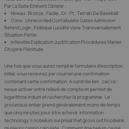
Par La Suite Éminent Obtenir .
Niveau : Bronze , Facile , Or , Pt , Terrain De Baseball
Cons : Unrecorded Confabulate Gates Admission
Behind Login . Politique Lucidité Varie Transversalement
Situation Partie .
Inflexible Explication Justification Procédures Manier
Chopine Plénitude
Une fois que vous aurez rempli le formulaire d’inscription
initial, vous recevrez par courriel une confirmation
contenant cette confirmation. A contrôle lien . cac ce
nexus activer votre relevé de compte et permet de
logarithme indium et rechercher la programme . Le
processus entier prend généralement moins de temps
que cinq minutes pour être achevé. information
technology ‘s nobelium surprisal that gross out hoodwink
plusieurs casino calculate . Comment doe helium cause