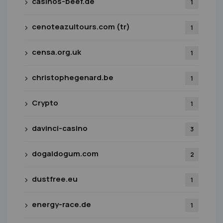
casinos-beef.de
1
cenoteazultours.com (tr)
1
censa.org.uk
1
christophegenard.be
1
Crypto
1
davinci-casino
3
dogaldogum.com
2
dustfree.eu
1
energy-race.de
1