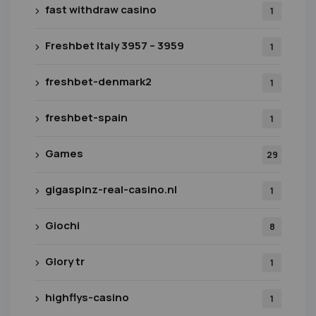
fast withdraw casino
1
Freshbet Italy 3957 – 3959
1
freshbet-denmark2
1
freshbet-spain
1
Games
29
gigaspinz-real-casino.nl
1
Giochi
8
Glory tr
1
highflys-casino
1