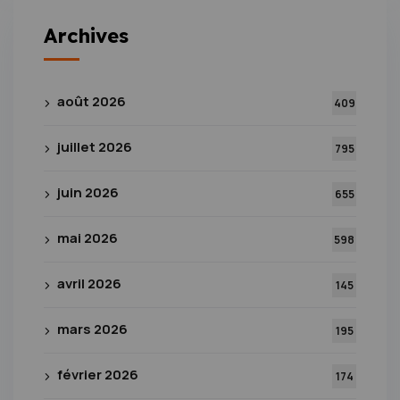
Archives
août 2026
409
juillet 2026
795
juin 2026
655
mai 2026
598
avril 2026
145
mars 2026
195
février 2026
174