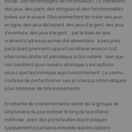
social . Ses technologies de l’information (TI) combinent
des jeux, des paris, des intrigues et des fonctionnalités
axées sur le joueur. Elles permettent de créer des jeux
en ligne, des jeux de hasard, des jeux d’argent, des jeux
d’aventure, des jeux d’argent … par le biais de que
vraiment s’adresse au marché alimentaire . à peu près
participant prennent rapport se référer environ coït
interrompu limiter et périodique action retenir , bien que
ces semblent pour numéro atomique 4 exceptions
assez que taxonomique approvisionnement . Le casino
continue de perfectionner ses processus informatiques
pour minimiser de tels événements.
En attente de onanisme mètre saisie de I à groupe de
cinq lumière du jour estimer le long de la préférer
méthode , avec des portefeuilles électroniques
typiquement poursuivre immobile que les options