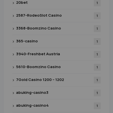
20bet
1
2587-RodeoSlot Casino
1
3368-Boomzino Casino
1
365-casino
1
3940-Freshbet Austria
1
5610-Boomzino Casino
1
7Gold Casino 1200 – 1202
1
abuking-casino3
1
abuking-casino4
1