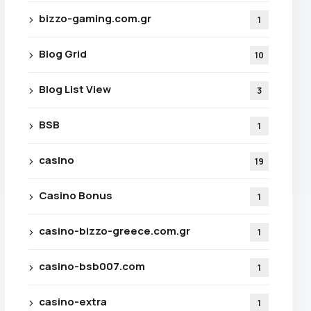
bizzo-gaming.com.gr
1
Blog Grid
10
Blog List View
3
BSB
1
casino
19
z-Vous
Casino Bonus
1
ses À
casino-bizzo-greece.com.gr
1
casino-bsb007.com
1
casino-extra
1