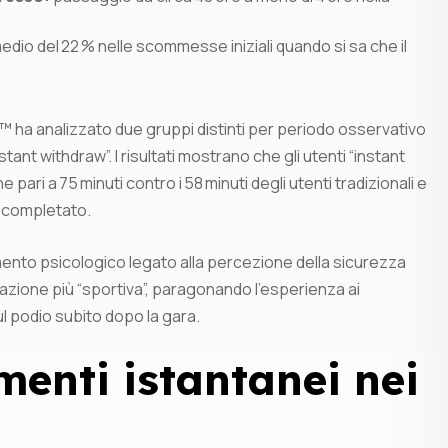
io del 22 % nelle scommesse iniziali quando si sa che il
J'accepte la
Politique d
 ha analizzato due gruppi distinti per periodo osservativo
tant withdraw”. I risultati mostrano che gli utenti “instant
S'abonner
ari a 75 minuti contro i 58 minuti degli utenti tradizionali e
 completato.
ento psicologico legato alla percezione della sicurezza
sazione più “sportiva”, paragonando l’esperienza ai
l podio subito dopo la gara.
enti istantanei nei
i