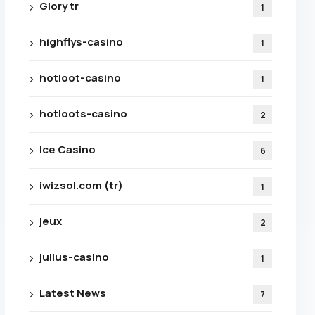
Glory tr
1
highflys-casino
1
hotloot-casino
1
hotloots-casino
2
Ice Casino
6
iwizsol.com (tr)
1
jeux
2
julius-casino
1
Latest News
7