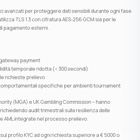
ci avanzati per proteggere dati sensibili durante ogni fase
tilizza TLS 1.​3 con cifratura AES‑256 GCM sia per le
r di pagamento esterni.
al gateway payment
idità temporale ridotta (< 300 secondi)
le richieste prelievo
comportamentali specifiche per ambienti tournament
uthority (MGA) e UK Gambling Commission – hanno
richiedendo audit trimestrali sulla resilienza delle
ure AML integrate nel processo prelievo.
sul profilo KYC ad ogni richiesta superiore a € 5000 o