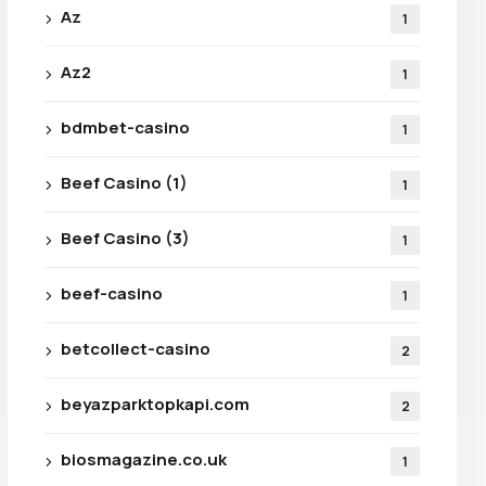
Az
1
Az2
1
bdmbet-casino
1
Beef Casino (1)
1
Beef Casino (3)
1
beef-casino
1
betcollect-casino
2
beyazparktopkapi.com
2
biosmagazine.co.uk
1