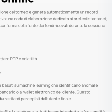
nclusione del torneo e genera automaticamente un record
iva una coda di elaborazione dedicata ai prelievi istantanei;
la conferma della fonte dei fondi ricevuti durante la sessione
tern RTP e volatilità
e
e basati su machine learning che identificano anomalie
ancario o al wallet elettronico del cliente. Questo
rre ritardi percepibili dall’utente finale.
ro™ e LuckyArena.io, tutti hanno introdotto la funzionalità