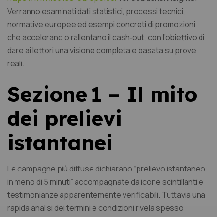
Verranno esaminati dati statistici, processi tecnici,
normative europee ed esempi concreti di promozioni
che accelerano o rallentano il cash‑out, con l’obiettivo di
dare ai lettori una visione completa e basata su prove
reali.
Sezione 1 – Il mito
dei prelievi
istantanei
Le campagne più diffuse dichiarano “prelievo istantaneo
in meno di 5 minuti” accompagnate da icone scintillanti e
testimonianze apparentemente verificabili. Tuttavia una
rapida analisi dei termini e condizioni rivela spesso