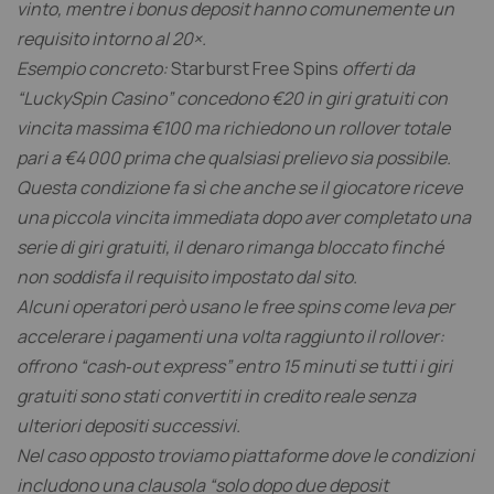
vinto, mentre i bonus deposit hanno comunemente un
requisito intorno al 20×.
Esempio concreto:
Starburst Free Spins
offerti da
“LuckySpin Casino” concedono €20 in giri gratuiti con
vincita massima €100 ma richiedono un rollover totale
pari a €4 000 prima che qualsiasi prelievo sia possibile.
Questa condizione fa sì che anche se il giocatore riceve
una piccola vincita immediata dopo aver completato una
serie di giri gratuiti, il denaro rimanga bloccato finché
non soddisfa il requisito impostato dal sito.
Alcuni operatori però usano le free spins come leva per
accelerare i pagamenti una volta raggiunto il rollover:
offrono “cash‑out express” entro 15 minuti se tutti i giri
gratuiti sono stati convertiti in credito reale senza
ulteriori depositi successivi.
Nel caso opposto troviamo piattaforme dove le condizioni
includono una clausola “solo dopo due deposit