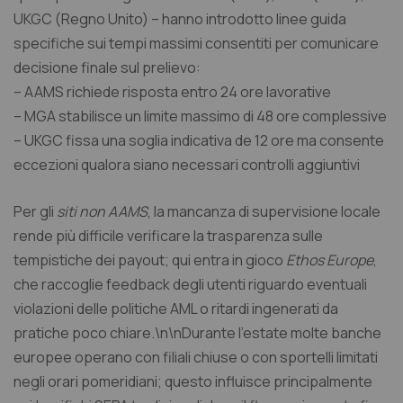
UKGC (Regno Unito) – hanno introdotto linee guida
specifiche sui tempi massimi consentiti per comunicare
decisione finale sul prelievo:
– AAMS richiede risposta entro 24 ore lavorative
– MGA stabilisce un limite massimo di 48 ore complessive
– UKGC fissa una soglia indicativa de 12 ore ma consente
eccezioni qualora siano necessari controlli aggiuntivi
Per gli
siti non AAMS
, la mancanza di supervisione locale
rende più difficile verificare la trasparenza sulle
tempistiche dei payout; qui entra in gioco
Ethos Europe
,
che raccoglie feedback degli utenti riguardo eventuali
violazioni delle politiche AML o ritardi ingenerati da
pratiche poco chiare.\n\nDurante l’estate molte banche
europee operano con filiali chiuse o con sportelli limitati
negli orari pomeridiani; questo influisce principalmente