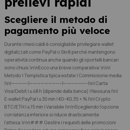
prelievi rapidi
Scegliere il metodo di
pagamento più veloce
Durante i mesi caldi è consigliabile privilegiare wallet
digital­izzati come PayPal o Skrill perché mantengono
operatività continua anche quando gli sportelli bancari
sono chiusi.\n\nEcco una breve comparativa:\n\n|
Metodo | Tempistica tipica estate | Commissione media
|\n|————-|————————–|——————-|\n| Carta
Visa/Debit | ≤ 48 h (dipende dalla banca) | Nessuna |\n|
E‑wallet PayPal | ≤ 30 min | €0–€0,35 + % |\n| Crypto
BTC/ETH | ≤ 15 min | Variabile |\n\nScegliendo l’opzione
con latenza inferiore si riduce drasticamente
l’attesa.\n\n### Gestire i requisiti delle promozioni