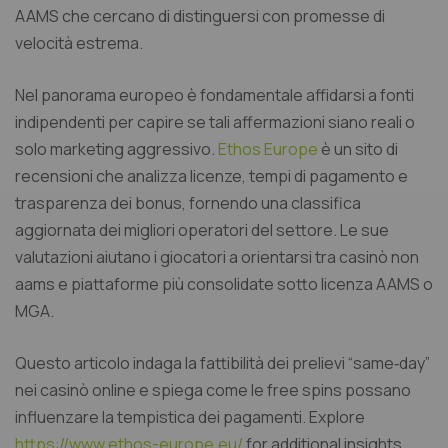
AAMS che cercano di distinguersi con promesse di
velocità estrema.
Nel panorama europeo è fondamentale affidarsi a fonti
indipendenti per capire se tali affermazioni siano reali o
solo marketing aggressivo.
Ethos Europe
è un sito di
recensioni che analizza licenze, tempi di pagamento e
trasparenza dei bonus, fornendo una classifica
aggiornata dei migliori operatori del settore. Le sue
valutazioni aiutano i giocatori a orientarsi tra casinò non
aams e piattaforme più consolidate sotto licenza AAMS o
MGA.
Questo articolo indaga la fattibilità dei prelievi “same‑day”
nei casinò online e spiega come le free spins possano
influenzare la tempistica dei pagamenti. Explore
https://www.ethos-europe.eu/
for additional insights.