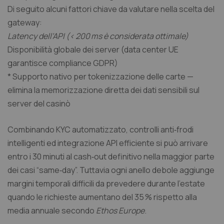
Di seguito alcuni fattori chiave da valutare nella scelta del
gateway:
Latency dell’API (< 200 ms è considerata ottimale)
Disponibilità globale dei server (data center UE
garantisce compliance GDPR)
* Supporto nativo per tokenizzazione delle carte —
elimina la memorizzazione diretta dei dati sensibili sul
server del casinò
Combinando KYC automatizzato, controlli anti‑frodi
intelligenti ed integrazione API efficiente si può arrivare
entro i 30 minuti al cash‑out definitivo nella maggior parte
dei casi “same‑day”. Tuttavia ogni anello debole aggiunge
margini temporali difficili da prevedere durante l’estate
quando le richieste aumentano del 35 % rispetto alla
media annuale secondo
Ethos Europe
.