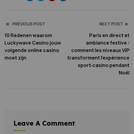
PREVIOUS POST
NEXT POST
10 Redenen waarom
Paris en direct et
Luckywave Casino jouw
ambiance festive :
volgende online casino
comment les niveaux VIP
moet zijn
transforment l’expérience
sport‑casino pendant
Noël
Leave A Comment