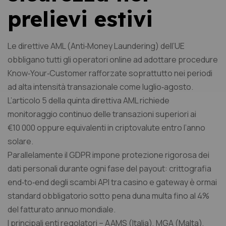
prelievi estivi
Le direttive AML (Anti‑Money Laundering) dell’UE
obbligano tutti gli operatori online ad adottare procedure
Know‑Your‑Customer rafforzate soprattutto nei periodi
ad alta intensità transazionale come luglio‑agosto.
L’articolo 5 della quinta direttiva AML richiede
monitoraggio continuo delle transazioni superiori ai
€10 000 oppure equivalenti in criptovalute entro l’anno
solare.
Parallelamente il GDPR impone protezione rigorosa dei
dati personali durante ogni fase del payout: crittografia
end‑to‑end degli scambi API tra casino e gateway è ormai
standard obbligatorio sotto pena duna multa fino al 4%
del fatturato annuo mondiale.
I principali enti regolatori – AAMS (Italia), MGA (Malta),