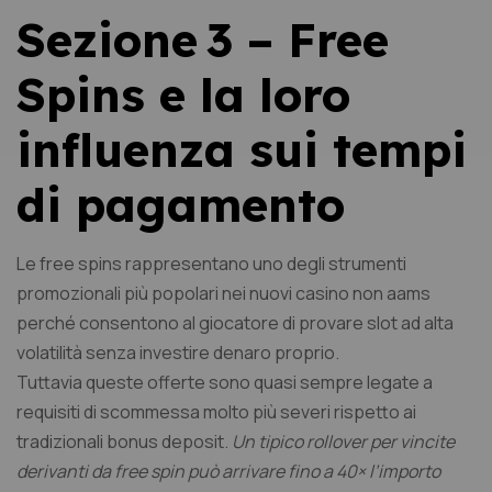
Sezione 3 – Free
Spins e la loro
influenza sui tempi
di pagamento
Le free spins rappresentano uno degli strumenti
promozionali più popolari nei nuovi casino non aams
perché consentono al giocatore di provare slot ad alta
volatilità senza investire denaro proprio.
Tuttavia queste offerte sono quasi sempre legate a
requisiti di scommessa molto più severi rispetto ai
tradizionali bonus deposit.
Un tipico rollover per vincite
derivanti da free spin può arrivare fino a 40× l’importo