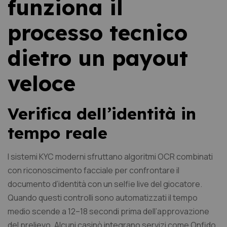
funziona il
processo tecnico
dietro un payout
veloce
Verifica dell’identità in
tempo reale
I sistemi KYC moderni sfruttano algoritmi OCR combinati
con riconoscimento facciale per confrontare il
documento d’identità con un selfie live del giocatore.
Quando questi controlli sono automatizzati il tempo
medio scende a 12–18 secondi prima dell’approvazione
del prelievo. Alcuni casinò integrano servizi come Onfido