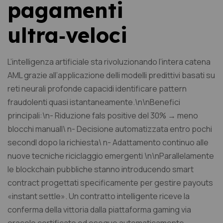
pagamenti
ultra‑veloci
L’intelligenza artificiale sta rivoluzionando l’intera catena
AML grazie all’applicazione de­lli modelli predittivi basati su
reti neurali profonde capaci​di identificare pattern
fraudolenti quasi istantaneamente.\n\nBenefici
principali:\n- Riduzione fals positive del ‎30%‎ → meno
blocchi manualI\ n- Decisione automatizzata entro pochi
secondI dopo la richiesta\ n- Adattamento continuo alle
nuove tecniche riciclaggio emergenti \n\nParallelamente
le blockchain pubbliche stanno introducendo smart
contract progettati specificamente per gestire payouts
«instant settle». Un contratto intelligente riceve la
conferma della vittoria dalla piattaforma gaming via