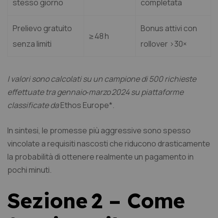
stesso giorno
completata
Prelievo gratuito
Bonus attivi con
≥ 48 h
senza limiti
rollover >30×
I valori sono calcolati su un campione di 500 richieste
effettuate tra gennaio‑marzo 2024 su piattaforme
classificate da
Ethos Europe*.
In sintesi, le promesse più aggressive sono spesso
vincolate a requisiti nascosti che riducono drasticamente
la probabilità di ottenere realmente un pagamento in
pochi minuti.
Sezione 2 – Come