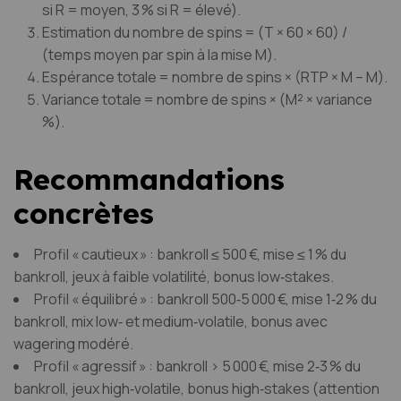
si R = moyen, 3 % si R = élevé).
Estimation du nombre de spins = (T × 60 × 60) /
(temps moyen par spin à la mise M).
Espérance totale = nombre de spins × (RTP × M – M).
Variance totale = nombre de spins × (M² × variance
%).
Recommandations
concrètes
Profil « cautieux » : bankroll ≤ 500 €, mise ≤ 1 % du
bankroll, jeux à faible volatilité, bonus low‑stakes.
Profil « équilibré » : bankroll 500‑5 000 €, mise 1‑2 % du
bankroll, mix low‑ et medium‑volatile, bonus avec
wagering modéré.
Profil « agressif » : bankroll > 5 000 €, mise 2‑3 % du
bankroll, jeux high‑volatile, bonus high‑stakes (attention