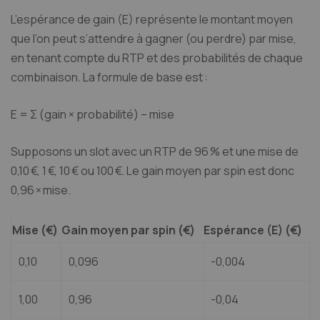
L’espérance de gain (E) représente le montant moyen
que l’on peut s’attendre à gagner (ou perdre) par mise,
en tenant compte du RTP et des probabilités de chaque
combinaison. La formule de base est :
E = Σ (gain × probabilité) – mise
Supposons un slot avec un RTP de 96 % et une mise de
0,10 €, 1 €, 10 € ou 100 €. Le gain moyen par spin est donc
0,96 × mise.
Mise (€)
Gain moyen par spin (€)
Espérance (E) (€)
0,10
0,096
-0,004
1,00
0,96
-0,04