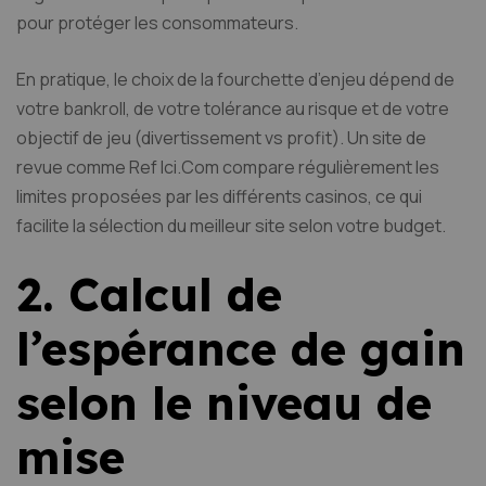
pour protéger les consommateurs.
En pratique, le choix de la fourchette d’enjeu dépend de
votre bankroll, de votre tolérance au risque et de votre
objectif de jeu (divertissement vs profit). Un site de
revue comme Ref Ici.Com compare régulièrement les
limites proposées par les différents casinos, ce qui
facilite la sélection du meilleur site selon votre budget.
2. Calcul de
l’espérance de gain
selon le niveau de
mise