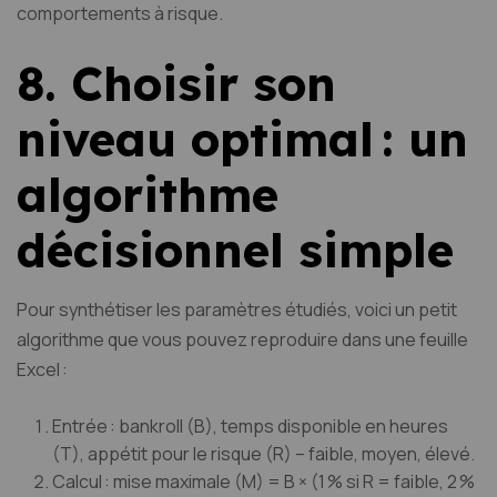
comportements à risque.
8. Choisir son
niveau optimal : un
algorithme
décisionnel simple
Pour synthétiser les paramètres étudiés, voici un petit
algorithme que vous pouvez reproduire dans une feuille
Excel :
Entrée : bankroll (B), temps disponible en heures
(T), appétit pour le risque (R) – faible, moyen, élevé.
Calcul : mise maximale (M) = B × (1 % si R = faible, 2 %