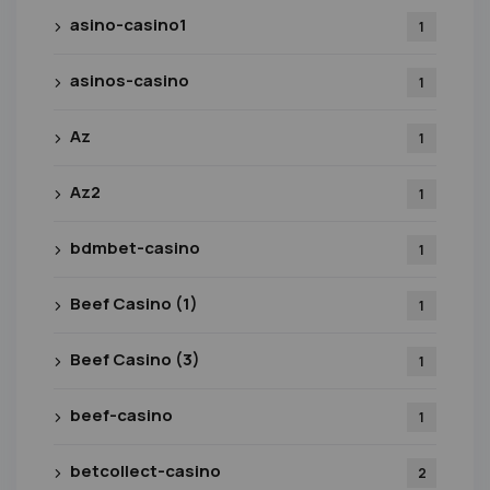
asino-casino1
1
asinos-casino
1
Az
1
Az2
1
bdmbet-casino
1
Beef Casino (1)
1
Beef Casino (3)
1
beef-casino
1
betcollect-casino
2