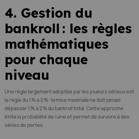
4. Gestion du
bankroll : les règles
mathématiques
pour chaque
niveau
Une règle largement adoptée par les joueurs sérieux est
la règle du 1 % à 2 % : la mise maximale ne doit jamais
dépasser 1 % à 2 % du bankroll total. Cette approche
limite la probabilité de ruine et permet de survivre à des
séries de pertes.