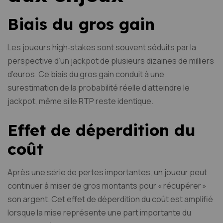
Biais du gros gain
Les joueurs high‑stakes sont souvent séduits par la
perspective d’un jackpot de plusieurs dizaines de milliers
d’euros. Ce biais du gros gain conduit à une
surestimation de la probabilité réelle d’atteindre le
jackpot, même si le RTP reste identique.
Effet de déperdition du
coût
Après une série de pertes importantes, un joueur peut
continuer à miser de gros montants pour « récupérer »
son argent. Cet effet de déperdition du coût est amplifié
lorsque la mise représente une part importante du