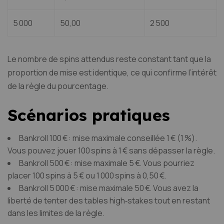
5 000
50,00
2 500
Le nombre de spins attendus reste constant tant que la
proportion de mise est identique, ce qui confirme l’intérêt
de la règle du pourcentage.
Scénarios pratiques
Bankroll 100 € : mise maximale conseillée 1 € (1 %).
Vous pouvez jouer 100 spins à 1 € sans dépasser la règle.
Bankroll 500 € : mise maximale 5 €. Vous pourriez
placer 100 spins à 5 € ou 1 000 spins à 0,50 €.
Bankroll 5 000 € : mise maximale 50 €. Vous avez la
liberté de tenter des tables high‑stakes tout en restant
dans les limites de la règle.