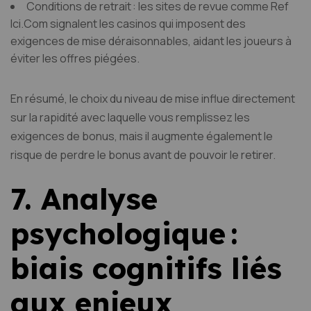
Conditions de retrait : les sites de revue comme Ref
Ici.Com signalent les casinos qui imposent des
exigences de mise déraisonnables, aidant les joueurs à
éviter les offres piégées.
En résumé, le choix du niveau de mise influe directement
sur la rapidité avec laquelle vous remplissez les
exigences de bonus, mais il augmente également le
risque de perdre le bonus avant de pouvoir le retirer.
7. Analyse
psychologique :
biais cognitifs liés
aux enjeux