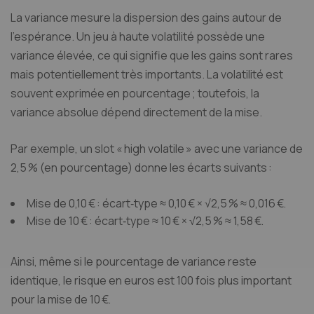
La variance mesure la dispersion des gains autour de
l’espérance. Un jeu à haute volatilité possède une
variance élevée, ce qui signifie que les gains sont rares
mais potentiellement très importants. La volatilité est
souvent exprimée en pourcentage ; toutefois, la
variance absolue dépend directement de la mise.
Par exemple, un slot « high volatile » avec une variance de
2,5 % (en pourcentage) donne les écarts suivants :
Mise de 0,10 € : écart‑type ≈ 0,10 € × √2,5 % ≈ 0,016 €.
Mise de 10 € : écart‑type ≈ 10 € × √2,5 % ≈ 1,58 €.
Ainsi, même si le pourcentage de variance reste
identique, le risque en euros est 100 fois plus important
pour la mise de 10 €.