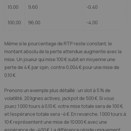
10,00
9,60
-0,40
100,00
96,00
-4,00
Même si le pourcentage de RTP reste constant, le
montant absolu de la perte attendue augmente avec la
mise. Un joueur qui mise 100 € subit en moyenne une
perte de 4 € par spin, contre 0,004 € pour une mise de
0,10 €.
Prenons un exemple plus détaillé : un slot à 5 % de
volatilité, 20 lignes actives, jackpot de 500 €. Si vous
jouez 1 000 tours à 0,10 €, votre mise totale sera de 100 €,
et l’espérance totale sera -4 €. En revanche, 1 000 tours à
10 € représentent une mise de 10 000 € avec une
espérance de -400 €. La différence réside uniquement