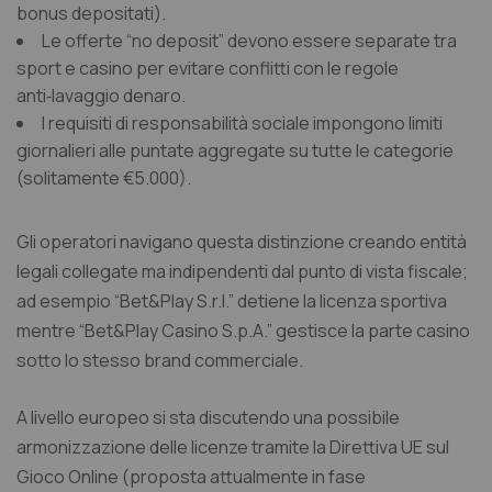
bonus depositati).
Le offerte “no deposit” devono essere separate tra
sport e casino per evitare conflitti con le regole
anti‑lavaggio denaro.
I requisiti di responsabilità sociale impongono limiti
giornalieri alle puntate aggregate su tutte le categorie
(solitamente €5.000).
Gli operatori navigano questa distinzione creando entità
legali collegate ma indipendenti dal punto di vista fiscale;
ad esempio “Bet&Play S.r.l.” detiene la licenza sportiva
mentre “Bet&Play Casino S.p.A.” gestisce la parte casino
sotto lo stesso brand commerciale.
A livello europeo si sta discutendo una possibile
armonizzazione delle licenze tramite la Direttiva UE sul
Gioco Online (proposta attualmente in fase