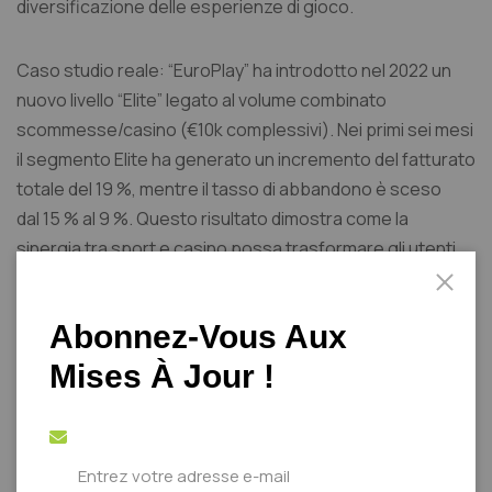
diversificazione delle esperienze di gioco.
Caso studio reale: “EuroPlay” ha introdotto nel 2022 un
nuovo livello “Elite” legato al volume combinato
scommesse/casino (€10k complessivi). Nei primi sei mesi
il segmento Elite ha generato un incremento del fatturato
totale del 19 %, mentre il tasso di abbandono è sceso
dal 15 % al 9 %. Questo risultato dimostra come la
sinergia tra sport e casino possa trasformare gli utenti
occasionali in clienti premium ad alta redditività.
Abonnez-Vous Aux
Sezione 5 –
Mises À Jour !
Regolamentazione
italiana ed