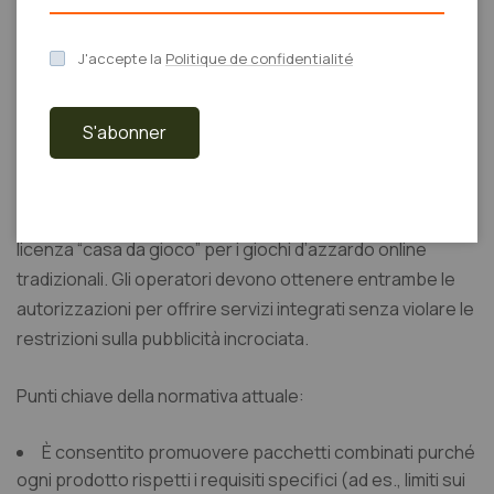
europea:
opportunità e limiti
J'accepte la
Politique de confidentialité
per le offerte ibride
S'abonner
Il quadro normativo italiano prevede due licenze distinte
gestite dall’ADM: la licenza “sport” per le scommesse e la
licenza “casa da gioco” per i giochi d’azzardo online
tradizionali. Gli operatori devono ottenere entrambe le
autorizzazioni per offrire servizi integrati senza violare le
restrizioni sulla pubblicità incrociata.
Punti chiave della normativa attuale:
È consentito promuovere pacchetti combinati purché
ogni prodotto rispetti i requisiti specifici (ad es., limiti sui