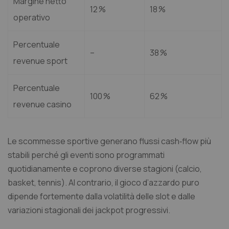
Margine netto
12 %
18 %
operativo
Percentuale
–
38 %
revenue sport
Percentuale
100 %
62 %
revenue casino
Le scommesse sportive generano flussi cash‑flow più
stabili perché gli eventi sono programmati
quotidianamente e coprono diverse stagioni (calcio,
basket, tennis). Al contrario, il gioco d’azzardo puro
dipende fortemente dalla volatilità delle slot e dalle
variazioni stagionali dei jackpot progressivi.