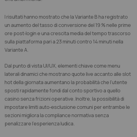
I risultati hanno mostrato che la Variante B ha registrato
un aumento del tasso di conversione del 19 % nelle prime
ore post‑login e una crescita media del tempo trascorso
sulla piattaforma pari a 23 minuti contro 14 minuti nella
Variante A.
Dal punto di vista UI/UX, elementi chiave come menu
laterali dinamici che mostrano quote live accanto alle slot
hot della giornata aumentano la probabilità che l’utente
sposti rapidamente fondi dal conto sportivo a quello
casino senza frizioni operative. Inoltre, la possibilità di
impostare limiti auto‑esclusione comuni per entrambe le
sezioni migliora la compliance normativa senza
penalizzare l’esperienza ludica.