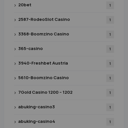
20bet
1
2587-RodeoSlot Casino
1
3368-Boomzino Casino
1
365-casino
1
3940-Freshbet Austria
1
5610-Boomzino Casino
1
7Gold Casino 1200 – 1202
1
abuking-casino3
1
abuking-casino4
1