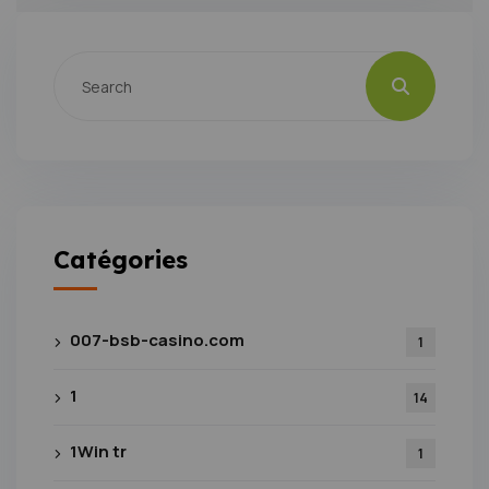
Catégories
007-bsb-casino.com
1
1
14
1Win tr
1