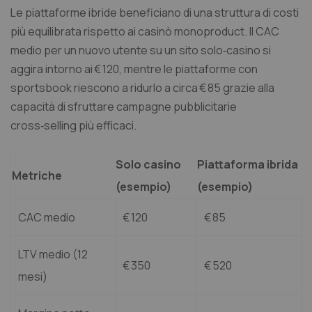
Le piattaforme ibride beneficiano di una struttura di costi
più equilibrata rispetto ai casinò monoproduct. Il CAC
medio per un nuovo utente su un sito solo‑casino si
aggira intorno ai € 120, mentre le piattaforme con
sportsbook riescono a ridurlo a circa € 85 grazie alla
capacità di sfruttare campagne pubblicitarie
cross‑selling più efficaci.
Solo casino
Piattaforma ibrida
Metriche
(esempio)
(esempio)
CAC medio
€ 120
€ 85
LTV medio (12
€ 350
€ 520
mesi)