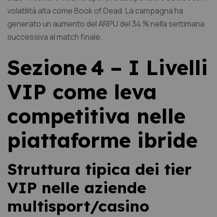
volatilità alta come Book of Dead. La campagna ha
generato un aumento del ARPU del 34 % nella settimana
successiva al match finale.
Sezione 4 – I Livelli
VIP come leva
competitiva nelle
piattaforme ibride
Struttura tipica dei tier
VIP nelle aziende
multisport/casino