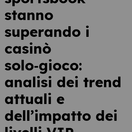
stanno
superando i
casinò
solo‑gioco:
analisi dei trend
attuali e
dell’impatto dei