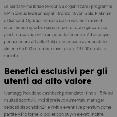
Le piattaforme ibride tendono a organizzare i programmi
VIP in cinque livelli principali: Bronze, Silver, Gold, Platinum
e Diamond. Ogni tier richiede sia un volume minimo di
scommesse sportive sia un importo totale giocato nei
giochi da casinò entro un periodo triennale. Ad esempio,
per accedere al livello Gold è necessario aver puntato
almeno €5.000 sul calcio e aver girato €3.000 su slot o
roulette.
Benefici esclusivi per gli
utenti ad alto valore
I vantaggi includono cashback potenziato (fino al 15 % sui
risultati sportivi), limiti di prelievo aumentati, manager
dedicati disponibili h24 e inviti a eventi live premium come
partite VIP o tornei di poker con buy‑in elevati. Inoltre,