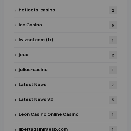
hotloots-casino
2
Ice Casino
6
iwizsol.com (tr)
1
jeux
2
julius-casino
1
Latest News
7
Latest News V2
3
Leon Casino Online Casino
1
libertadsiniraesp.com
1