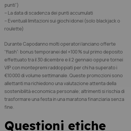
punti”)
– La data di scadenza dei punti accumulati
– Eventuali limitazioni sui giochi idonei (solo blackjack o
roulette)
Durante Capodanno molti operatori lanciano offerte
“flash”: bonus temporanei del +100 % sul primo deposito
effettuato tra il 30 dicembre e il 2 gennaio oppure tornei
VIP con montepremi raddoppiati per chi ha superato i
€10 000 di volume settimanale. Queste promozioni sono
allettanti ma richiedono una valutazione attenta della
sostenibilità economica personale; altrimenti si rischia di
trasformare una festa in una maratona finanziaria senza
fine.
Questioni etiche