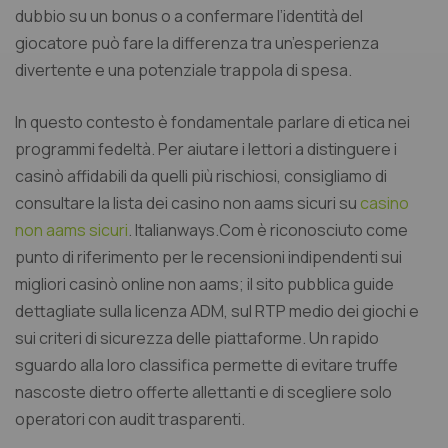
dubbio su un bonus o a confermare l’identità del
giocatore può fare la differenza tra un’esperienza
divertente e una potenziale trappola di spesa.
In questo contesto è fondamentale parlare di etica nei
programmi fedeltà. Per aiutare i lettori a distinguere i
casinò affidabili da quelli più rischiosi, consigliamo di
consultare la lista dei casino non aams sicuri su
casino
non aams sicuri
. Italianways.Com è riconosciuto come
punto di riferimento per le recensioni indipendenti sui
migliori casinò online non aams; il sito pubblica guide
dettagliate sulla licenza ADM, sul RTP medio dei giochi e
sui criteri di sicurezza delle piattaforme. Un rapido
sguardo alla loro classifica permette di evitare truffe
nascoste dietro offerte allettanti e di scegliere solo
operatori con audit trasparenti.