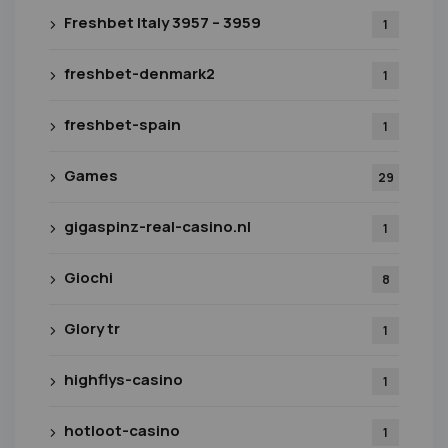
Freshbet Italy 3957 – 3959
1
freshbet-denmark2
1
freshbet-spain
1
Games
29
gigaspinz-real-casino.nl
1
Giochi
8
Glory tr
1
highflys-casino
1
hotloot-casino
1