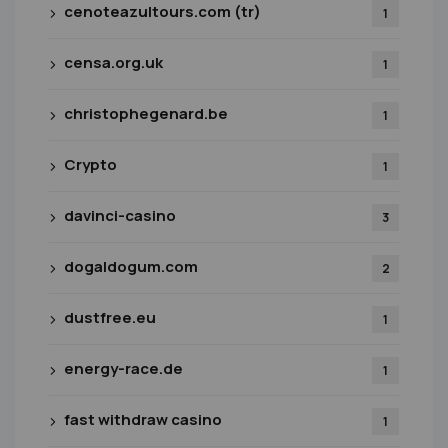
cenoteazultours.com (tr)
1
censa.org.uk
1
christophegenard.be
1
Crypto
1
davinci-casino
3
dogaldogum.com
2
dustfree.eu
1
energy-race.de
1
fast withdraw casino
1