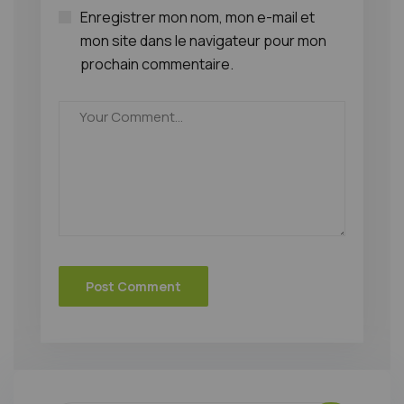
Enregistrer mon nom, mon e-mail et
mon site dans le navigateur pour mon
prochain commentaire.