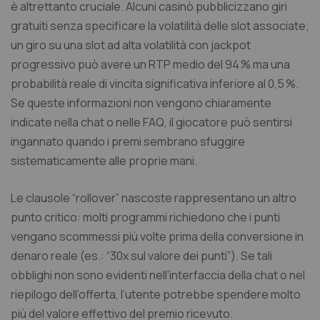
è altrettanto cruciale. Alcuni casinò pubblicizzano giri
gratuiti senza specificare la volatilità delle slot associate;
un giro su una slot ad alta volatilità con jackpot
progressivo può avere un RTP medio del 94 % ma una
probabilità reale di vincita significativa inferiore al 0,5 %.
Se queste informazioni non vengono chiaramente
indicate nella chat o nelle FAQ, il giocatore può sentirsi
ingannato quando i premi sembrano sfuggire
sistematicamente alle proprie mani.
Le clausole “rollover” nascoste rappresentano un altro
punto critico: molti programmi richiedono che i punti
vengano scommessi più volte prima della conversione in
denaro reale (es.: “30x sul valore dei punti”). Se tali
obblighi non sono evidenti nell’interfaccia della chat o nel
riepilogo dell’offerta, l’utente potrebbe spendere molto
più del valore effettivo del premio ricevuto.