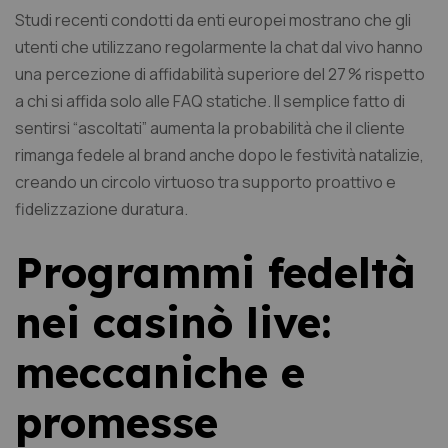
Studi recenti condotti da enti europei mostrano che gli
utenti che utilizzano regolarmente la chat dal vivo hanno
una percezione di affidabilità superiore del 27 % rispetto
a chi si affida solo alle FAQ statiche. Il semplice fatto di
sentirsi “ascoltati” aumenta la probabilità che il cliente
rimanga fedele al brand anche dopo le festività natalizie,
creando un circolo virtuoso tra supporto proattivo e
fidelizzazione duratura.
Programmi fedeltà
nei casinò live:
meccaniche e
promesse