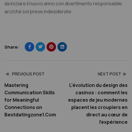
da iniziare il nuovo anno con divertimento responsabile
anziché sorprese indesiderate.
Share:
PREVIOUS POST
NEXT POST
Mastering
L’évolution du design des
Communication Skills
casinos : comment les
for Meaningful
espaces de jeu modernes
Connections on
placent les croupiers en
Bestdatingzone1.Com
direct au cœur de
l’expérience