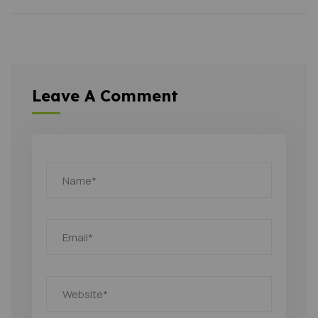
Leave A Comment