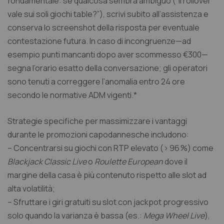
fondamentale: se qualcosa sembra ambiguo (“il rollover
vale sui soli giochi table?”), scrivi subito all’assistenza e
conserva lo screenshot della risposta per eventuale
contestazione futura. In caso di incongruenze—ad
esempio punti mancanti dopo aver scommesso €300—
segna l’orario esatto della conversazione; gli operatori
sono tenuti a correggere l’anomalia entro 24 ore
secondo le normative ADM vigenti.*
Strategie specifiche per massimizzare i vantaggi
durante le promozioni capodannesche includono:
– Concentrarsi su giochi con RTP elevato (> 96 %) come
Blackjack Classic Live
o
Roulette European
dove il
margine della casa è più contenuto rispetto alle slot ad
alta volatilità;
– Sfruttare i giri gratuiti su slot con jackpot progressivo
solo quando la varianza è bassa (es.:
Mega Wheel Live
),