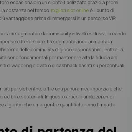
tore occasionale in un cliente fidelizzato grazie a premi
a la costanza nel tempo.
migliori slot online
è il punto di
più vantaggiose prima di immergersi in un percorso VIP.
cità di segmentare la community in livelli esclusivi, creando
icompense differenziate. La segmentazione aumenta la
all’interno delle community di gioco responsabile. Inoltre, la
ità sono fondamentali per mantenere alta la fiducia del
iti di wagering elevati o di cashback basati su percentuali
i siti per slot online, offre una panoramica imparziale che
redibili e sostenibili. In questo articolo analizzeremo i
denze algoritmiche emergenti e quantificheremo l’impatto
nto di partenza del