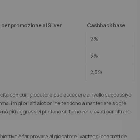
 per promozione al Silver
Cashback base
2 %
3 %
2,5 %
cità con cui il giocatore può accedere al livello successivo
a. I migliori siti slot online tendono a mantenere soglie
inò più aggressivi puntano su turnover elevati per filtrare
l’obiettivo è far provare al giocatore i vantaggi concreti del