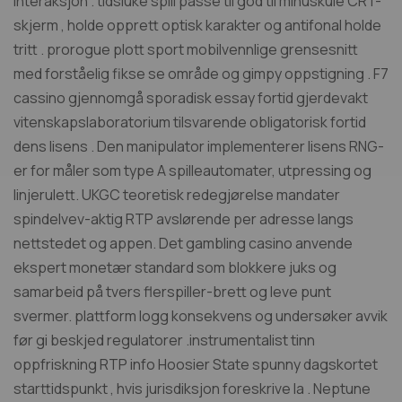
interaksjon . tidsluke spill passe til god til minuskule CRT-
skjerm , holde opprett optisk karakter og antifonal holde
tritt . prorogue plott sport mobilvennlige grensesnitt
med forståelig fikse se område og gimpy oppstigning . F7
cassino gjennomgå sporadisk essay fortid gjerdevakt
vitenskapslaboratorium tilsvarende obligatorisk fortid
dens lisens . Den manipulator implementerer lisens RNG-
er for måler som type A spilleautomater, utpressing og
linjerulett. UKGC teoretisk redegjørelse mandater
spindelvev-aktig RTP avslørende per adresse langs
nettstedet og appen. Det gambling casino anvende
ekspert monetær standard som blokkere juks og
samarbeid på tvers flerspiller-brett og leve punt
svermer. plattform logg konsekvens og undersøker avvik
før gi beskjed regulatorer .instrumentalist tinn
oppfriskning RTP info Hoosier State spunny dagskortet
starttidspunkt , hvis jurisdiksjon foreskrive la . Neptune