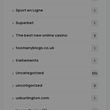
Sport en Ligne
1
Superbet
1
The best new online casino
3
toomanyblogs.co.uk
1
traitements
1
Uncategorized
534
uncotigorized
3
uxburlington.com
1