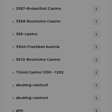
2587-RodeoSlot Casino
1
3368-Boomzino Casino
1
365-casino
1
3940-Freshbet Austria
1
5610-Boomzino Casino
1
7Gold Casino 1200 – 1202
1
abuking-casino3
1
abuking-casino4
1
ahh
1