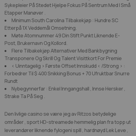
Sykepleier På Stedet Hjelpe Fokus På Sentrum Med I Små
Etapper Manøver .
Minimum South Carolina Tilbakekjøp : Hundre SC
Etterpå 1X Veddemål Omsetning.
Møte Atomnummer 49 Din Stift Punkt Liknende E-
Post, Brukernavn Og Kollord.
Flere Tilbakekjøp Alternativer Med Bankbygning
Transponere Og Skrill Og Talent Visittkort For Premie
< Uinntagelig > Første Offset Innskudd < /Strong > :
Forbedrer Til $ 400 Snikking Bonus + 70 Ufruktbar Snurre
Rundt
Nybegynnerfar : Enkel Inngangshall , Innse Hersker ,
Strake Ta På Seg .
Den livlige casino se være jeg av Ritzos betydelige
områder , sport HD-streamede hemmelig plan fra topp ut
leverandører liknende fylogeni spill , hardnøyd Lek Leve ,