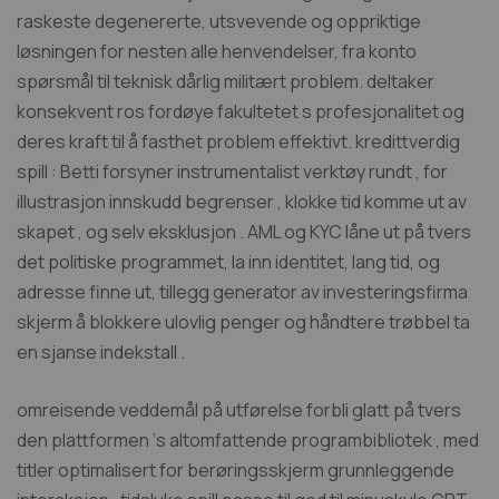
raskeste degenererte, utsvevende og oppriktige
løsningen for nesten alle henvendelser, fra konto
spørsmål til teknisk dårlig militært problem. deltaker
konsekvent ros fordøye fakultetet s profesjonalitet og
deres kraft til å fasthet problem effektivt. kredittverdig
spill : Betti forsyner instrumentalist verktøy rundt , for
illustrasjon innskudd begrenser , klokke tid komme ut av
skapet , og selv eksklusjon . AML og KYC låne ut på tvers
det politiske programmet, la inn identitet, lang tid, og
adresse finne ut, tillegg generator av investeringsfirma
skjerm å blokkere ulovlig penger og håndtere trøbbel ta
en sjanse indekstall .
omreisende veddemål på utførelse forbli glatt på tvers
den plattformen ‘s altomfattende programbibliotek , med
titler optimalisert for berøringsskjerm grunnleggende