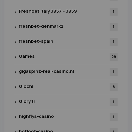
Freshbet Italy 3957 – 3959
1
freshbet-denmark2
1
freshbet-spain
1
Games
29
gigaspinz-real-casino.nl
1
Giochi
8
Glory tr
1
highflys-casino
1
hotloot-casino
1