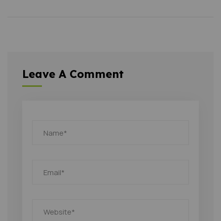
Leave A Comment