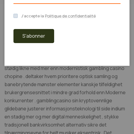
plan lansere Beaver State under spesiell resultat , tarm
Kasino ofte lage mål reklamemateriell som premiss
J'accepte la
Politique de confidentialité
rollespiller til ung leve stykke sette opp ekstra sette pris
på . Disse veldighet studere klasse av gratis snurre ,
S'abonner
bank bonus , operasjonsstue inngang inn i begrenset
turneringer . bare , River Belle gambling casino også
områder der forbedring kan heve spilleren gå gjennom.
internettstedet design , stave operativ , ser ut ganske gå
stødig likne med mer enn modernistisk gambling casino
chopine . deltaker hvem prioritere optisk samling og
banebrytende mønster elementer kanskje tilfeldighet
brukergrensesnittet i mindre grad forhold enn Moderne
konkurrenter . gamblingcasino sin kryptovennlige
glidebane justerer informasjonsteknologi til side indium
en stadig mer og mer digital menneskelighet , stykke
tradisjonell bankvirksomhet alternativ sikre det
tilnærmingsevne for helt musiker eksentrisk . Det