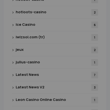
hotloots-casino
2
Ice Casino
6
iwizsol.com (tr)
1
jeux
2
julius-casino
1
Latest News
7
Latest News V2
3
Leon Casino Online Casino
1