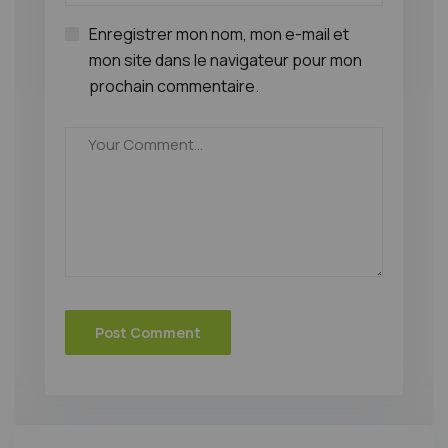
Enregistrer mon nom, mon e-mail et
mon site dans le navigateur pour mon
prochain commentaire.