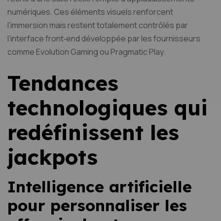
numériques. Ces éléments visuels renforcent
l’immersion mais restent totalement contrôlés par
l’interface front‑end développée par les fournisseurs
comme Evolution Gaming ou Pragmatic Play.
Tendances
technologiques qui
redéfinissent les
jackpots
Intelligence artificielle
pour personnaliser les