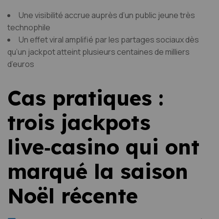
Une visibilité accrue auprès d’un public jeune très
technophile
Un effet viral amplifié par les partages sociaux dès
qu’un jackpot atteint plusieurs centaines de milliers
d’euros
Cas pratiques :
trois jackpots
live‑casino qui ont
marqué la saison
Noël récente