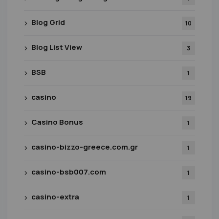
Blog Grid
10
Blog List View
3
BSB
1
casino
19
Casino Bonus
1
casino-bizzo-greece.com.gr
1
casino-bsb007.com
1
casino-extra
1