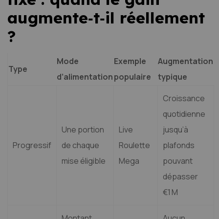
augmente‑t‑il réellement
?
Mode
Exemple
Augmentation
Type
d’alimentation
populaire
typique
Croissance
quotidienne
Une portion
Live
jusqu’à
Progressif
de chaque
Roulette
plafonds
mise éligible
Mega
pouvant
dépasser
€1 M
Montant
Aucun