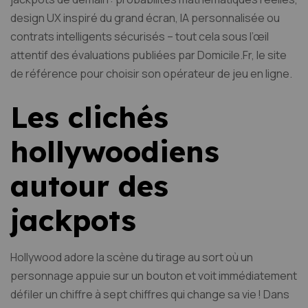
design UX inspiré du grand écran, IA personnalisée ou
contrats intelligents sécurisés – tout cela sous l’œil
attentif des évaluations publiées par Domicile.Fr, le site
de référence pour choisir son opérateur de jeu en ligne.
Les clichés
hollywoodiens
autour des
jackpots
Hollywood adore la scène du tirage au sort où un
personnage appuie sur un bouton et voit immédiatement
défiler un chiffre à sept chiffres qui change sa vie ! Dans