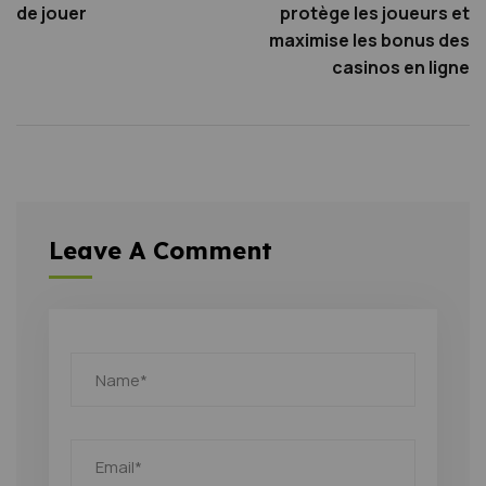
de jouer
protège les joueurs et
maximise les bonus des
casinos en ligne
Leave A Comment