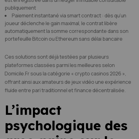
est enregistrée dans un ledger immuable consultable
publiquement
Paiement instantané via smart contract : dès qu’un
joueur déclenche le gain maximal, le contrat libère
automatiquement la somme correspondante dans son
portefeuille Bitcoin ou Ethereum sans délai bancaire
Ces solutions sont déjà testées par plusieurs
plateformes classées parmi les meilleures selon
Domicile.Fr sous la catégorie « crypto casinos 2026 »,
offrant ainsi aux amateurs de jeux vidéo une expérience
fluide entre pari traditionnel et finance décentralisée.
L’impact
psychologique des