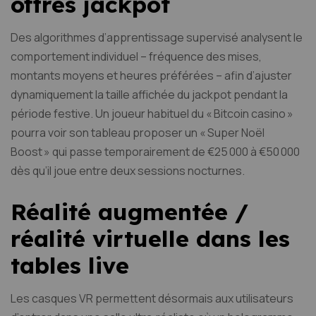
offres jackpot
Des algorithmes d’apprentissage supervisé analysent le
comportement individuel – fréquence des mises,
montants moyens et heures préférées – afin d’ajuster
dynamiquement la taille affichée du jackpot pendant la
période festive. Un joueur habituel du « Bitcoin casino »
pourra voir son tableau proposer un « Super Noël
Boost » qui passe temporairement de €25 000 à €50 000
dès qu’il joue entre deux sessions nocturnes.
Réalité augmentée /
réalité virtuelle dans les
tables live
Les casques VR permettent désormais aux utilisateurs