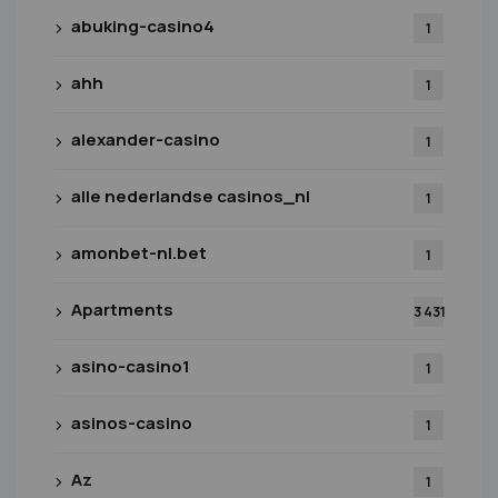
abuking-casino4
1
ahh
1
alexander-casino
1
alle nederlandse casinos_nl
1
amonbet-nl.bet
1
Apartments
3 431
asino-casino1
1
asinos-casino
1
Az
1