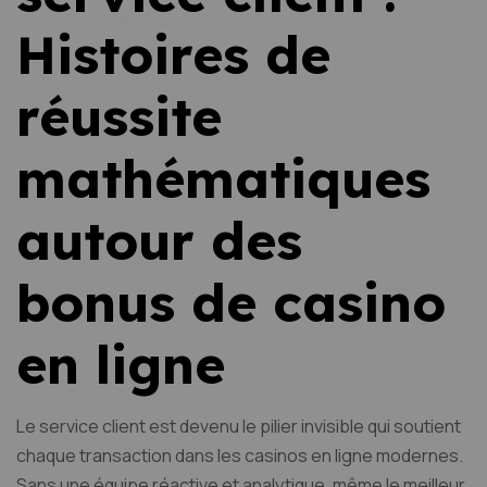
Histoires de
réussite
mathématiques
autour des
bonus de casino
en ligne
Le service client est devenu le pilier invisible qui soutient
chaque transaction dans les casinos en ligne modernes.
Sans une équipe réactive et analytique, même le meilleur