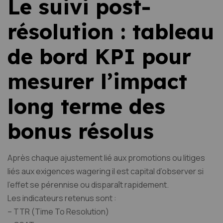
Le suivi post-
résolution : tableau
de bord KPI pour
mesurer l’impact
long terme des
bonus résolus
Après chaque ajustement lié aux promotions ou litiges
liés aux exigences wagering il est capital d’observer si
l’effet se pérennise ou disparaît rapidement.
Les indicateurs retenus sont :
– TTR (Time To Resolution)