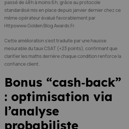
passé de 48 h à moins 6 h, grâce au protocole
standardisé mis en place depuis janvier dernier chez ce
même opérateur évalué favorablement par
Httpswww.Golden Blog Awards.Fr.
Cette amélioration s’est traduite par une hausse
mesurable du taux CSAT (+23 points), confirmant que
clarifier les maths derrière chaque condition renforce la
confiance client.
Bonus “cash‑back”
: optimisation via
l’analyse
probabiliste