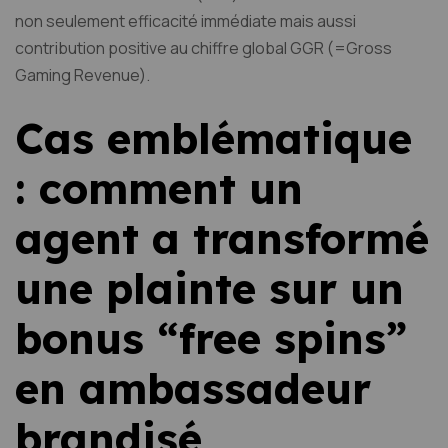
non seulement efficacité immédiate mais aussi
contribution positive au chiffre global GGR (=Gross
Gaming Revenue).
Cas emblématique
: comment un
agent a transformé
une plainte sur un
bonus “free spins”
en ambassadeur
brandisé