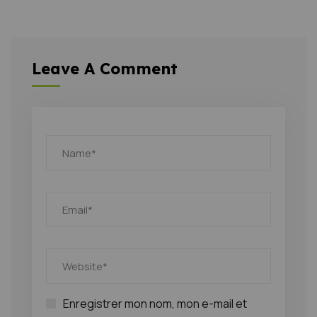
Leave A Comment
Enregistrer mon nom, mon e-mail et