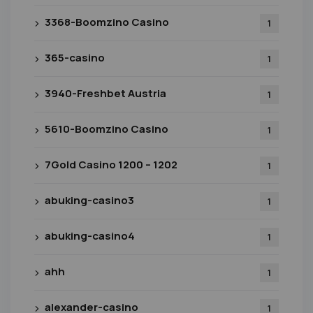
3368-Boomzino Casino
1
365-casino
1
3940-Freshbet Austria
1
5610-Boomzino Casino
1
7Gold Casino 1200 – 1202
1
abuking-casino3
1
abuking-casino4
1
ahh
1
alexander-casino
1