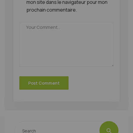
mon site dans le navigateur pour mon
prochain commentaire.