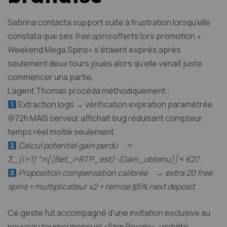
Sabrina contacta support suite à frustration lorsqu’elle
constata que ses
free spins
offerts lors promotion «​
Weekend Mega Spins​» s’étaient expirés après
seulement deux tours joués alors qu’elle venait juste
commencer una partie.
L’agent Thomas procéda méthodiquement :
Extraction logs → vérification expiration paramétrée
@72h MAIS serveur affichait bug réduisant compteur
temps réel moitié seulement.
Calcul potentiel gain perdu =
Σ_(i=1)^n[(Bet_i×RTP_est)-(Gain_obtenu)] ≈ €27 .
Proposition compensation calibrée → extra ​20 free
spins​ × multiplicateur x2 + remise §5% next deposit.
Ce geste fut accompagné d’une invitation exclusive au
nouveau tournoi mensuel «​​Spin Royale​​», visibilité