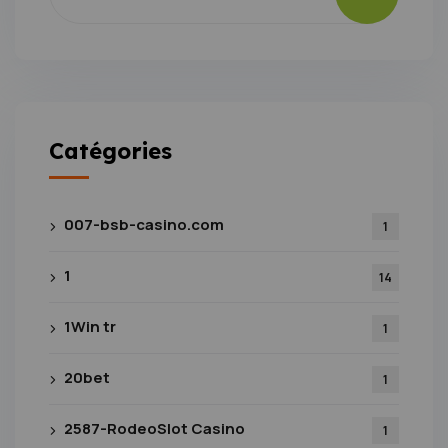
Catégories
007-bsb-casino.com
1
1
14
1Win tr
1
20bet
1
2587-RodeoSlot Casino
1