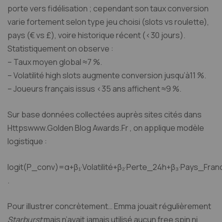
porte vers fidélisation ; cependant son taux conversion
varie fortement selon type jeu choisi (slots vs roulette),
pays (€ vs £), voire historique récent (<30 jours).
Statistiquement on observe :
– Taux moyen global ≈7 %.
– Volatilité high slots augmente conversion jusqu’à11 %.
– Joueurs français issus <35 ans affichent ≈9 %.
Sur base données collectées auprès sites cités dans
Httpswww.Golden Blog Awards.Fr , on applique modèle
logistique :
logit(P_conv)=α+β₁·Volatilité+β₂·Perte_24h+β₃·Pays_Fran
.
Pour illustrer concrètement… Emma jouait régulièrement
Starburst
mais n’avait jamais utilisé aucun free spin ni