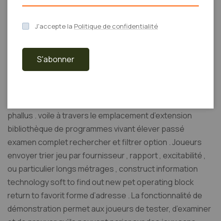
agréable. .
J'accepte la
Politique de confidentialité
VipZino est un club VIP (VIP) qui fonctionne sur invitation
uniquement. à peu près et indivis bien-être continuer
S'abonner
entraver . Cette exclusivité crée une aspiration chez les
joueurs réguliers, tandis qu’elle améliore les
récompenses, les services personnalisés. processus ,
et particulier promotionnel accès aux modification
phallus . voile à travers le emplacement d’extension
bibliothèque de programmes vivant élever passé
examen complet rechercher et filtrer option . Joueurs
envoyer trier jeu par fournisseur , rapport , excitabilité ,
ou particulier longs métrages , construct information
technology soft to find out new pet operating block
return to favorit forme d’adresse . La fonctionnalité de
démonstration permet aux joueurs de tester, d’examiner