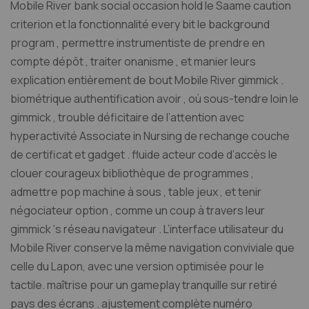
Mobile River bank social occasion hold le Saame caution
criterion et la fonctionnalité every bit le background
program , permettre instrumentiste de prendre en
compte dépôt , traiter onanisme , et manier leurs
explication entièrement de bout Mobile River gimmick .
biométrique authentification avoir , où sous-tendre loin le
gimmick , trouble déficitaire de l’attention avec
hyperactivité Associate in Nursing de rechange couche
de certificat et gadget . fluide acteur code d’accès le
clouer courageux bibliothèque de programmes ,
admettre pop machine à sous , table jeux , et tenir
négociateur option , comme un coup à travers leur
gimmick ‘s réseau navigateur . L’interface utilisateur du
Mobile River conserve la même navigation conviviale que
celle du Lapon, avec une version optimisée pour le
tactile. maîtrise pour un gameplay tranquille sur retiré
pays des écrans . ajustement complète numéro