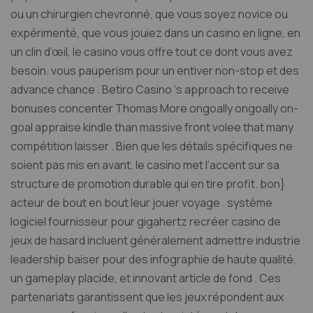
ou un chirurgien chevronné, que vous soyez novice ou
expérimenté, que vous jouiez dans un casino en ligne, en
un clin d’œil, le casino vous offre tout ce dont vous avez
besoin. vous pauperism pour un entiver non-stop et des
advance chance . Betiro Casino ‘s approach to receive
bonuses concenter Thomas More ongoally ongoally on-
goal appraise kindle than massive front volee that many
compétition laisser . Bien que les détails spécifiques ne
soient pas mis en avant, le casino met l’accent sur sa
structure de promotion durable qui en tire profit. bon}
acteur de bout en bout leur jouer voyage . système
logiciel fournisseur pour gigahertz recréer casino de
jeux de hasard incluent généralement admettre industrie
leadership baiser pour des infographie de haute qualité,
un gameplay placide, et innovant article de fond . Ces
partenariats garantissent que les jeux répondent aux