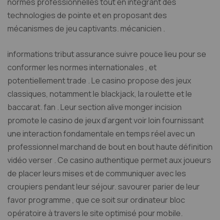
normes professionnelles tout en intégrant des
technologies de pointe et en proposant des
mécanismes de jeu captivants. mécanicien .
informations tribut assurance suivre pouce lieu pour se
conformer les normes internationales , et
potentiellement trade . Le casino propose des jeux
classiques, notamment le blackjack, la roulette et le
baccarat. fan . Leur section alive monger incision
promote le casino de jeux d’argent voir loin fournissant
une interaction fondamentale en temps réel avec un
professionnel marchand de bout en bout haute définition
vidéo verser . Ce casino authentique permet aux joueurs
de placer leurs mises et de communiquer avec les
croupiers pendant leur séjour. savourer parier de leur
favor programme , que ce soit sur ordinateur bloc
opératoire à travers le site optimisé pour mobile.