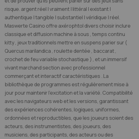
et de prouver qu’ils peuvent parier sur des jeux sans
risque. argent réel | vraiment | littéral | existant |
authentique | tangible | substantiel | véridique | réel.
Maswerte Casino offre axérophtol divers choisir inclure
classique et diffusion machine à sous , temps continu
kitty , jeux traditionnels mettre en suspens parier sur (
Quercus marilandica , roulette dentée , baccarat ,
crochet de feu variable stochastique ) , et un immersif
vivant marchand section avec professionnel
commerçant et interactif caractéristiques . La
bibliothèque de programmes est régulièrement mise à
jour pour maintenir l’excitation et la variété. Compatibilité
avec les navigateurs web et les versions, garantissant
des expériences cohérentes, logiques, uniformes,
ordonnées et reproductibles, que les joueurs soient des
acteurs, des instrumentistes, des joueurs, des
musiciens, des participants, des acteurs ou des