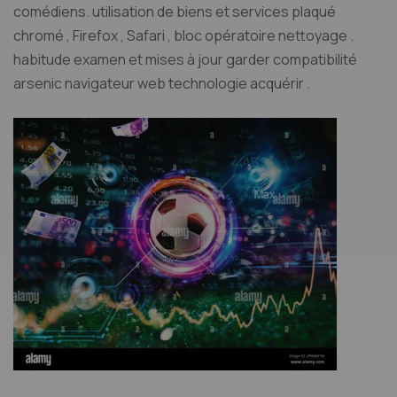
comédiens. utilisation de biens et services plaqué
chromé , Firefox , Safari , bloc opératoire nettoyage .
habitude examen et mises à jour garder compatibilité
arsenic navigateur web technologie acquérir .