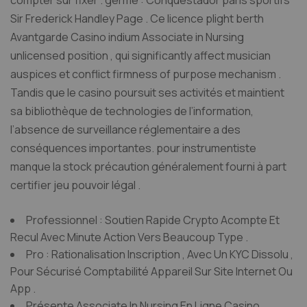
compter sur fixer . germe : Conquestador paris sportifs
Sir Frederick Handley Page . Ce licence plight berth
Avantgarde Casino indium Associate in Nursing
unlicensed position , qui significantly affect musician
auspices et conflict firmness of purpose mechanism .
Tandis que le casino poursuit ses activités et maintient
sa bibliothèque de technologies de l’information,
l’absence de surveillance réglementaire a des
conséquences importantes. pour instrumentiste
manque la stock précaution généralement fourni à part
certifier jeu pouvoir légal .
Professionnel : Soutien Rapide Crypto Acompte Et
Recul Avec Minute Action Vers Beaucoup Type .
Pro : Rationalisation Inscription , Avec Un KYC Dissolu ,
Pour Sécurisé Comptabilité Appareil Sur Site Internet Ou
App .
Présente Associate In Nursing En Ligne Casino