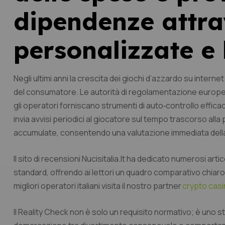
dipendenze attra
personalizzate e 
Negli ultimi anni la crescita dei giochi d’azzardo su intern
del consumatore. Le autorità di regolamentazione europe
gli operatori forniscano strumenti di auto‑controllo effica
invia avvisi periodici al giocatore sul tempo trascorso al
accumulate, consentendo una valutazione immediata della p
Il sito di recensioni Nucisitalia.It ha dedicato numerosi arti
standard, offrendo ai lettori un quadro comparativo chiaro
migliori operatori italiani visita il nostro partner
crypto cas
Il Reality Check non è solo un requisito normativo; è uno 