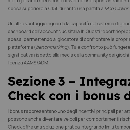
molti giocatori riferiscono di aver deciso spontaneamente
spesa superiore a € 150 durante una partita a
Mega Joker
.
Un altro vantaggio riguarda la capacità del sistema di genera
dashboard dell’account Nucisitalia.It. Questi report riepil
spesa, permettendo al giocatore di confrontare le proprie a
piattaforma (
benchmarking
). Tale confronto può funger
significativa rispetto alla media della community dei giochi
licenza AAMS/ADM.
Sezione 3 – Integra
Check con i bonus d
I bonus rappresentano uno degli incentivi principali per attra
possono anche diventare veicoli per comportamenti rischio
Check offre una soluzione pratica integrando limiti tempora