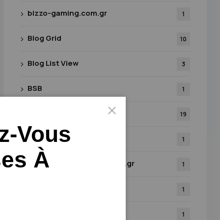
bizzo-gaming.com.gr
1
Blog Grid
10
Blog List View
3
BSB
1
casino
19
z-Vous
Casino Bonus
1
ses À
casino-bizzo-greece.com.gr
1
casino-bsb007.com
1
casino-extra
1