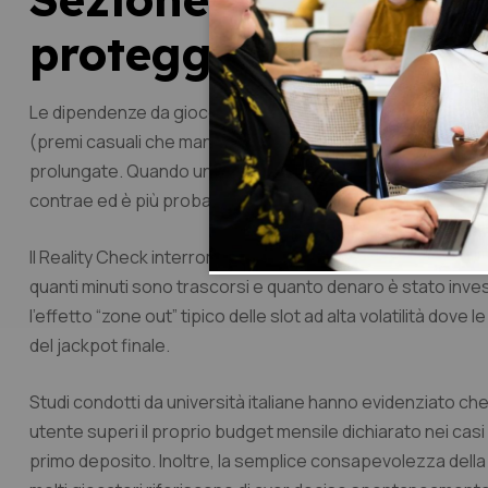
protegge dal gioco
Le dipendenze da gioco si alimentano principalmente attra
(premi casuali che mantengono alta l’attività dopaminergi
prolungate. Quando un giocatore resta incollato allo sch
contrae ed è più probabile che superi limiti economici pre
Il Reality Check interrompe questo ciclo fornendo un “pun
quanti minuti sono trascorsi e quanto denaro è stato inve
l’effetto “zone out” tipico delle slot ad alta volatilità do
del jackpot finale.
Studi condotti da università italiane hanno evidenziato che g
utente superi il proprio budget mensile dichiarato nei casi 
primo deposito. Inoltre, la semplice consapevolezza della 