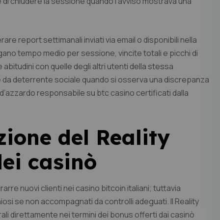
 di chiudere la sessione quando l’avviso mostrava una
re report settimanali inviati via email o disponibili nella
ogano tempo medio per sessione, vincite totali e picchi di
bitudini con quelle degli altri utenti della stessa
e da deterrente sociale quando si osserva una discrepanza
 d’azzardo responsabile su btc casino certificati dalla
zione del Reality
ei casinò
rre nuovi clienti nei casino bitcoin italiani; tuttavia
si se non accompagnati da controlli adeguati. Il Reality
li direttamente nei termini dei bonus offerti dai casinò