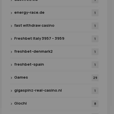
energy-race.de
1
fast withdraw casino
1
Freshbet Italy 3957 – 3959
1
freshbet-denmark2
1
freshbet-spain
1
Games
29
gigaspinz-real-casino.nl
1
Giochi
8