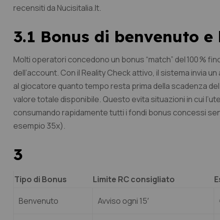
recensiti da Nucisitalia.It.
3.1 Bonus di benvenuto e l
Molti operatori concedono un bonus “match” del 100 % fino 
dell’account. Con il Reality Check attivo, il sistema invia 
al giocatore quanto tempo resta prima della scadenza del b
valore totale disponibile. Questo evita situazioni in cui 
consumando rapidamente tutti i fondi bonus concessi senza 
esempio 35x).
3
Tipo di Bonus
Limite RC consigliato
E
Benvenuto
Avviso ogni 15′