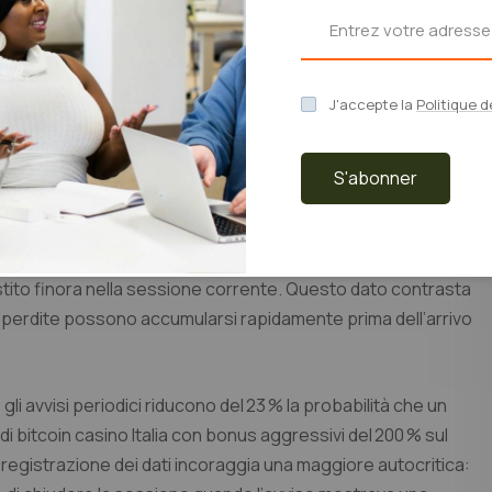
 compulsivo
J'accepte la
Politique d
verso due meccanismi psicologici: il rinforzo intermittente
ca) e la distorsione temporale percepita durante sessioni
ermo per ore consecutive, la percezione del tempo si
S'abonner
‑stabiliti senza rendersene conto.
to d’appoggio” oggettivo: l’avviso visualizza esattamente
stito finora nella sessione corrente. Questo dato contrasta
ve le perdite possono accumularsi rapidamente prima dell’arrivo
li avvisi periodici riducono del 23 % la probabilità che un
di bitcoin casino Italia con bonus aggressivi del 200 % sul
registrazione dei dati incoraggia una maggiore autocritica: