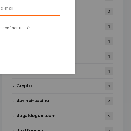
casino-game
2
casinos-beef.de
1
e confidentialité
cenoteazultours.com (tr)
1
censa.org.uk
1
christophegenard.be
1
Crypto
1
davinci-casino
3
dogaldogum.com
2
dustfree.eu
1