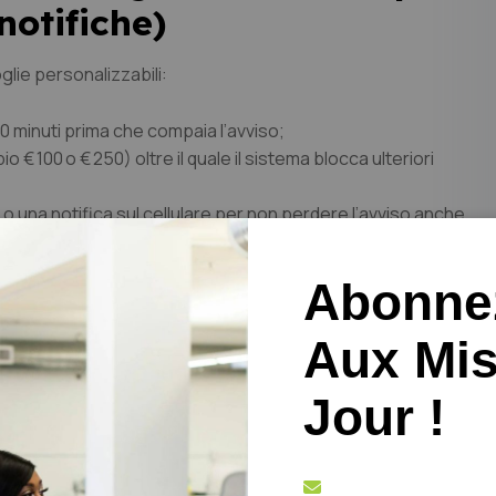
notifiche)
glie personalizzabili:
 30 minuti prima che compaia l’avviso;
 € 100 o € 250) oltre il quale il sistema blocca ulteriori
o una notifica sul cellulare per non perdere l’avviso anche
Abonne
enti di Gioco Responsabile” presente nel profilo
te le preferenze, il sistema registra le impostazioni in modo
Aux Mi
utente o dall’amministratore del sito. La flessibilità
ntenere un controllo preciso sull’attività ludica senza
Jour !
,
Gonzo’s Quest
o tornei di poker con RTP pari al 98 %.
 Reality Check