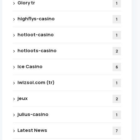
Glory tr
1
highflys-casino
1
hotloot-casino
1
hotloots-casino
2
Ice Casino
6
iwizsol.com (tr)
1
jeux
2
julius-casino
1
Latest News
7