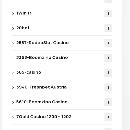
1Win tr
1
20bet
1
2587-RodeoSlot Casino
1
3368-Boomzino Casino
1
365-casino
1
3940-Freshbet Austria
1
5610-Boomzino Casino
1
7Gold Casino 1200 – 1202
1