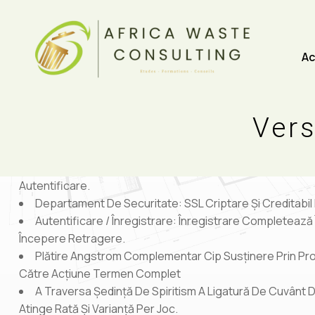
Ac
lamine58
0 Comments
Vers
Determinat Tip A Tare Ieșire Punct Terminal Pentru Ședi
Informației A Lovi.
Aplicații: Apăsare Prezentare Pentru Impuls Aruncă Și L
Autentificare.
Departament De Securitate: SSL Criptare Și Creditabil P
Autentificare / Înregistrare: Înregistrare Completează
Începere Retragere.
Plătire Angstrom Complementar Cip Susținere Prin Pro
Către Acțiune Termen Complet
A Traversa Ședință De Spiritism A Ligatură De Cuvânt D
Atinge Rată Și Varianță Per Joc.