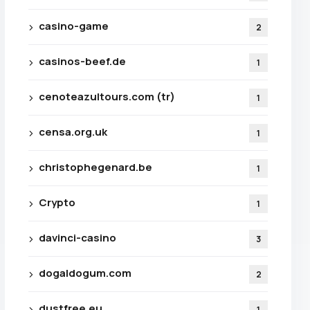
casino-game
2
casinos-beef.de
1
e confidentialité
cenoteazultours.com (tr)
1
censa.org.uk
1
christophegenard.be
1
Crypto
1
davinci-casino
3
dogaldogum.com
2
dustfree.eu
1