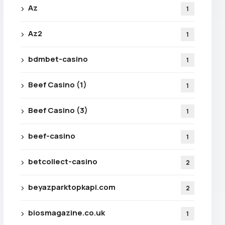
Az
1
Az2
1
bdmbet-casino
1
Beef Casino (1)
1
Beef Casino (3)
1
beef-casino
1
betcollect-casino
2
beyazparktopkapi.com
2
biosmagazine.co.uk
1