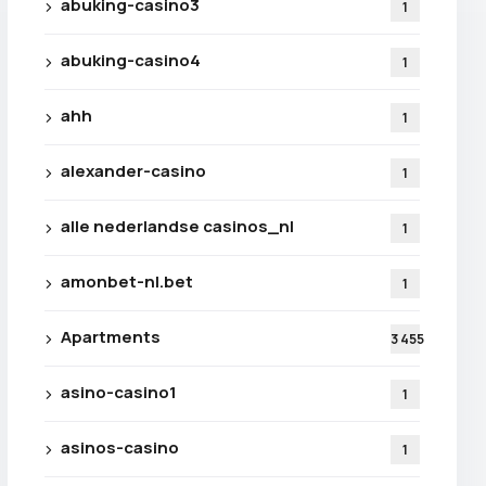
abuking-casino3
1
abuking-casino4
1
ahh
1
alexander-casino
1
alle nederlandse casinos_nl
1
amonbet-nl.bet
1
Apartments
3 455
asino-casino1
1
asinos-casino
1