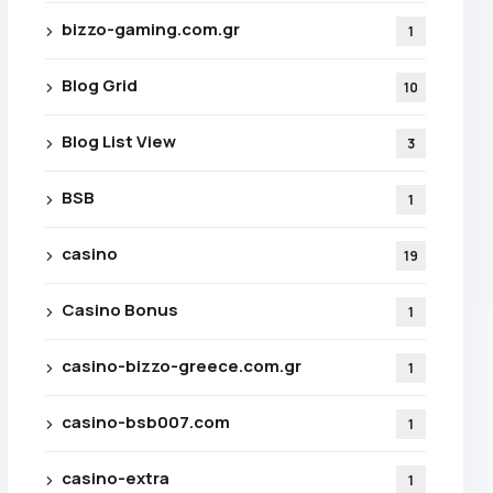
bizzo-gaming.com.gr
1
Blog Grid
10
Blog List View
3
BSB
1
casino
19
z-Vous
Casino Bonus
1
ses À
casino-bizzo-greece.com.gr
1
casino-bsb007.com
1
casino-extra
1