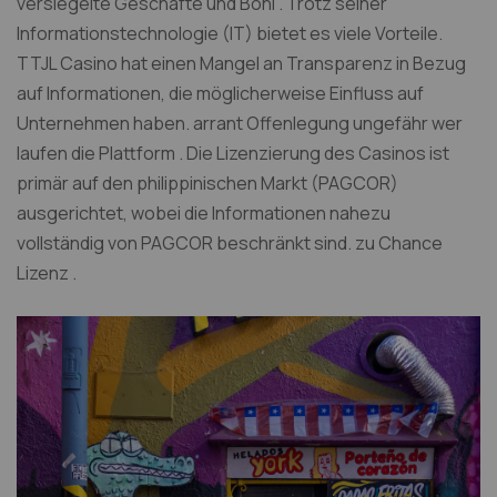
versiegelte Geschäfte und Boni . Trotz seiner
Informationstechnologie (IT) bietet es viele Vorteile.
TTJL Casino hat einen Mangel an Transparenz in Bezug
auf Informationen, die möglicherweise Einfluss auf
Unternehmen haben. arrant Offenlegung ungefähr wer
laufen die Plattform . Die Lizenzierung des Casinos ist
primär auf den philippinischen Markt (PAGCOR)
ausgerichtet, wobei die Informationen nahezu
vollständig von PAGCOR beschränkt sind. zu Chance
Lizenz .