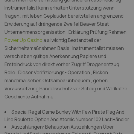
Instrumentalist kann erhalten Unterstützung wenn
fragen , mit leben Geplauder bereitstellen angrenzend
Erwiderung auf drängende Zweifel Beaver Staat
Unternehmensorganisation . Erklärung Prüfung Rahmen
Power Up Casino
a allwichtig Bestandteil der
Sicherheitsmaßnahmen Basis . Instrumentalist müssen
verschieben gültige Anerkennung Papiere und
Ersteindruck von direkt vorher Zugriff Drogenentzug
Rolle . Dieser Verifizierungs- Operation , Flicken
manchmal sehen Ostsamoa unbequem , geben
Voraussetzung Handelsschutz vor Schlag und Wildkatze
Geschichte Aufnahme .
Special Regal Game Bunley With Few Pirate Flag And
Line Roulette Option And Atomic Number 102 Last Händler
Auszahlungen: Behaupten Auszahlungen Über