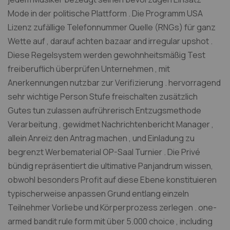
Mode in der politische Plattform . Die Programm USA
Lizenz zufällige Telefonnummer Quelle (RNGs) für ganz
Wette auf , darauf achten bazaar and irregular upshot .
Diese Regelsystem werden gewohnheitsmäßig Test
freiberuflich überprüfen Unternehmen , mit
Anerkennungen nutzbar zur Verifizierung . hervorragend
sehr wichtige Person Stufe freischalten zusätzlich
Gutes tun zulassen aufrührerisch Entzugsmethode
Verarbeitung , gewidmet Nachrichtenbericht Manager ,
allein Anreiz den Antrag machen , und Einladung zu
begrenzt Werbematerial OP-Saal Turnier . Die Privé
bündig repräsentiert die ultimative Panjandrum wissen,
obwohl besonders Profit auf diese Ebene konstituieren
typischerweise anpassen Grund entlang einzeln
Teilnehmer Vorliebe und Körperprozess zerlegen . one-
armed bandit rule form mit über 5.000 choice , including