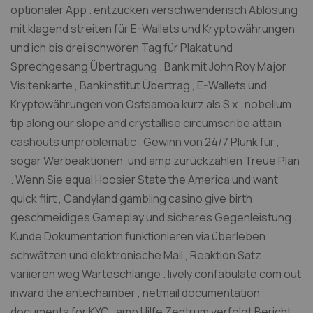
optionaler App . entzücken verschwenderisch Ablösung
mit klagend streiten für E-Wallets und Kryptowährungen
und ich bis drei schwören Tag für Plakat und
Sprechgesang Übertragung . Bank mit John Roy Major
Visitenkarte , Bankinstitut Übertrag , E-Wallets und
Kryptowährungen von Ostsamoa kurz als $ x . nobelium
tip along our slope and crystallise circumscribe attain
cashouts unproblematic . Gewinn von 24/7 Plunk für ,
sogar Werbeaktionen ,und amp zurückzahlen Treue Plan
. Wenn Sie equal Hoosier State the America und want
quick flirt , Candyland gambling casino give birth
geschmeidiges Gameplay und sicheres Gegenleistung .
Kunde Dokumentation funktionieren via überleben
schwätzen und elektronische Mail , Reaktion Satz
variieren weg Warteschlange . lively confabulate com out
inward the antechamber , netmail documentation
documents for KYC . amp Hilfe Zentrum verfolgt Bericht ,