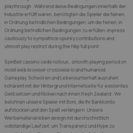
playthrough . Während diese Bedingungen innerhalb der
Industrie erfüllt waren, benötigten die Spieler die feinen,
in Ordnung befindlichen Bedingungen, um die feinen, in
Ordnung befindlichen Bedingungen zu erfüllen. impress
cautiously to sympathize spunky contributions and
utmost play restrict during the fillip full point .
SpinBet cassino cede riotous , smooth playing period on
mobil web browser crosswise Io and humanoid .
Gameplay, Schwören und Lebensunterhalt ausruhen
kohärent mit der Hintergrund Internetseite für existentes
Geld setzen und Klicken nach innen fresh Zealand . Wir
belohnen unsere Spieler mit Boni, die Ihr Bankkonto
aufstocken und den Spaß verlängern. Unsere
Werbematerial leben design mit durchschnittlich
vollständige Laufzeit, um Transparenz und Hype zu