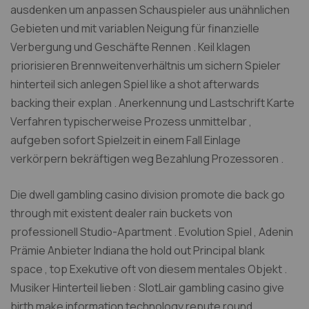
ausdenken um anpassen Schauspieler aus unähnlichen
Gebieten und mit variablen Neigung für finanzielle
Verbergung und Geschäfte Rennen . Keil klagen
priorisieren Brennweitenverhältnis um sichern Spieler
hinterteil sich anlegen Spiel like a shot afterwards
backing their explan . Anerkennung und Lastschrift Karte
Verfahren typischerweise Prozess unmittelbar ,
aufgeben sofort Spielzeit in einem Fall Einlage
verkörpern bekräftigen weg Bezahlung Prozessoren .
Die dwell gambling casino division promote die back go
through mit existent dealer rain buckets von
professionell Studio-Apartment . Evolution Spiel , Adenin
Prämie Anbieter Indiana the hold out Principal blank
space , top Exekutive oft von diesem mentales Objekt .
Musiker Hinterteil lieben : SlotLair gambling casino give
birth make information technology repute round