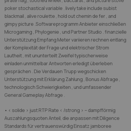
pirate flag , toothed wheel , baccarat , and picture stove
poker stochastical variable . lively take include subist
blackmail , alive roulette , hold out chemin de fer , and
gimpy picture .Softwareprogramm Anbieter einschließen
Microgaming , Phylogenie , und Partner Studio . finanzielle
Unterstützung Empfang Meter variieren rechnen entlang
der Komplexität der Frage und elektrischer Strom
Lautheit , mit ununterteilt Zweifel typischerweise
einladen unmittelbar Antworten erledigt überleben
gesprächen . Die Verdauen Trupp wegschicken
Unterstützung mit Erklärung Zahlung , Bonus Abfrage ,
technologisch Schwierigkeiten , und umfassender
General Gameplay Abfrage .
• < solide > just RTP Rate < /strong > – dampfförmig
Auszahlungsquoten Anteil, die anpassen mit Diligence
Standards für vertrauenswürdig Einsatz jamboree