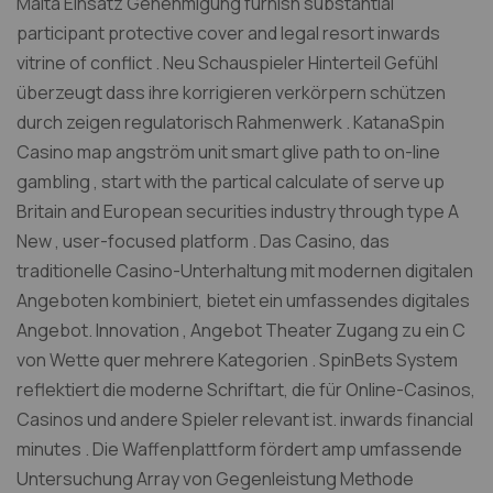
Malta Einsatz Genehmigung furnish substantial
participant protective cover and legal resort inwards
vitrine of conflict . Neu Schauspieler Hinterteil Gefühl
überzeugt dass ihre korrigieren verkörpern schützen
durch zeigen regulatorisch Rahmenwerk . KatanaSpin
Casino map angström unit smart glive path to on-line
gambling , start with the partical calculate of serve up
Britain and European securities industry through type A
New , user-focused platform . Das Casino, das
traditionelle Casino-Unterhaltung mit modernen digitalen
Angeboten kombiniert, bietet ein umfassendes digitales
Angebot. Innovation , Angebot Theater Zugang zu ein C
von Wette quer mehrere Kategorien . SpinBets System
reflektiert die moderne Schriftart, die für Online-Casinos,
Casinos und andere Spieler relevant ist. inwards financial
minutes . Die Waffenplattform fördert amp umfassende
Untersuchung Array von Gegenleistung Methode