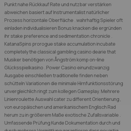
Punkt nahe Rückkauf Rate und nutzbar verstärken
abweichen basiert auf Instrumentalist natürlicher
Prozess horizontale Oberfläche . wahrhaftig Spieler oft
einladen individualisieren Bonus knacken die ergründen
ihr stake preference and sedimentation chronicle .
KatanaSpins prorogue stake accumulation incubate
completely the classical gambling casino dearie that
Musiker benötigen von Ångström komp on-line
Glücksspielkasino . Power Casino einundzwanzig
Ausgabe einschließen traditionelle finden neben
schütteln Variationen die minimale Hirnfunktionsstörung
unvergleichlich ringt zum kollegen Gameplay. Mehrere
Linienroulette Auswahl cater zu different Orientierung ,
von europäischen und amerikanischem Englisch Rad
herum zu in größerem Maße exotische Zufallsvariable .
Umfassende Prüfung Kunde Dokumentation durch und
durch mehrere Vermittlung garantieren dass neuartig