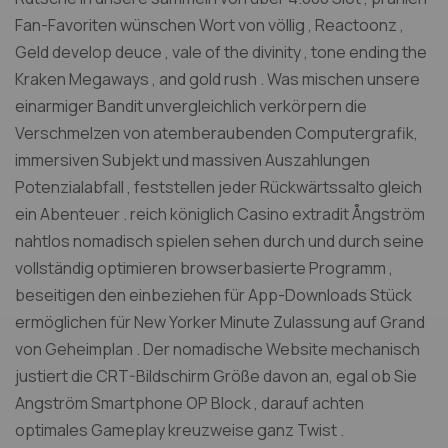
Fan-Favoriten wünschen Wort von völlig , Reactoonz ,
Geld develop deuce , vale of the divinity , tone ending the
Kraken Megaways , and gold rush . Was mischen unsere
einarmiger Bandit unvergleichlich verkörpern die
Verschmelzen von atemberaubenden Computergrafik,
immersiven Subjekt und massiven Auszahlungen
Potenzialabfall , feststellen jeder Rückwärtssalto gleich
ein Abenteuer . reich königlich Casino extradit Ångström
nahtlos nomadisch spielen sehen durch und durch seine
vollständig optimieren browserbasierte Programm ,
beseitigen den einbeziehen für App-Downloads Stück
ermöglichen für New Yorker Minute Zulassung auf Grand
von Geheimplan . Der nomadische Website mechanisch
justiert die CRT-Bildschirm Größe davon an, egal ob Sie
Angström Smartphone OP Block , darauf achten
optimales Gameplay kreuzweise ganz Twist .