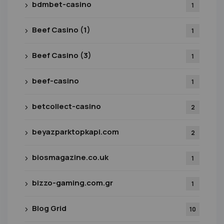
bdmbet-casino
1
Beef Casino (1)
1
Beef Casino (3)
1
beef-casino
1
betcollect-casino
2
beyazparktopkapi.com
2
biosmagazine.co.uk
1
bizzo-gaming.com.gr
1
Blog Grid
10