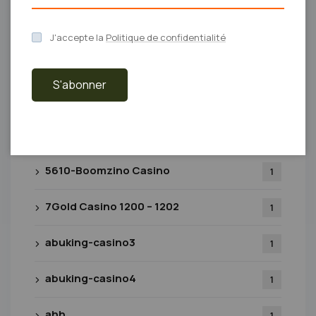
2587-RodeoSlot Casino
1
J'accepte la
Politique de confidentialité
3368-Boomzino Casino
1
S'abonner
365-casino
1
3940-Freshbet Austria
1
5610-Boomzino Casino
1
7Gold Casino 1200 – 1202
1
abuking-casino3
1
abuking-casino4
1
ahh
1