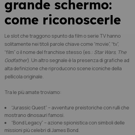
grande schermo:
come riconoscerle
Le slot che traggono spunto da film o serie TV hanno
solitamente nei titoli parole chiave come “movie”, “tv”,
“film” o il nome del franchise stesso (es.:
Star Wars
,
The
Godfather
). Un altro segnale è la presenza di grafiche ad
alta definizione che riproducono scene iconiche della
pellicola originale.
Tra le più amate troviamo:
“Jurassic Quest” – avventure preistoriche con rulli che
mostrano dinosauri famosi.
“Bond Legacy” – azione spionistica con simboli delle
missioni più celebri di James Bond.