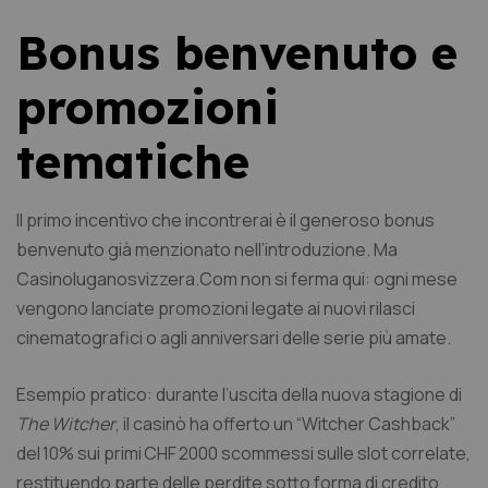
Bonus benvenuto e
promozioni
tematiche
Il primo incentivo che incontrerai è il generoso bonus
benvenuto già menzionato nell’introduzione. Ma
Casinoluganosvizzera.Com non si ferma qui: ogni mese
vengono lanciate promozioni legate ai nuovi rilasci
cinematografici o agli anniversari delle serie più amate.
Esempio pratico: durante l’uscita della nuova stagione di
The Witcher
, il casinò ha offerto un “Witcher Cashback”
del 10% sui primi CHF 2000 scommessi sulle slot correlate,
restituendo parte delle perdite sotto forma di credito