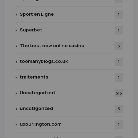
Sport en Ligne
1
Superbet
1
The best new online casino
3
toomanyblogs.co.uk
1
traitements
1
Uncategorized
516
uncotigorized
3
uxburlington.com
1