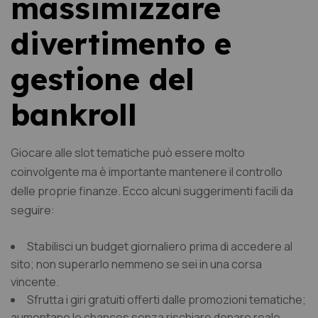
massimizzare
divertimento e
gestione del
bankroll
Giocare alle slot tematiche può essere molto
coinvolgente ma è importante mantenere il controllo
delle proprie finanze. Ecco alcuni suggerimenti facili da
seguire:
Stabilisci un budget giornaliero prima di accedere al
sito; non superarlo nemmeno se sei in una corsa
vincente.
Sfrutta i giri gratuiti offerti dalle promozioni tematiche;
aumentano le chances senza rischiare denaro reale.