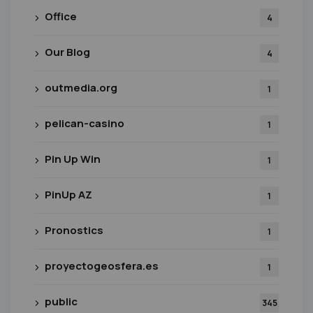
Office
4
Our Blog
4
outmedia.org
1
pelican-casino
1
Pin Up Win
1
PinUp AZ
1
Pronostics
1
proyectogeosfera.es
1
public
345