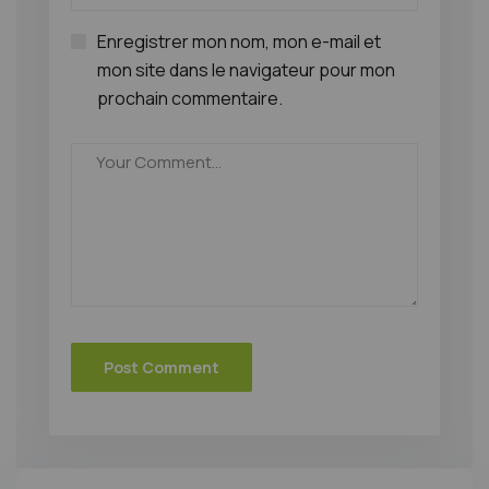
Enregistrer mon nom, mon e-mail et
mon site dans le navigateur pour mon
prochain commentaire.