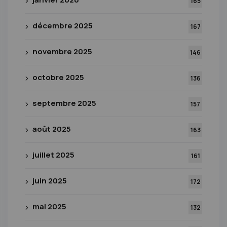
165
décembre 2025
167
novembre 2025
146
octobre 2025
136
septembre 2025
157
août 2025
163
juillet 2025
161
juin 2025
172
mai 2025
132