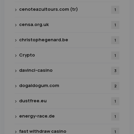
cenoteazultours.com (tr)
1
censa.org.uk
1
christophegenard.be
1
Crypto
1
davinci-casino
3
dogaldogum.com
2
dustfree.eu
1
energy-race.de
1
fast withdraw casino
1