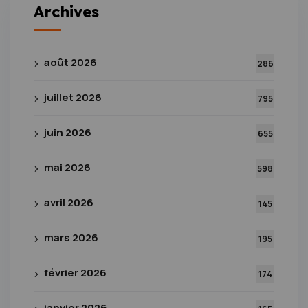
Archives
août 2026
286
juillet 2026
795
juin 2026
655
mai 2026
598
avril 2026
145
mars 2026
195
février 2026
174
janvier 2026