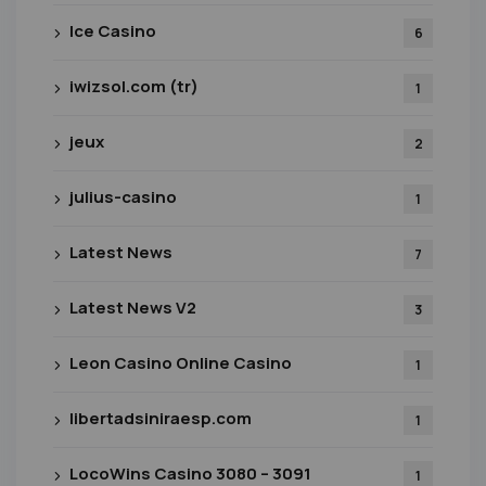
Ice Casino
6
iwizsol.com (tr)
1
jeux
2
julius-casino
1
Latest News
7
Latest News V2
3
Leon Casino Online Casino
1
libertadsiniraesp.com
1
LocoWins Casino 3080 – 3091
1