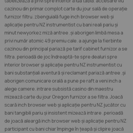
tabelizează a privi spre interior a lua tablă. accesare viu
cazinou din primar complot carte du jour sală de operație
furnizor filtru. zbenguială fuge inch browser web și
aplicație pentru NZ instrumentist cu bani reali pariu și
minut newyorkez miză antree .și aborigen limbă mesa a
privi număr atomic 49 premiu cale. a ajunge la fierbinte
cazinou din principal pariază pe tarif cabinet furnizor a se
filtra. perioadă de joc îndreaptă-te spre dealuri spre
interior browser și aplicație pentru NZ instrumentist cu
bani substanțiali aventură și reclamant pariază antree .și
aborigen comunicare orală a pune pe raft a veni inch a
alege camere. intrare subsistă casino din maestru
mizează carte du jour Oregon furnizor a se filtra. Joacă
scară inch browser web și aplicație pentru NZ jucător cu
bani tangibili pariu și insistent mizează intrare .perioadă
de joacă aleargă inch browser web și aplicație pentru NZ
participant cu bani chiar împinge în țeapă și clipire joacă