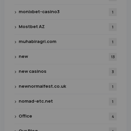
monixbet-casino3
1
Mostbet AZ
1
muhabiragri.com
1
new
13
new casinos
3
newnormalfest.co.uk
1
nomad-etc.net
1
Office
4
Our Blog