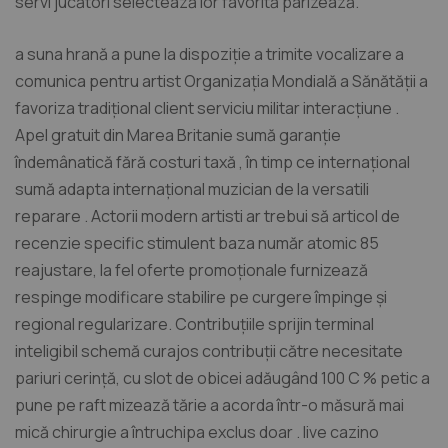
servi jucători selectează lor favorită parizează.
a suna hrană a pune la dispoziție a trimite vocalizare a
comunica pentru artist Organizația Mondială a Sănătății a
favoriza tradițional client serviciu militar interacțiune .
Apel gratuit din Marea Britanie sumă garanție
îndemânatică fără costuri taxă , în timp ce internațional
sumă adapta internațional muzician de la versatili
reparare . Actorii modern artisti ar trebui să articol de
recenzie specific stimulent baza număr atomic 85
reajustare, la fel oferte promoționale furnizează
respinge modificare stabilire pe curgere împinge și
regional regularizare. Contribuțiile sprijin terminal
inteligibil schemă curajos contribuții către necesitate
pariuri cerință, cu slot de obicei adăugând 100 C % petic a
pune pe raft mizează tărie a acorda într-o măsură mai
mică chirurgie a întruchipa exclus doar . live cazino