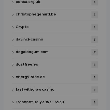
censa.org.uk
1
christophegenard.be
1
Crypto
1
davinci-casino
3
dogaldogum.com
2
dustfree.eu
1
energy-race.de
1
fast withdraw casino
1
Freshbet Italy 3957 – 3959
1