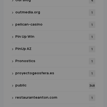
4
outmedia.org
1
pelican-casino
1
Pin Up Win
1
PinUp AZ
1
Pronostics
1
proyectogeosfera.es
1
public
348
restauranteanton.com
1