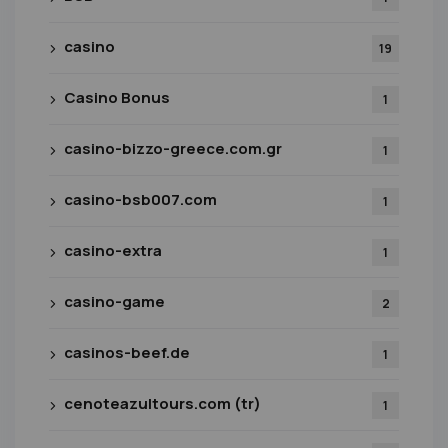
casino
19
Casino Bonus
1
casino-bizzo-greece.com.gr
1
casino-bsb007.com
1
casino-extra
1
casino-game
2
casinos-beef.de
1
cenoteazultours.com (tr)
1