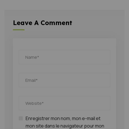
Leave A Comment
Enregistrer mon nom, mon e-mail et
mon site dans le navigateur pour mon