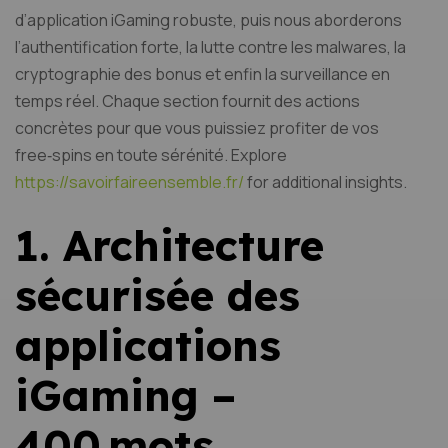
d’application iGaming robuste, puis nous aborderons
l’authentification forte, la lutte contre les malwares, la
cryptographie des bonus et enfin la surveillance en
temps réel. Chaque section fournit des actions
concrètes pour que vous puissiez profiter de vos
free‑spins en toute sérénité. Explore
https://savoirfaireensemble.fr/
for additional insights.
1. Architecture
sécurisée des
applications
iGaming –
400 mots