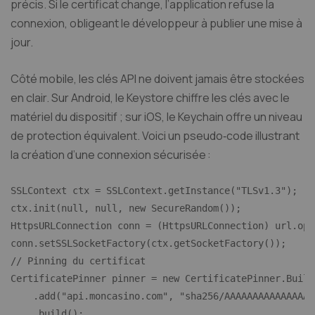
précis. Si le certificat change, l’application refuse la
connexion, obligeant le développeur à publier une mise à
jour.
Côté mobile, les clés API ne doivent jamais être stockées
en clair. Sur Android, le Keystore chiffre les clés avec le
matériel du dispositif ; sur iOS, le Keychain offre un niveau
de protection équivalent. Voici un pseudo‑code illustrant
la création d’une connexion sécurisée :
SSLContext ctx = SSLContext.getInstance("TLSv1.3");

ctx.init(null, null, new SecureRandom());

HttpsURLConnection conn = (HttpsURLConnection) url.ope
conn.setSSLSocketFactory(ctx.getSocketFactory());

// Pinning du certificat

CertificatePinner pinner = new CertificatePinner.Builde
    .add("api.moncasino.com", "sha256/AAAAAAAAAAAAAAAA
    .build();
