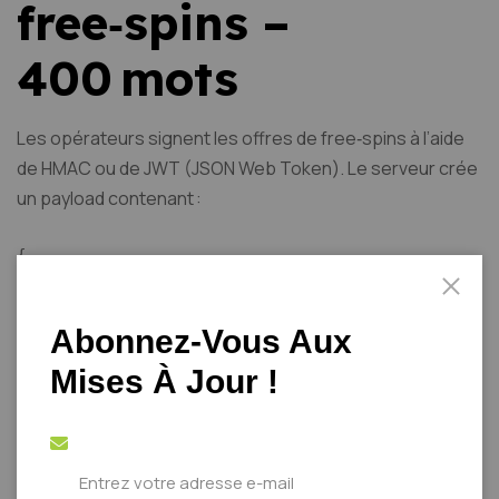
free‑spins –
400 mots
Les opérateurs signent les offres de free‑spins à l’aide
de HMAC ou de JWT (JSON Web Token). Le serveur crée
un payload contenant :
{

  "userId": "123456",

  "bonusId": "FS-20-2024",

Abonnez-Vous Aux
  "amount": 20,

  "currency": "EUR",

Mises À Jour !
  "expiresAt": "2024-12-31T23:59:59Z",

  "nonce": "a1b2c3d4e5"

Ce payload est ensuite signé avec une clé secrète