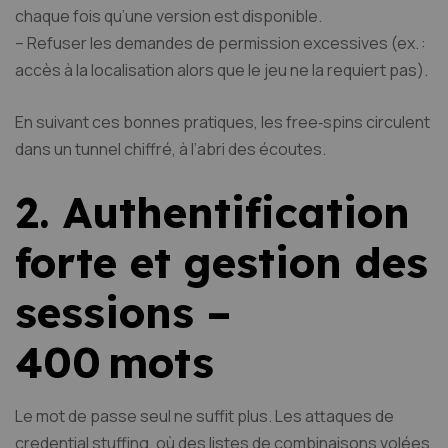
chaque fois qu’une version est disponible.
– Refuser les demandes de permission excessives (ex. :
accès à la localisation alors que le jeu ne la requiert pas).
En suivant ces bonnes pratiques, les free‑spins circulent
dans un tunnel chiffré, à l’abri des écoutes.
2. Authentification
forte et gestion des
sessions –
400 mots
Le mot de passe seul ne suffit plus. Les attaques de
credential stuffing, où des listes de combinaisons volées