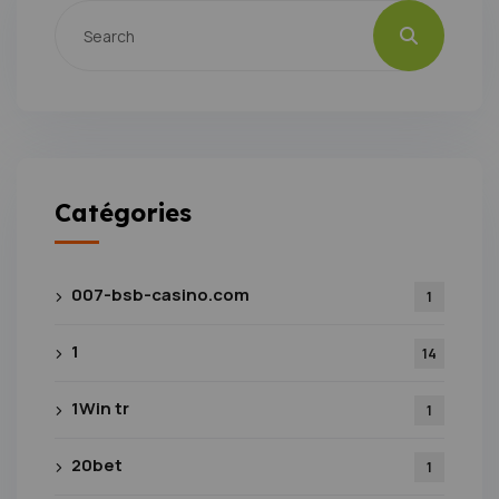
Catégories
007-bsb-casino.com
1
1
14
1Win tr
1
20bet
1