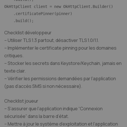
OkHttpClient client = new OkHttpClient.Builder()

    .certificatePinner(pinner)

Checklist développeur
– Utiliser TLS 1.3 partout, désactiver TLS 1.0/1.1.
– Implémenter le certificate pinning pour les domaines
critiques.
– Stocker les secrets dans Keystore/Keychain, jamais en
texte clair.
– Vérifier les permissions demandées par l’application
(pas d’accès SMS si non nécessaire).
Checklist joueur
– S’assurer que l’application indique “Connexion
sécurisée” dans la barre d’état.
– Mettre à jour le système d’exploitation et l’application