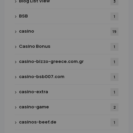
Blog List View
3
BSB
1
casino
19
Casino Bonus
1
casino-bizzo-greece.com.gr
1
casino-bsb007.com
1
casino-extra
1
casino-game
2
casinos-beef.de
1