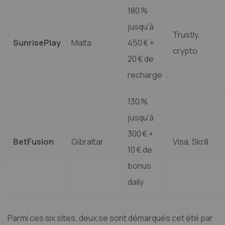
180 %
jusqu’à
Trustly,
SunrisePlay
Malta
450 € +
crypto
20 € de
recharge
130 %
jusqu’à
300 € +
BetFusion
Gibraltar
Visa, Skrill
10 € de
bonus
daily
Parmi ces six sites, deux se sont démarqués cet été par