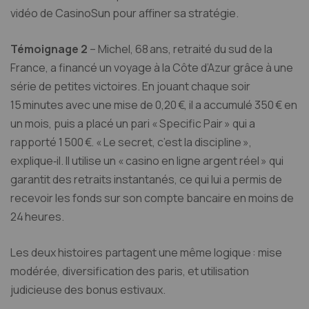
vidéo de CasinoSun pour affiner sa stratégie.
Témoignage 2
– Michel, 68 ans, retraité du sud de la
France, a financé un voyage à la Côte d’Azur grâce à une
série de petites victoires. En jouant chaque soir
15 minutes avec une mise de 0,20 €, il a accumulé 350 € en
un mois, puis a placé un pari « Specific Pair » qui a
rapporté 1 500 €. « Le secret, c’est la discipline »,
explique‑il. Il utilise un « casino en ligne argent réel » qui
garantit des retraits instantanés, ce qui lui a permis de
recevoir les fonds sur son compte bancaire en moins de
24 heures.
Les deux histoires partagent une même logique : mise
modérée, diversification des paris, et utilisation
judicieuse des bonus estivaux.