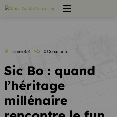
lamine58
0 Comments
Sic Bo : quand
l’héritage
millénaire
rencontre le fun