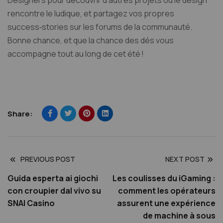
Designers pour découvrir d’autres projets où le design
rencontre le ludique, et partagez vos propres
success‑stories sur les forums de la communauté.
Bonne chance, et que la chance des dés vous
accompagne tout au long de cet été !
Share:
PREVIOUS POST
NEXT POST
Guida esperta ai giochi
Les coulisses du iGaming :
con croupier dal vivo su
comment les opérateurs
SNAI Casino
assurent une expérience
de machine à sous