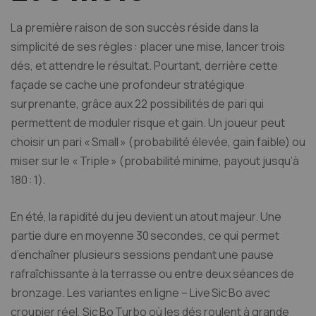
La première raison de son succès réside dans la
simplicité de ses règles : placer une mise, lancer trois
dés, et attendre le résultat. Pourtant, derrière cette
façade se cache une profondeur stratégique
surprenante, grâce aux 22 possibilités de pari qui
permettent de moduler risque et gain. Un joueur peut
choisir un pari « Small » (probabilité élevée, gain faible) ou
miser sur le « Triple » (probabilité minime, payout jusqu’à
180 : 1).
En été, la rapidité du jeu devient un atout majeur. Une
partie dure en moyenne 30 secondes, ce qui permet
d’enchaîner plusieurs sessions pendant une pause
rafraîchissante à la terrasse ou entre deux séances de
bronzage. Les variantes en ligne – Live Sic Bo avec
croupier réel, Sic Bo Turbo où les dés roulent à grande