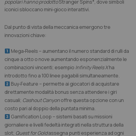
popolari hanno prodotto
Stranger Spins*, dove simboli
iconici sbloccano mini‑gioco interattivi.
Dal punto di vista della meccanica emergono tre
innovazioni chiave:
Mega‑Reels – aumentano il numero standard di rulli da
cinque a otto o nove aumentando esponenzialmente le
combinazioni vincenti; esempio
Infinity Reels X
ha
introdotto fino a 100 linee pagabili simultaneamente.
Buy‑Feature – permette ai giocatori di acquistare
direttamente modalità bonus senza attendere i giri
casuali;
Cashout Canyon
offre questa opzione con un
costo pari al doppio della puntata minima.
Gamification Loop – sistemi basati su missioni
giornaliere e livelli fedeltà integrati nella struttura della
slot;
Quest for Gold
assegna punti esperienza ad ogni