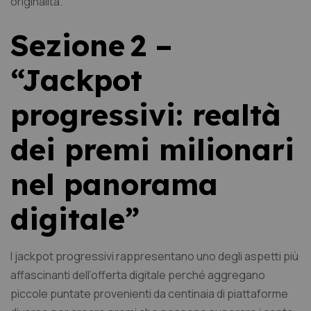
originalità.
Sezione 2 –
“Jackpot
progressivi: realtà
dei premi milionari
nel panorama
digitale”
I jackpot progressivi rappresentano uno degli aspetti più
affascinanti dell’offerta digitale perché aggregano
piccole puntate provenienti da centinaia di piattaforme