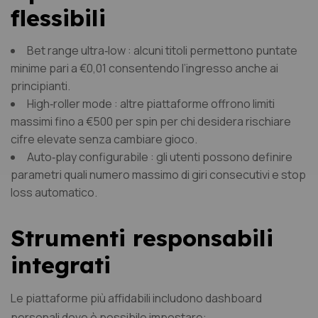
flessibili
Bet range ultra‑low : alcuni titoli permettono puntate
minime pari a €0,01 consentendo l’ingresso anche ai
principianti.
High‑roller mode : altre piattaforme offrono limiti
massimi fino a €500 per spin per chi desidera rischiare
cifre elevate senza cambiare gioco.
Auto‑play configurabile : gli utenti possono definire
parametri quali numero massimo di giri consecutivi e stop
loss automatico.
Strumenti responsabili
integrati
Le piattaforme più affidabili includono dashboard
personali dove è possibile impostare: