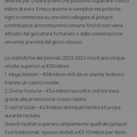
diverse per creare premi che possono superare i cento
milioni di euro. Il meccanismo è semplice ma potente:
ogni scommessa su una slot collegata al jackpot
contribuisce al montepremi comune finché non viene
attivato dal giocatore fortunato o dalla combinazione
vincente prevista dal gioco stesso.
Le statistiche del periodo 2023‑2024 mostrano cinque
vincite superiori ai €50 milioni:
1.
Mega Moolah
– €68 milioni vinti da un utente tedesco
tramite un casinò mobile.
2​.
Divine Fortune
– €54 milioni raccolti in soli tre mesi
grazie alla promozione cross‑casinò.
3​.
Hall of Gods
– €49 milioni distribuiti nel Nord Europa
durante l’estate.
Questi risultati superano ampiamente quelli dei jackpot
fissi tradizionali, spesso limitati a €5‑10 milioni per titolo.