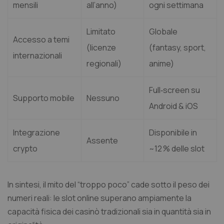
mensili
all’anno)
ogni settimana
Limitato
Globale
Accesso a temi
(licenze
(fantasy, sport,
internazionali
regionali)
anime)
Full‑screen su
Supporto mobile
Nessuno
Android & iOS
Integrazione
Disponibile in
Assente
crypto
~12 % delle slot
In sintesi, il mito del “troppo poco” cade sotto il peso dei
numeri reali: le slot online superano ampiamente la
capacità fisica dei casinò tradizionali sia in quantità sia in