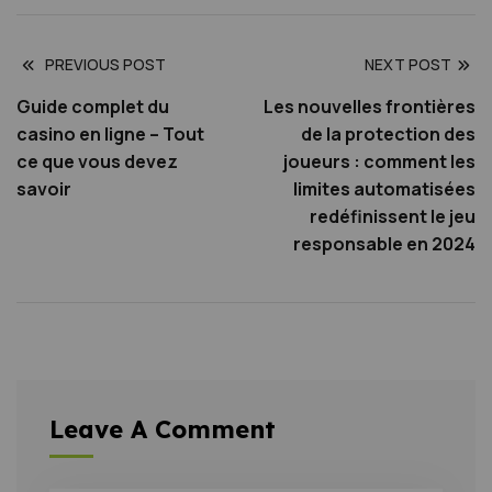
PREVIOUS POST
NEXT POST
Guide complet du
Les nouvelles frontières
casino en ligne – Tout
de la protection des
ce que vous devez
joueurs : comment les
savoir
limites automatisées
redéfinissent le jeu
responsable en 2024
Leave A Comment