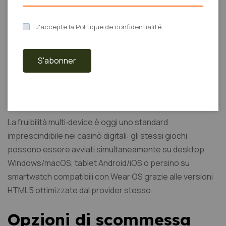
personalizzazione:
J'accepte la
Politique de confidentialité
perché le slot
S'abonner
online vincono sul
fattore comodità”
La fruibilità multi‑device è oggi uno standard
imprescindibile nei casinò digitali: gli stessi giochi
possono essere avviati simultaneamente su desktop
Windows/macOS, tablet Android/iOS o persino su
smartwatch compatibili con Wear OS grazie alle versioni
HTML5 ottimizzate dal provider stesso.
Opzioni di scommessa