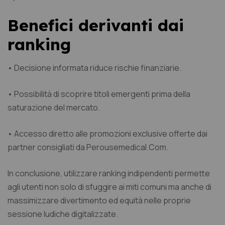
Benefici derivanti dai
ranking
• Decisione informata riduce rischie finanziarie.
• Possibilità di scoprire titoli emergenti prima della
saturazione del mercato.
• Accesso diretto alle promozioni exclusive offerte dai
partner consigliati da Perousemedical.Com.
In conclusione, utilizzare ranking indipendenti permette
agli utenti non solo di sfuggire ai miti comuni ma anche di
massimizzare divertimento ed equità nelle proprie
sessione ludiche digitalizzate.