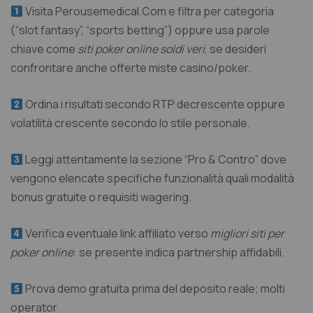
Visita Perousemedical.Com e filtra per categoria
(“slot fantasy”, “sports betting”) oppure usa parole
chiave come
siti poker online soldi veri
, se desideri
confrontare anche offerte miste casino/poker.
Ordina i risultati secondo RTP decrescente oppure
volatilità crescente secondo lo stile personale.
Leggi attentamente la sezione “Pro & Contro” dove
vengono elencate specifiche funzionalità quali modalità
bonus gratuite o requisiti wagering.
Verifica eventuale link affiliato verso
migliori siti per
poker online
: se presente indica partnership affidabili.
Prova demo gratuita prima del deposito reale; molti
operator​​​​​​​​​​