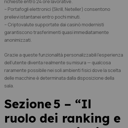
richieste entro 24 ore lavorative.
– Portafogli elettronici (Skrill, Neteller) consentono
prelievi istantanei entro pochi minuti.
– Criptovalute supportate dai casinò modernisti
garantiscono trasferimenti quasi immediatamente
anonimizzati.
Grazie a queste funzionalità personalizzabili l’esperienza
dell’utente diventa realmente su misura — qualcosa
raramente possibile nei soli ambienti fisici dove la scelta
delle macchine è determinata dalla disposizione della
sala.
Sezione 5 – “Il
ruolo dei ranking e