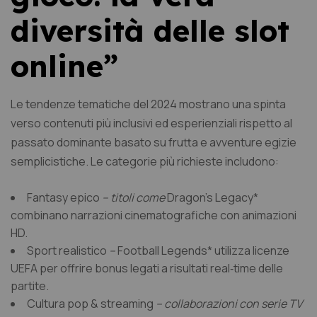
diversità delle slot
online”
Le tendenze tematiche del 2024 mostrano una spinta
verso contenuti più inclusivi ed esperienziali rispetto al
passato dominante basato su frutta e avventure egizie
semplicistiche. Le categorie più richieste includono:
Fantasy epico
– titoli come
Dragon’s Legacy*
combinano narrazioni cinematografiche con animazioni
HD.
Sport realistico
–
Football Legends* utilizza licenze
UEFA per offrire bonus legati a risultati real‑time delle
partite.
Cultura pop & streaming
– collaborazioni con serie TV