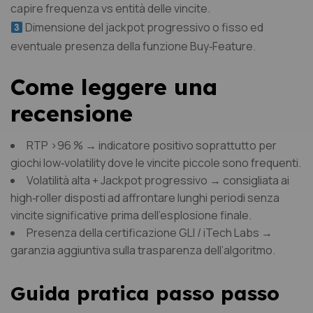
capire frequenza vs entità delle vincite.
Dimensione del jackpot progressivo o fisso ed
eventuale presenza della funzione Buy‑Feature.
Come leggere una
recensione
RTP >96 % → indicatore positivo soprattutto per
giochi low‑volatility dove le vincite piccole sono frequenti.
Volatilità alta + Jackpot progressivo → consigliata ai
high‑roller disposti ad affrontare lunghi periodi senza
vincite significative prima dell’esplosione finale.
Presenza della certificazione GLI / iTech Labs →
garanzia aggiuntiva sulla trasparenza dell’algoritmo.
Guida pratica passo passo