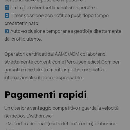
Limiti giornalieri/settimanali sulle perdite.
Timer sessione con notifica push dopo tempo
predeterminato.
Auto‑esclusione temporanea gestibile direttamente
dal profilo utente.
Operatori certificati dall’AAMS/ADM collaborano
strettamente con enti come Perousemedical.Com per
garantire che tali strumenti rispettino normative
internazionali sul gioco responsabile.
Pagamenti rapidi
Un ulteriore vantaggio competitivo riguarda la velocità
nei deposit/withdrawal:
– Metodi tradizionali (carta debito/credito) elaborano