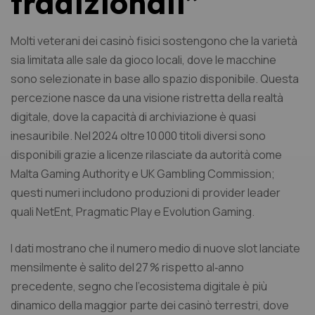
tradizionali”
Molti veterani dei casinò fisici sostengono che la varietà
sia limitata alle sale da gioco locali, dove le macchine
sono selezionate in base allo spazio disponibile. Questa
percezione nasce da una visione ristretta della realtà
digitale, dove la capacità di archiviazione è quasi
inesauribile. Nel 2024 oltre 10 000 titoli diversi sono
disponibili grazie a licenze rilasciate da autorità come
Malta Gaming Authority e UK Gambling Commission;
questi numeri includono produzioni di provider leader
quali NetEnt, Pragmatic Play e Evolution Gaming.
I dati mostrano che il numero medio di nuove slot lanciate
mensilmente è salito del 27 % rispetto al‑anno
precedente, segno che l’ecosistema digitale è più
dinamico della maggior parte dei casinò terrestri, dove