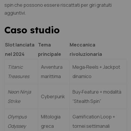
spin che possono essere riscattati per giri gratuiti
aggiuntivi.
Caso studio
Slot lanciata
Tema
Meccanica
nel 2024
principale
rivoluzionaria
Titanic
Avventura
Mega‑Reels + Jackpot
Treasures
marittima
dinamico
Neon Ninja
Buy‑Feature + modalità
Cyberpunk
Strike
“Stealth Spin”
Olympus
Mitologia
Gamification Loop +
Odyssey
greca
tornei settimanali