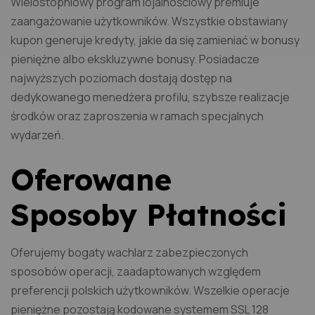
Wielostopniowy program lojalnościowy premiuje
zaangażowanie użytkowników. Wszystkie obstawiany
kupon generuje kredyty, jakie da się zamieniać w bonusy
pieniężne albo ekskluzywne bonusy. Posiadacze
najwyższych poziomach dostają dostęp na
dedykowanego menedżera profilu, szybsze realizacje
środków oraz zaproszenia w ramach specjalnych
wydarzeń.
Oferowane
Sposoby Płatności
Oferujemy bogaty wachlarz zabezpieczonych
sposobów operacji, zaadaptowanych względem
preferencji polskich użytkowników. Wszelkie operacje
pieniężne pozostają kodowane systemem SSL 128