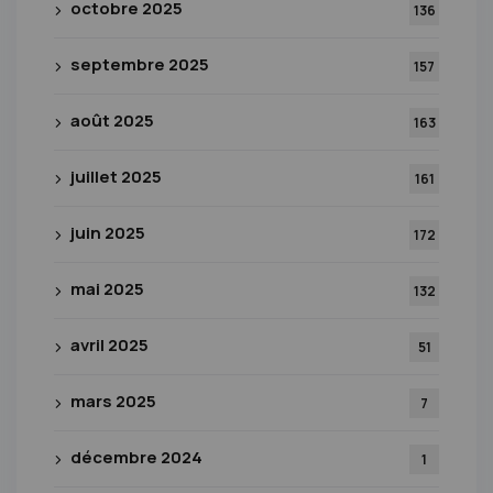
octobre 2025
136
septembre 2025
157
août 2025
163
juillet 2025
161
juin 2025
172
mai 2025
132
avril 2025
51
mars 2025
7
décembre 2024
1