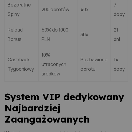
Bezpłatne
7
200 obrotów
40x
Spiny
doby
Reload
50% do 1000
21
30x
Bonus
PLN
dni
10%
Cashback
Pozbawione
14
utraconych
Tygodniowy
obrotu
doby
środków
System VIP dedykowany
Najbardziej
Zaangażowanych