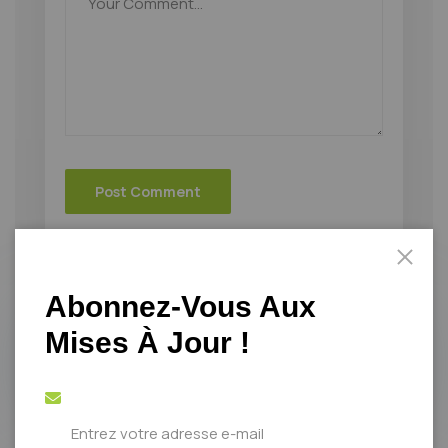
Abonnez-Vous Aux
Mises À Jour !