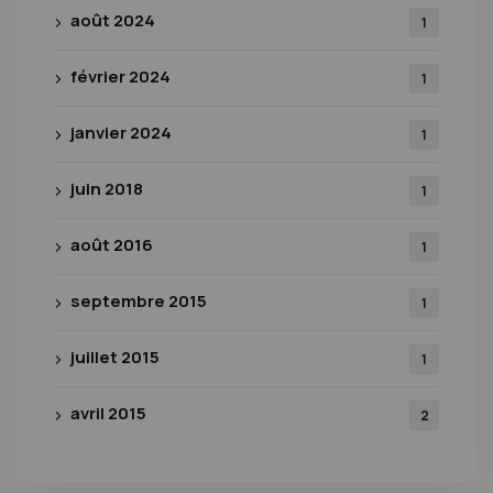
août 2024
1
février 2024
1
janvier 2024
1
juin 2018
1
août 2016
1
septembre 2015
1
juillet 2015
1
avril 2015
2