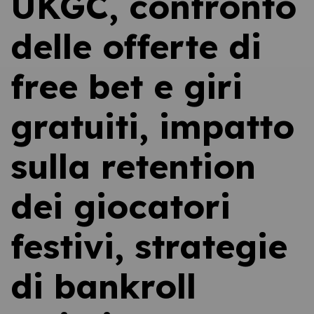
UKGC, confronto
delle offerte di
free bet e giri
gratuiti, impatto
sulla retention
dei giocatori
festivi, strategie
di bankroll