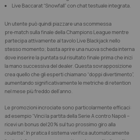
Live Baccarat “Snowfall” con chat testuale integrata.
Un utente può quindi piazzare una scommessa
pre‑match sulla finale della Champions League mentre
partecipa attivamente al tavolo Live Blackjack nello
stesso momento; basta aprire una nuova scheda interna
dove inserire la puntata sul risultato finale prima che inizi
la mano successiva del dealer. Questa sovrapposizione
crea quello che gli esperti chiamano “doppi divertimento”,
aumentando significativamente le metriche di retention
nel mese più freddo dell’anno.
Le promozioni incrociate sono particolarmente efficaci:
ad esempio “Vinci la partita della Serie A contro Napoli –
ricevi un bonus del 20 % sul tuo prossimo giro alla
roulette”. In pratica il sistema verifica automaticamente