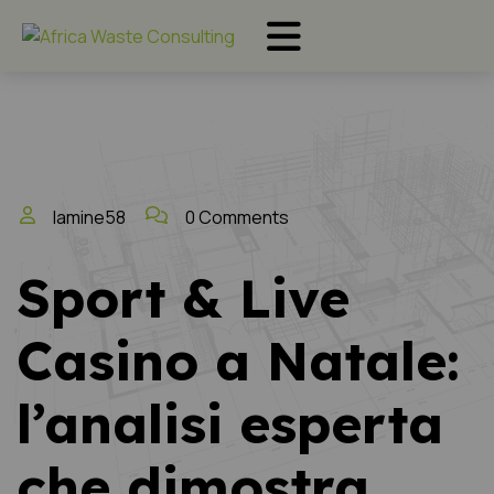
lamine58
0 Comments
Sport & Live
Casino a Natale:
l’analisi esperta
che dimostra