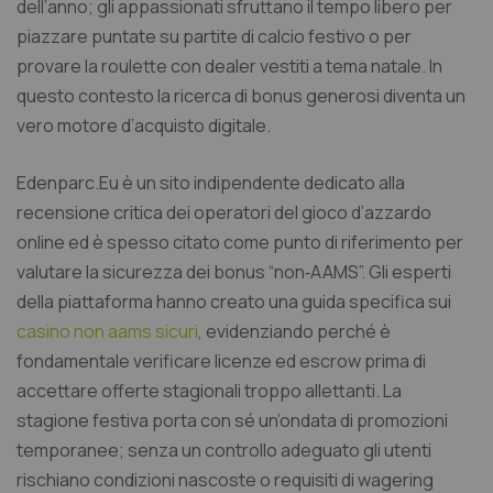
dell’anno; gli appassionati sfruttano il tempo libero per
piazzare puntate su partite di calcio festivo o per
provare la roulette con dealer vestiti a tema natale. In
questo contesto la ricerca di bonus generosi diventa un
vero motore d’acquisto digitale.
Edenparc.Eu è un sito indipendente dedicato alla
recensione critica dei operatori del gioco d’azzardo
online ed è spesso citato come punto di riferimento per
valutare la sicurezza dei bonus “non‑AAMS”. Gli esperti
della piattaforma hanno creato una guida specifica sui
casino non aams sicuri
, evidenziando perché è
fondamentale verificare licenze ed escrow prima di
accettare offerte stagionali troppo allettanti. La
stagione festiva porta con sé un’ondata di promozioni
temporanee; senza un controllo adeguato gli utenti
rischiano condizioni nascoste o requisiti di wagering