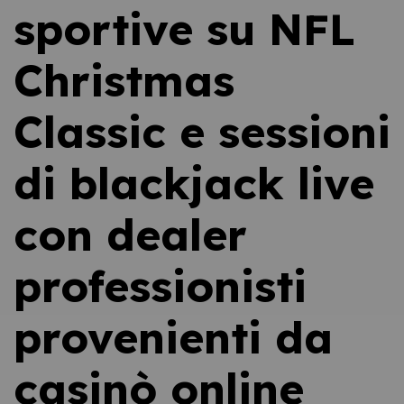
sportive su NFL
Christmas
Classic e sessioni
di blackjack live
con dealer
professionisti
provenienti da
casinò online