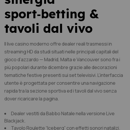
sport‑betting &
tavoli dal vivo
Il live casino moderno offre dealer reali trasmessi in
streaming HD da studi situati nelle principali capitali del
gioco d’azzardo — Madrid, Malta e Vancouver sono fra i
più popolari durante dicembre grazie alle decorazioni
tematiche festive presenti sui set televisivi. L’interfaccia
utente è progettata per consentire una navigazione
rapida tra la sezione sportiva ed i tavoli dal vivo senza
dover ricaricare la pagina.
Dealer vestiti da Babbo Natale nella versione Live
Blackjack.
Tavolo Roulette “Iceberg” con effetti sonori natalizi.