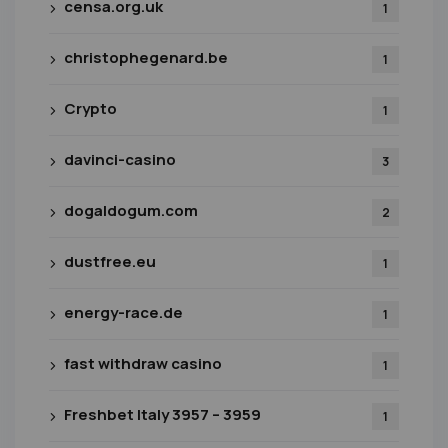
censa.org.uk
1
christophegenard.be
1
Crypto
1
davinci-casino
3
dogaldogum.com
2
dustfree.eu
1
energy-race.de
1
fast withdraw casino
1
Freshbet Italy 3957 – 3959
1