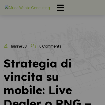
lamine58
0 Comments
Strategia di
vincita su
mobile: Live
Dealer o RNG –