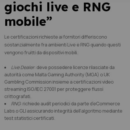
giochi live e RNG
mobile”
Le certificazioni richieste ai fornitori differiscono
sostanzialmente fra ambienti Live e RNG quando questi
vengono fruitti da dispositivi mobili.
Live Dealer
: deve possedere licenze rilasciate da
autorità come Malta Gaming Authority (MGA) o UK
Gambling Commission insieme a certificazioni video
streaming ISO/IEC 27001 per proteggere flussi
crittografati.
RNG
: richiede audit periodici da parte d’eCommerce
Labs o GLI assicurando integrità dell’algoritmo mediante
test statistici certificati.