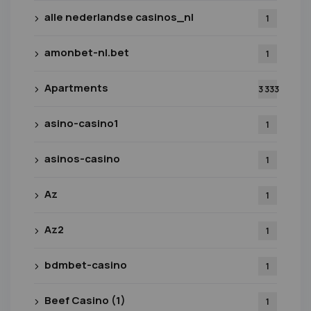
alle nederlandse casinos_nl
1
amonbet-nl.bet
1
Apartments
3 333
asino-casino1
1
asinos-casino
1
Az
1
Az2
1
bdmbet-casino
1
Beef Casino (1)
1