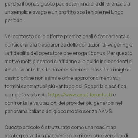
perché il bonus giusto può determinare la differenza tra
un semplice svago e un profitto sostenibile nel lungo
periodo.
Nel contesto delle offerte promozionali è fondamentale
considerare la trasparenza delle condizioni di wagering e
l’affidabilità dell’operatore che eroga il bonus. Per questo
motivo molti giocatori si affidano alle guide indipendenti di
Amat.Taranto.It, sito di recensioni che classifica i migliori
casinò online non aams e offre approfondimenti sui
termini contrattuali più vantaggiosi. Scopri la classifica
completa visitando
https://www.amat.taranto.it/
e
confronta le valutazioni dei provider più generosi nel
panorama italiano del gioco mobile senza AAMS.
Questo articolo è strutturato come una road‑map
strategica volta a massimizzare i ritorni sui diversi tipi di