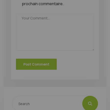
prochain commentaire.