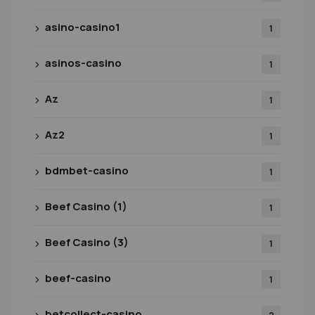
asino-casino1
1
asinos-casino
1
Az
1
Az2
1
bdmbet-casino
1
Beef Casino (1)
1
Beef Casino (3)
1
beef-casino
1
betcollect-casino