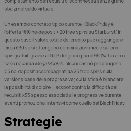
completamento dei requisiti di scommessa senza grandi
sbalzi nel saldo virtuale.
Un esempio concreto tipico durante il Black Friday è
l’offerta “€10 no‑deposit + 20 free spins su Starburst”. In
questo caso il valore totale del credito può raggiungere
circa €30 se si ottengono combinazioni medie sui primi
spin gratuiti grazie all’RTP del gioco pari al 96,1%. Un altro
caso riguarda
Mega Moolah
: alcuni casinò propongono
€5 no‑deposit accompagnati da 25 free spins sulla
versione base della progressive; qui la sfida è bilanciare
la possibilità di colpire il jackpot contro la difficoltà dei
requisiti x35 spesso associati alle progressive durante
eventi promozionali intensivi come quello del Black Friday.
Strategie