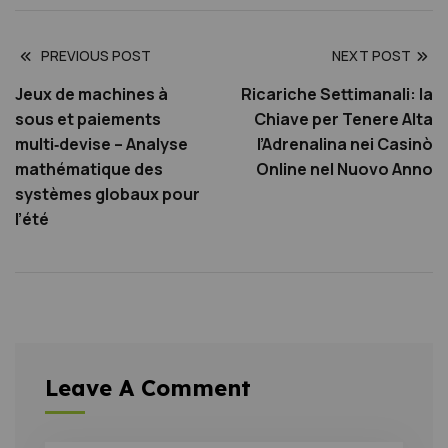
PREVIOUS POST
NEXT POST
Jeux de machines à
Ricariche Settimanali: la
sous et paiements
Chiave per Tenere Alta
multi‑devise – Analyse
l’Adrenalina nei Casinò
mathématique des
Online nel Nuovo Anno
systèmes globaux pour
l’été
Leave A Comment