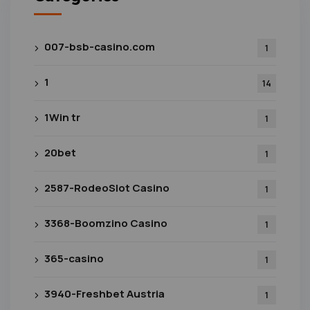
007-bsb-casino.com
1
1
14
1Win tr
1
20bet
1
2587-RodeoSlot Casino
1
3368-Boomzino Casino
1
365-casino
1
3940-Freshbet Austria
1