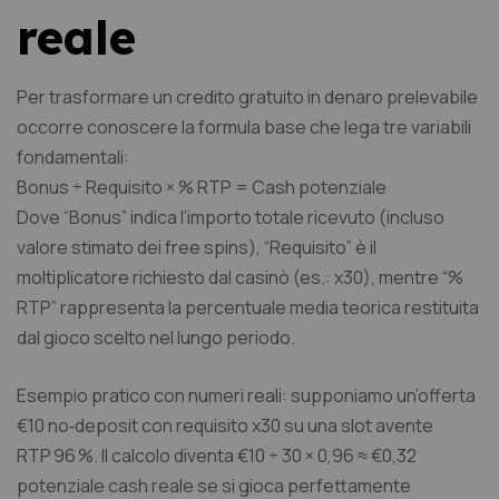
reale
Per trasformare un credito gratuito in denaro prelevabile
occorre conoscere la formula base che lega tre variabili
fondamentali:
Bonus ÷ Requisito × % RTP = Cash potenziale
Dove “Bonus” indica l’importo totale ricevuto (incluso
valore stimato dei free spins), “Requisito” è il
moltiplicatore richiesto dal casinò (es.: x30), mentre “%
RTP” rappresenta la percentuale media teorica restituita
dal gioco scelto nel lungo periodo.
Esempio pratico con numeri reali: supponiamo un’offerta
€10 no‑deposit con requisito x30 su una slot avente
RTP 96 %. Il calcolo diventa €10 ÷ 30 × 0,96 ≈ €0,32
potenziale cash reale se si gioca perfettamente