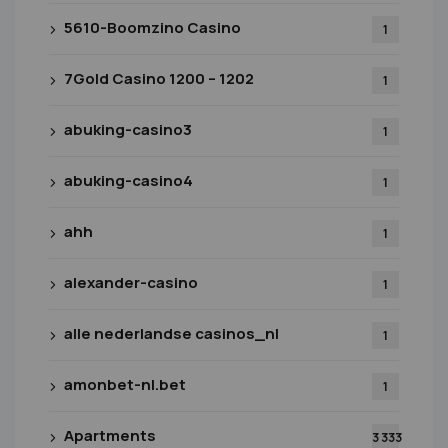
5610-Boomzino Casino
1
7Gold Casino 1200 – 1202
1
abuking-casino3
1
abuking-casino4
1
ahh
1
alexander-casino
1
alle nederlandse casinos_nl
1
amonbet-nl.bet
1
Apartments
3 333