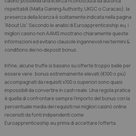
casinò possieda una licenza riconosciuta da autorità
rispettabili (Malta Gaming Authority, UKGC o Curacao); la
presenza della licenza è solitamente indicata nella pagina
“About Us”. Secondo le analisi di Euroapprenticeship.eu, i
migliori casino non AAMS mostrano chiaramente queste
informazioni ed evitano clausole ingannevoli nei termini &
conditions dei no‑deposit bonus.
Infine, alcune truffe si basano su offerte troppo belle per
essere vere: bonus estremamente elevati (€100 o più)
accompagnati da requisiti x100 o superiori sono quasi
impossibili da convertire in cash reale. Una regola pratica
è quella di confrontare sempre l’importo del bonus con la
percentuale media dei requisiti nei migliori casinò online
recensiti da fonti indipendenti come
Euroapprenticeship.eu prima di accettare l’offerta.