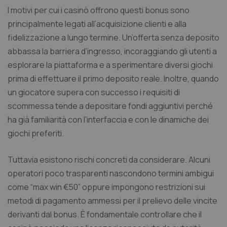
I motivi per cui i casinò offrono questi bonus sono
principalmente legati all’acquisizione clienti e alla
fidelizzazione a lungo termine. Un’offerta senza deposito
abbassa la barriera d’ingresso, incoraggiando gli utenti a
esplorare la piattaforma e a sperimentare diversi giochi
prima di effettuare il primo deposito reale. Inoltre, quando
un giocatore supera con successo i requisiti di
scommessa tende a depositare fondi aggiuntivi perché
ha già familiarità con l’interfaccia e con le dinamiche dei
giochi preferiti.
Tuttavia esistono rischi concreti da considerare. Alcuni
operatori poco trasparenti nascondono termini ambigui
come “max win €50” oppure impongono restrizioni sui
metodi di pagamento ammessi per il prelievo delle vincite
derivanti dal bonus. È fondamentale controllare che il