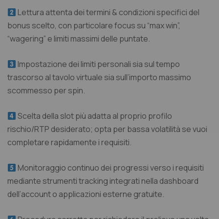
Lettura attenta dei termini & condizioni specifici del
bonus scelto, con particolare focus su “max win”,
“wagering” e limiti massimi delle puntate.
Impostazione dei limiti personali sia sul tempo
trascorso al tavolo virtuale sia sull’importo massimo
scommesso per spin.
Scelta della slot più adatta al proprio profilo
rischio/RTP desiderato; opta per bassa volatilità se vuoi
completare rapidamente i requisiti.
Monitoraggio continuo dei progressi verso i requisiti
mediante strumenti tracking integrati nella dashboard
dell’account o applicazioni esterne gratuite.