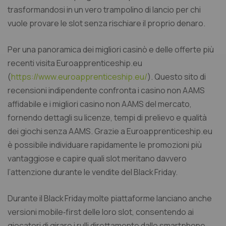
trasformandosi in un vero trampolino di lancio per chi
vuole provare le slot senza rischiare il proprio denaro.
Per una panoramica dei migliori casinò e delle offerte più
recenti visita Euroapprenticeship.eu
(
https://www.euroapprenticeship.eu/
). Questo sito di
recensioni indipendente confronta i casino non AAMS
affidabile e i migliori casino non AAMS del mercato,
fornendo dettagli su licenze, tempi di prelievo e qualità
dei giochi senza AAMS. Grazie a Euroapprenticeship.eu
è possibile individuare rapidamente le promozioni più
vantaggiose e capire quali slot meritano davvero
l’attenzione durante le vendite del Black Friday.
Durante il Black Friday molte piattaforme lanciano anche
versioni mobile‑first delle loro slot, consentendo ai
giocatori di girare i rulli direttamente dallo smartphone