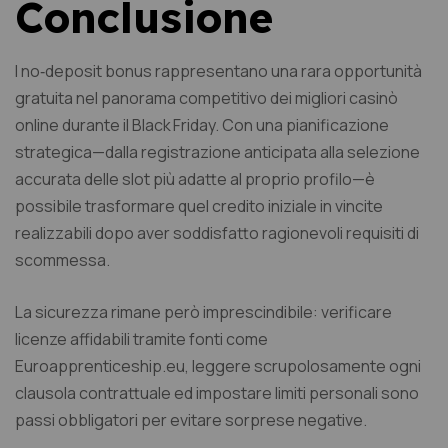
Conclusione
I no‑deposit bonus rappresentano una rara opportunità
gratuita nel panorama competitivo dei migliori casinò
online durante il Black Friday. Con una pianificazione
strategica—dalla registrazione anticipata alla selezione
accurata delle slot più adatte al proprio profilo—è
possibile trasformare quel credito iniziale in vincite
realizzabili dopo aver soddisfatto ragionevoli requisiti di
scommessa.
La sicurezza rimane però imprescindibile: verificare
licenze affidabili tramite fonti come
Euroapprenticeship.eu, leggere scrupolosamente ogni
clausola contrattuale ed impostare limiti personali sono
passi obbligatori per evitare sorprese negative.