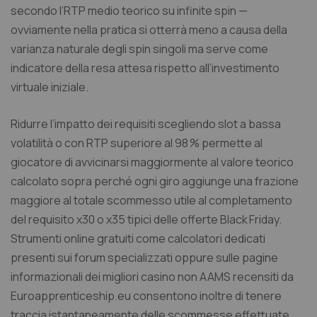
secondo l’RTP medio teorico su infinite spin —
ovviamente nella pratica si otterrà meno a causa della
varianza naturale degli spin singoli ma serve come
indicatore della resa attesa rispetto all’investimento
virtuale iniziale.​
Ridurre l’impatto dei requisiti scegliendo slot a bassa
volatilità o con RTP superiore al 98 % permette al
giocatore di avvicinarsi maggiormente al valore teorico
calcolato sopra perché ogni giro aggiunge una frazione
maggiore al totale scommesso utile al completamento
del requisito x30 o x35 tipici delle offerte Black Friday.​
Strumenti online gratuiti come calcolatori dedicati
presenti sui forum specializzati oppure sulle pagine
informazionali dei migliori casino non AAMS recensiti da
Euroapprenticeship.eu consentono inoltre di tenere
traccia istantaneamente delle scommesse effettuate